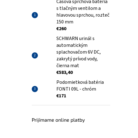
Časová sprchová batéria
s tlačným ventilom a
hlavovou sprchou, rozteč
150 mm
€260
SCHWARN urinál s
automatickým
splachovačom 6V DC,
zakrytý prívod vody,
čierna mat
€583,40
Podomietková batéria
FONTI 09L - chróm
€171
Prijímame online platby