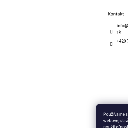
ä
t
Kontakt
i
e
info
sk
+420 
Používame s
webovej strá
použiteľnos