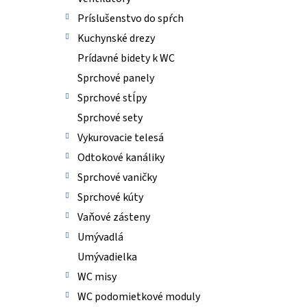
Príslušenstvo do spŕch
Kuchynské drezy
Prídavné bidety k WC
Sprchové panely
Sprchové stĺpy
Sprchové sety
Vykurovacie telesá
Odtokové kanáliky
Sprchové vaničky
Sprchové kúty
Vaňové zásteny
Umývadlá
Umývadielka
WC misy
WC podomietkové moduly