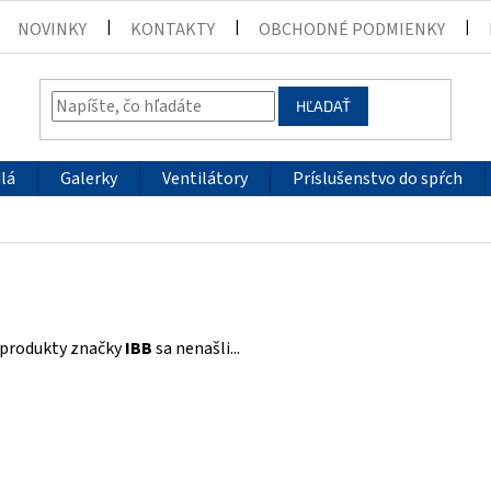
NOVINKY
KONTAKTY
OBCHODNÉ PODMIENKY
HĽADAŤ
lá
Galerky
Ventilátory
Príslušenstvo do spŕch
 produkty značky
IBB
sa nenašli...