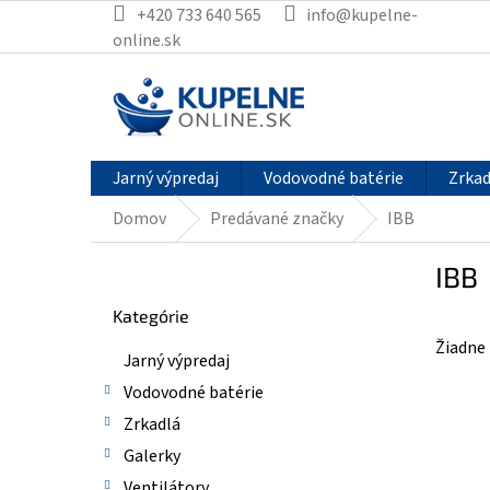
Prejsť
+420 733 640 565
info@kupelne-
na
online.sk
obsah
Jarný výpredaj
Vodovodné batérie
Zrkad
Domov
Predávané značky
IBB
B
IBB
o
Preskočiť
č
Kategórie
kategórie
n
Žiadne
ý
Jarný výpredaj
p
Vodovodné batérie
a
n
Zrkadlá
e
Galerky
l
Ventilátory