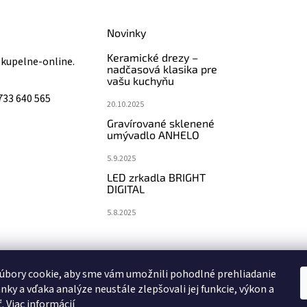
Novinky
Keramické drezy –
@
kupelne-online.
nadčasová klasika pre
vašu kuchyňu
733 640 565
20.10.2025
Gravírované sklenené
umývadlo ANHELO
5.9.2025
LED zrkadla BRIGHT
DIGITAL
5.8.2025
koupelny-sanita.cz
eshopsanita.cz
úbory cookie, aby sme vám umožnili pohodlné prehliadanie
nky a vďaka analýze neustále zlepšovali jej funkcie, výkon a
ť.
Viac informácií