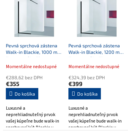
ý
p
p
r
i
o
s
d
p
u
r
k
o
t
d
o
Pevná sprchová zástena
Pevná sprchová zástena
u
v
Walk-in Blackie, 1000 mm,
Walk-in Blackie, 1200 mm,
k
čierne profily, číre
čierne profily, číre
t
bezpečnostné sklo
bezpečnostné sklo
Momentálne nedostupné
Momentálne nedostupné
o
v
€288,62 bez DPH
€324,39 bez DPH
€355
€399
Do košíka
Do košíka
Luxusné a
Luxusné a
neprehliadnuteľný prvok
neprehliadnuteľný prvok
vašej kúpeľne bude walk-in
vašej kúpeľne bude walk-in
sprchovací kút Blackie v
sprchovací kút Blackie v