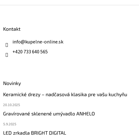
v
l
Z
á
á
d
p
a
ä
Kontakt
c
t
i
i
info
@
kupelne-online.sk
e
p
e
+420 733 640 565
r
v
k
y
v
ý
Novinky
p
Keramické drezy – nadčasová klasika pre vašu kuchyňu
i
s
20.10.2025
u
Gravírované sklenené umývadlo ANHELO
5.9.2025
LED zrkadla BRIGHT DIGITAL