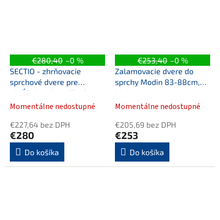
€280,40
–0 %
€253,40
–0 %
SECTIO - zhrňovacie
Zalamovacie dvere do
sprchové dvere pre
sprchy Modin 83-88cm,
obdĺžnikové vaničky 95-
biela, polystyrol
100
Momentálne nedostupné
Momentálne nedostupné
€227,64 bez DPH
€205,69 bez DPH
€280
€253
Do košíka
Do košíka