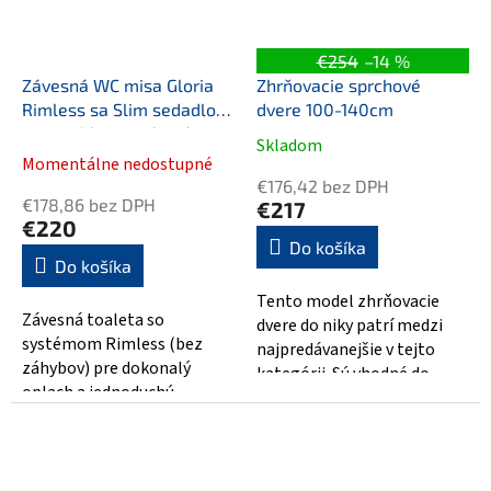
€254
–14 %
Závesná WC misa Gloria
Zhrňovacie sprchové
Rimless sa Slim sedadlom
dvere 100-140cm
s pomalým zatváraním
Skladom
Priemerné
(hoAr01)
Momentálne nedostupné
hodnotenie
€176,42 bez DPH
produktu
€178,86 bez DPH
€217
je
€220
3,9
Do košíka
Do košíka
z
5
Tento model zhrňovacie
hviezdičiek.
Závesná toaleta so
dvere do niky patrí medzi
systémom Rimless (bez
najpredávanejšie v tejto
záhybov) pre dokonalý
kategórii. Sú vhodné do
oplach a jednoduchú
kúpeľní a sprchovacích
hygienu. Súčasťou je tenké
kútov, kde je...
wc sedátko so systémom
slow...