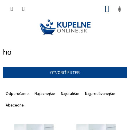
Prejsť
NÁKUP
na
KOŠÍK
obsah
ho
OTVORIŤ FILTER
R
a
Odporúčame
Najlacnejšie
Najdrahšie
Najpredávanejšie
d
e
Abecedne
n
i
V
e