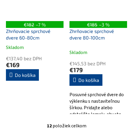
€182
–7 %
€185
–3 %
Zhrňovacie sprchové
Zhrňovacie sprchové
dvere 60-80cm
dvere 80-100cm
Skladom
Priemerné
Skladom
hodnotenie
€137,40 bez DPH
produktu
€145,53 bez DPH
€169
je
€179
3,5
Do košíka
Do košíka
z
5
hviezdičiek.
Posuvné sprchové dvere do
výklenku s nastaviteľnou
šírkou. Pridajte alebo
odstráňte lamely, aby ste
získali požadovanú šírku.
12
položiek celkom
O