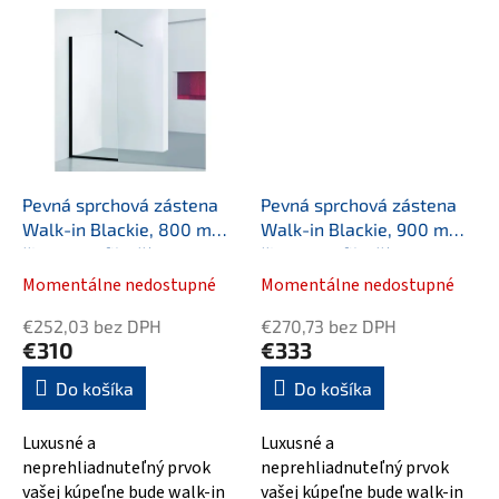
trendovo čiernej farbe.
trendovo čiernej farbe.
Bezdvéřové sprchové kúty...
Bezdvéřové sprchové kúty...
Pevná sprchová zástena
Pevná sprchová zástena
Walk-in Blackie, 800 mm,
Walk-in Blackie, 900 mm,
čierne profily, číre
čierne profily, číre
bezpečnostné sklo
bezpečnostné sklo
Momentálne nedostupné
Momentálne nedostupné
€252,03 bez DPH
€270,73 bez DPH
€310
€333
Do košíka
Do košíka
Luxusné a
Luxusné a
neprehliadnuteľný prvok
neprehliadnuteľný prvok
vašej kúpeľne bude walk-in
vašej kúpeľne bude walk-in