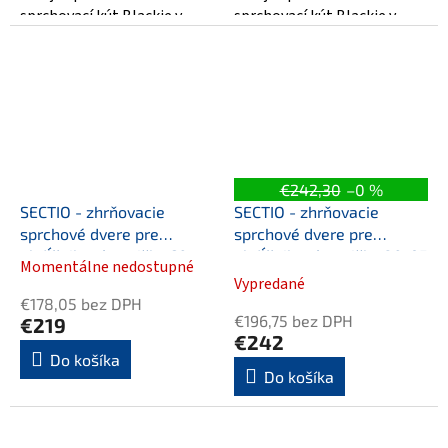
sprchovací kút Blackie v
sprchovací kút Blackie v
trendovo čiernej farbe.
trendovo čiernej farbe.
Bezdvéřové sprchové kúty...
Bezdvéřové sprchové kúty...
€242,30
–0 %
SECTIO - zhrňovacie
SECTIO - zhrňovacie
sprchové dvere pre
sprchové dvere pre
obdĺžnikové vaničky 60-
obdĺžnikové vaničky 80-95
Momentálne nedostupné
Priemerné
80
Vypredané
hodnotenie
€178,05 bez DPH
produktu
€196,75 bez DPH
€219
je
€242
5,0
Do košíka
Do košíka
z
5
hviezdičiek.