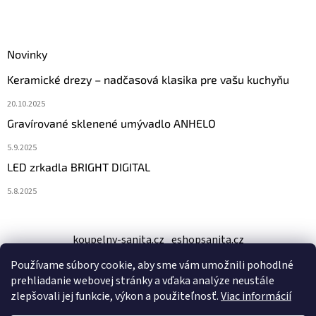
Novinky
Keramické drezy – nadčasová klasika pre vašu kuchyňu
20.10.2025
Gravírované sklenené umývadlo ANHELO
5.9.2025
LED zrkadla BRIGHT DIGITAL
5.8.2025
koupelny-sanita.cz
eshopsanita.cz
Používame súbory cookie, aby sme vám umožnili pohodlné
prehliadanie webovej stránky a vďaka analýze neustále
zlepšovali jej funkcie, výkon a použiteľnosť.
Viac informácií