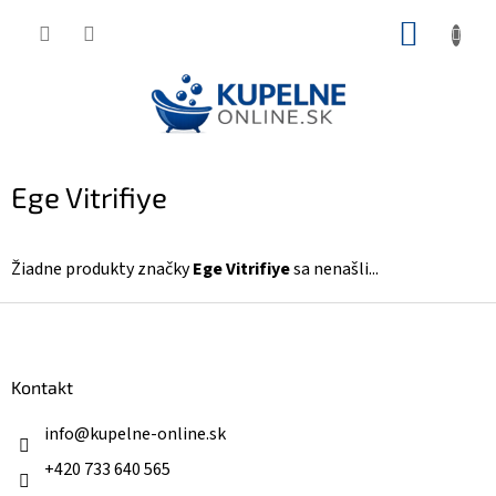
Prejsť
NÁKUP
na
KOŠÍK
obsah
Ege Vitrifiye
Žiadne produkty značky
Ege Vitrifiye
sa nenašli...
Z
á
p
ä
Kontakt
t
i
info
@
kupelne-online.sk
e
+420 733 640 565