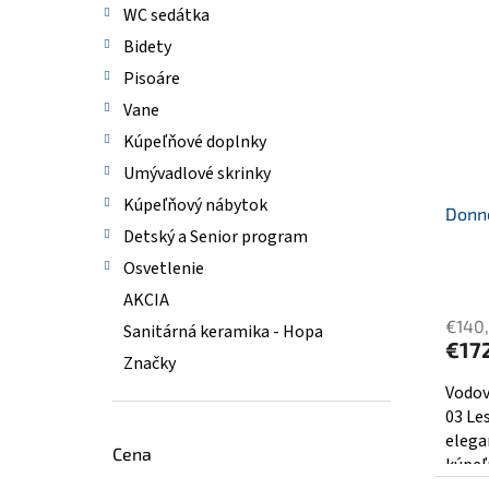
WC sedátka
Bidety
Pisoáre
Vane
Kúpeľňové doplnky
Umývadlové skrinky
Kúpeľňový nábytok
Donn
Detský a Senior program
Osvetlenie
AKCIA
€140
Sanitárná keramika - Hopa
€17
Značky
Vodov
03 Le
elega
Cena
kúpeľ