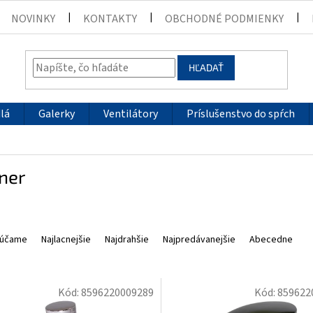
NOVINKY
KONTAKTY
OBCHODNÉ PODMIENKY
HĽADAŤ
lá
Galerky
Ventilátory
Príslušenstvo do spŕch
ner
účame
Najlacnejšie
Najdrahšie
Najpredávanejšie
Abecedne
Kód:
8596220009289
Kód:
859622