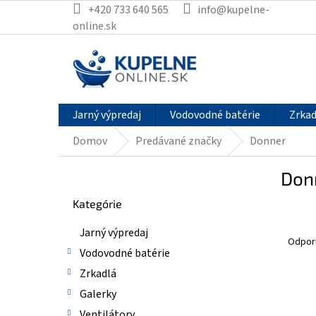
Prejsť
+420 733 640 565
info@kupelne-
na
online.sk
obsah
Jarný výpredaj
Vodovodné batérie
Zrkad
Domov
Predávané značky
Donner
B
Don
o
Preskočiť
č
Kategórie
kategórie
n
R
ý
Jarný výpredaj
a
p
Odpor
Vodovodné batérie
d
a
e
n
Zrkadlá
n
e
V
Galerky
i
l
ý
Ventilátory