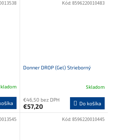
0013538
Kód:
8596220010483
Donner DROP (Gel) Strieborný
Skladom
Skladom
€46,50 bez DPH
košíka
Do košíka
€57,20
0013545
Kód:
8596220010445