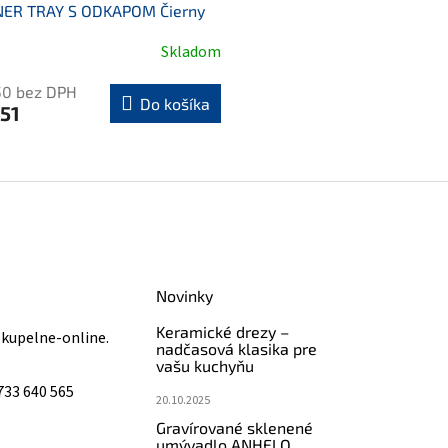
ER TRAY S ODKAPOM Čierny
Skladom
50 bez DPH
Do košíka
51
O
v
l
á
d
a
c
i
Novinky
e
p
Keramické drezy –
@
kupelne-online.
r
nadčasová klasika pre
vašu kuchyňu
v
k
733 640 565
20.10.2025
y
v
Gravírované sklenené
ý
umývadlo ANHELO