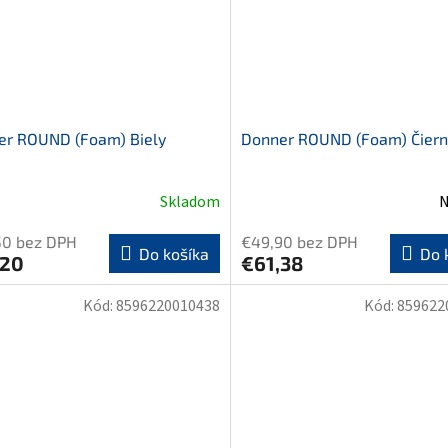
er ROUND (Foam) Biely
Donner ROUND (Foam) Čiern
Skladom
N
50 bez DPH
€49,90 bez DPH
Do košíka
Do 
,20
€61,38
Kód:
8596220010438
Kód:
859622