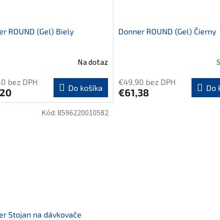
r ROUND (Gel) Biely
Donner ROUND (Gel) Čierny
Na dotaz
50 bez DPH
€49,90 bez DPH
Do košíka
Do 
,20
€61,38
Kód:
8596220010582
r Stojan na dávkovače