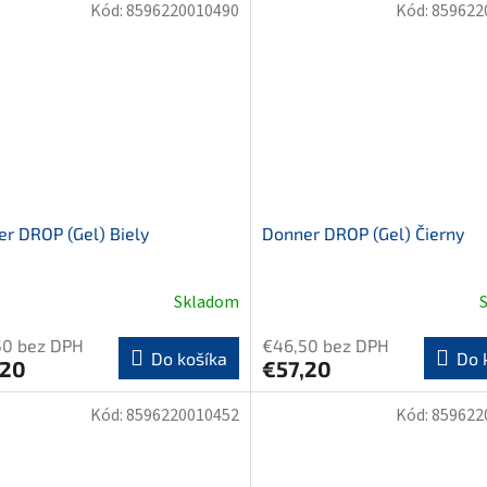
Kód:
8596220010490
Kód:
859622
r DROP (Gel) Biely
Donner DROP (Gel) Čierny
Skladom
50 bez DPH
€46,50 bez DPH
Do košíka
Do 
,20
€57,20
Kód:
8596220010452
Kód:
859622