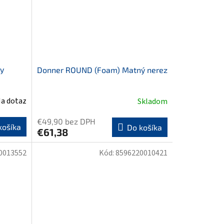
y
Donner ROUND (Foam) Matný nerez
a dotaz
Skladom
€49,90 bez DPH
košíka
Do košíka
€61,38
0013552
Kód:
8596220010421