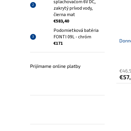
splachovačom 6V DC,
zakrytý prívod vody,
čierna mat
€583,40
Podomietková batéria
FONTI 09L - chróm
Donn
€171
Prijímame online platby
€46,
€57