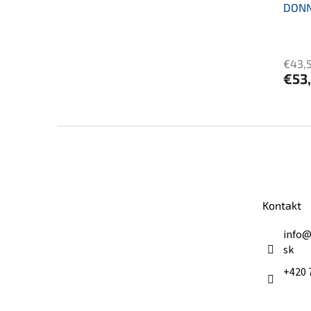
DONN
€43,
€53,
Z
á
p
ä
t
Kontakt
i
e
info
sk
+420 