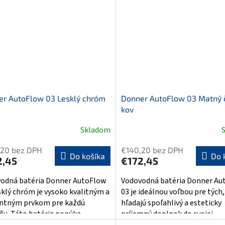
er AutoFlow 03 Lesklý chróm
Donner AutoFlow 03 Matný 
kov
Skladom
,20 bez DPH
€140,20 bez DPH
Do košíka
Do 
2,45
€172,45
odná batéria Donner AutoFlow
Vodovodná batéria Donner Au
sklý chróm je vysoko kvalitným a
03 je ideálnou voľbou pre tých,
ntným prvkom pre každú
hľadajú spoľahlivý a esteticky
ňu. Táto batéria ponúka...
príjemný doplnok do svojej...