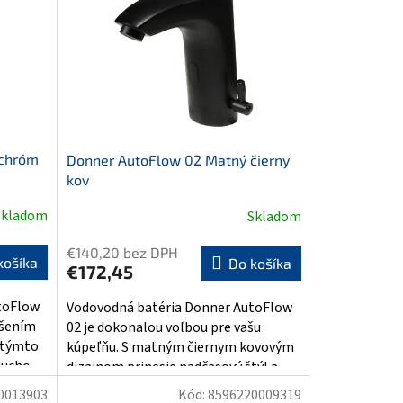
 chróm
Donner AutoFlow 02 Matný čierny
kov
Skladom
Skladom
Priemerné
hodnotenie
€140,20 bez DPH
produktu
košíka
Do košíka
€172,45
je
5,0
toFlow
Vodovodná batéria Donner AutoFlow
z
ešením
02 je dokonalou voľbou pre vašu
5
 týmto
kúpeľňu. S matným čiernym kovovým
hviezdičiek.
cho...
dizajnom prinesie nadčasový štýl a...
0013903
Kód:
8596220009319