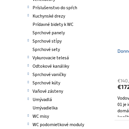
e
p
p
i
Príslušenstvo do spŕch
r
s
Kuchynské drezy
o
p
Prídavné bidety k WC
d
r
u
o
Sprchové panely
k
d
Sprchové stĺpy
t
u
Sprchové sety
o
Donn
k
v
Vykurovacie telesá
t
o
Odtokové kanáliky
Priem
v
Sprchové vaničky
hodno
€140
produ
Sprchové kúty
€17
je
Vaňové zásteny
5,0
Vodov
Umývadlá
z
01 je
Umývadielka
5
domác
hviezd
WC misy
konšt
rýchlo
WC podomietkové moduly