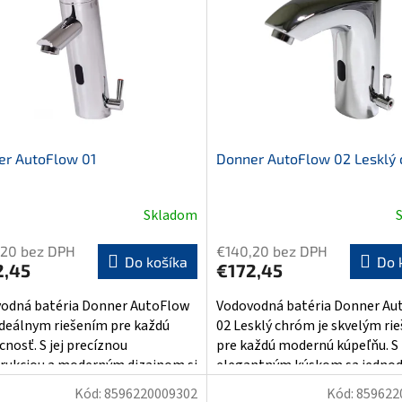
er AutoFlow 01
Donner AutoFlow 02 Lesklý
Skladom
erné
tenie
,20 bez DPH
€140,20 bez DPH
ktu
Do košíka
Do 
2,45
€172,45
odná batéria Donner AutoFlow
Vodovodná batéria Donner Au
 ideálnym riešením pre každú
02 Lesklý chróm je skvelým ri
nosť. S jej precíznou
pre každú modernú kúpeľňu. S
ičiek.
rukciou a moderným dizajnom si
elegantným kúskom sa jednodu
...
Kód:
8596220009302
Kód:
859622