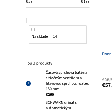
€
53
€
173
Na sklade
14
Donne
Top 3 produkty
Časová sprchová batéria
s tlačným ventilom a
€46,
hlavovou sprchou, rozteč
€57
150 mm
€260
SCHWARN urinál s
automatickým