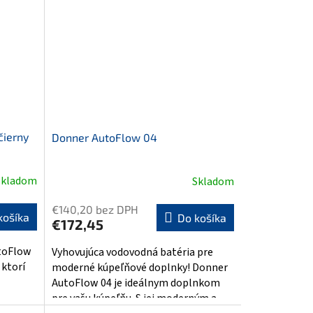
čierny
Donner AutoFlow 04
Skladom
Skladom
€140,20 bez DPH
košíka
Do košíka
€172,45
toFlow
Vyhovujúca vodovodná batéria pre
 ktorí
moderné kúpeľňové doplnky! Donner
AutoFlow 04 je ideálnym doplnkom
pre vašu kúpeľňu. S jej moderným a...