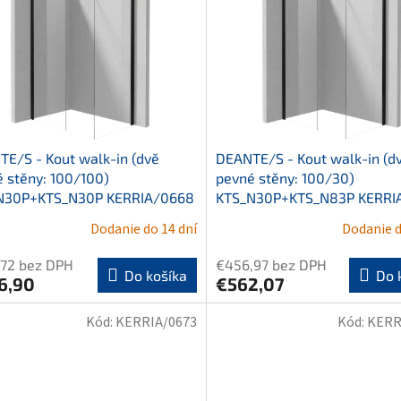
E/S - Kout walk-in (dvě
DEANTE/S - Kout walk-in (d
 stěny: 100/100)
pevné stěny: 100/30)
N30P+KTS_N30P KERRIA/0668
KTS_N30P+KTS_N83P KERRI
Dodanie do 14 dní
Dodanie d
,72 bez DPH
€456,97 bez DPH
Do košíka
Do 
6,90
€562,07
Kód:
KERRIA/0673
Kód:
KERR