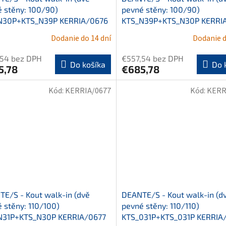
 stěny: 100/90)
pevné stěny: 100/90)
N30P+KTS_N39P KERRIA/0676
KTS_N39P+KTS_N30P KERRI
Dodanie do 14 dní
Dodanie d
,54 bez DPH
€557,54 bez DPH
Do košíka
Do 
5,78
€685,78
Kód:
KERRIA/0677
Kód:
KERR
E/S - Kout walk-in (dvě
DEANTE/S - Kout walk-in (d
 stěny: 110/100)
pevné stěny: 110/110)
N31P+KTS_N30P KERRIA/0677
KTS_031P+KTS_031P KERRIA