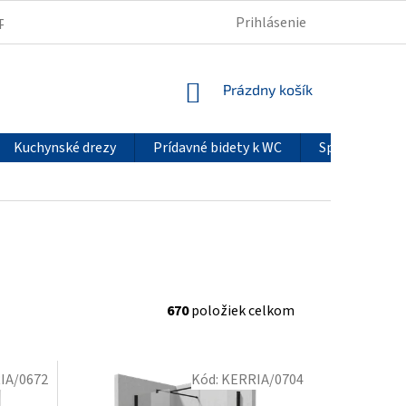
Prihlásenie
PODMIENKY OCHRANY OSOBNÝCH ÚDAJOV
REKLAMÁCIE
NÁKUPNÝ
Prázdny košík
KOŠÍK
Kuchynské drezy
Prídavné bidety k WC
Sprchové pan
670
položiek celkom
IA/0672
Kód:
KERRIA/0704