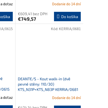
a dotaz
Dodanie do 14 dní
€609,41 bez DPH
košíka
Do košíka
€749,57
IA/0615
Kód:
KERRIA/0681
vě
DEANTE/S - Kout walk-in (dvě
pevné stěny: 110/30)
/0615
KTS_N31P+KTS_N83P KERRIA/0681
a dotaz
Dodanie do 14 dní
€474,14 bez DPH