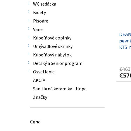
WC sedátka
Bidety
Pisoáre
Vane
DEANT
Kúpeľňové doplnky
pevné
Umývadlové skrinky
KTS_
Kúpeľňový nábytok
Detský a Senior program
€463
Osvetlenie
€57
AKCIA
Sanitárná keramika - Hopa
Značky
Cena