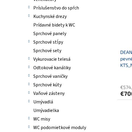
e
p
p
i
Príslušenstvo do spŕch
r
s
Kuchynské drezy
o
p
Prídavné bidety k WC
d
r
u
o
Sprchové panely
k
d
Sprchové stĺpy
t
u
Sprchové sety
o
DEANT
k
v
pevné
Vykurovacie telesá
t
KTS_
o
Odtokové kanáliky
v
Sprchové vaničky
Sprchové kúty
€574
€70
Vaňové zásteny
Umývadlá
Umývadielka
WC misy
WC podomietkové moduly