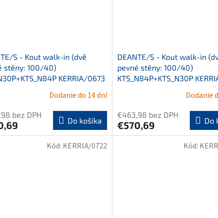
E/S - Kout walk-in (dvě
DEANTE/S - Kout walk-in (d
 stěny: 100/40)
pevné stěny: 100/40)
N30P+KTS_N84P KERRIA/0673
KTS_N84P+KTS_N30P KERRI
Dodanie do 14 dní
Dodanie d
,98 bez DPH
€463,98 bez DPH
Do košíka
Do 
0,69
€570,69
Kód:
KERRIA/0722
Kód:
KERR