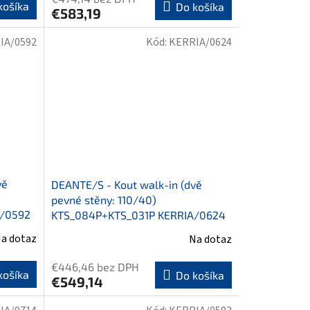
košíka
Do košíka
€583,19
IA/0592
Kód:
KERRIA/0624
vě
DEANTE/S - Kout walk-in (dvě
pevné stěny: 110/40)
A/0592
KTS_084P+KTS_031P KERRIA/0624
a dotaz
Na dotaz
€446,46 bez DPH
košíka
Do košíka
€549,14