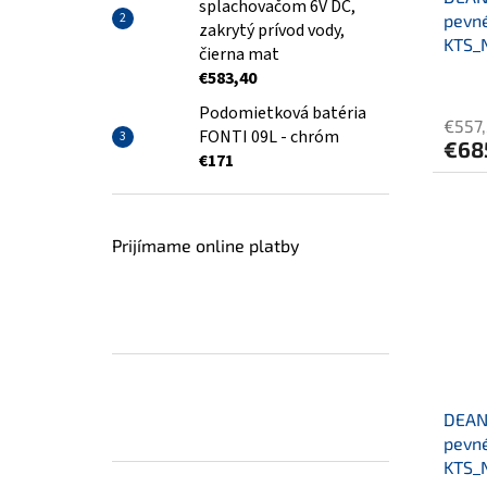
splachovačom 6V DC,
pevné
zakrytý prívod vody,
KTS_
čierna mat
€583,40
Podomietková batéria
€557
FONTI 09L - chróm
€68
€171
Prijímame online platby
DEANT
pevné
KTS_