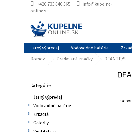
Prejsť
+420 733 640 565
info@kupelne-
na
online.sk
obsah
Jarný výpredaj
Vodovodné batérie
Zrkad
Domov
Predávané značky
DEANTE/S
B
DEA
o
Preskočiť
č
Kategórie
kategórie
n
R
ý
Jarný výpredaj
a
p
Odpor
Vodovodné batérie
d
a
e
n
Zrkadlá
n
e
V
Galerky
i
l
ý
Ventilátory