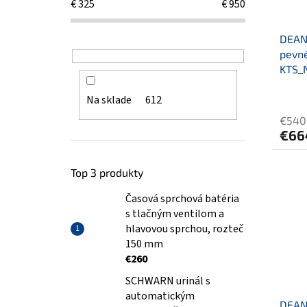
€
325
€
950
DEANT
pevné
KTS_
Na sklade
612
€540
€66
Top 3 produkty
Časová sprchová batéria
s tlačným ventilom a
hlavovou sprchou, rozteč
150 mm
€260
SCHWARN urinál s
automatickým
DEANT