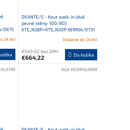
vě
DEANTE/S - Kout walk-in (dvě
pevné stěny: 100/80)
A/0675
KTS_N38P+KTS_N30P KERRIA/0731
o 14 dní
Dodanie do 14 dní
€540,02 bez DPH
košíka
Do košíka
€664,22
IA/0740
Kód:
KERRIA/0669
vě
DEANTE/S - Kout walk-in (dvě