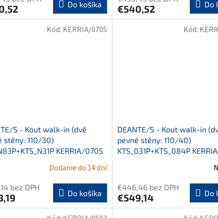
Do košíka
Do 
0,52
€540,52
Kód:
KERRIA/0705
Kód:
KERR
E/S - Kout walk-in (dvě
DEANTE/S - Kout walk-in (d
 stěny: 110/30)
pevné stěny: 110/40)
N83P+KTS_N31P KERRIA/0705
KTS_031P+KTS_084P KERRI
Dodanie do 14 dní
N
,14 bez DPH
€446,46 bez DPH
Do košíka
Do 
3,19
€549,14