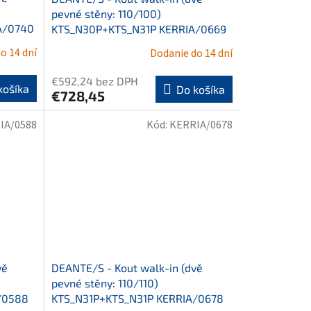
pevné stěny: 110/100)
A/0740
KTS_N30P+KTS_N31P KERRIA/0669
o 14 dní
Dodanie do 14 dní
€592,24 bez DPH
košíka
Do košíka
€728,45
IA/0588
Kód:
KERRIA/0678
vě
DEANTE/S - Kout walk-in (dvě
pevné stěny: 110/110)
/0588
KTS_N31P+KTS_N31P KERRIA/0678