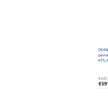
DEANT
pevné
KTS_
€481,
€59