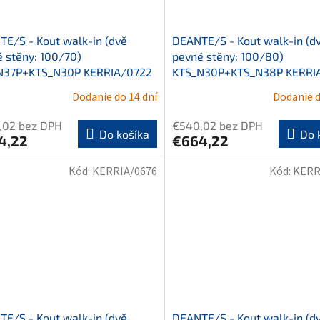
E/S - Kout walk-in (dvě
DEANTE/S - Kout walk-in (d
 stěny: 100/70)
pevné stěny: 100/80)
N37P+KTS_N30P KERRIA/0722
KTS_N30P+KTS_N38P KERRI
Dodanie do 14 dní
Dodanie d
,02 bez DPH
€540,02 bez DPH
Do košíka
Do 
4,22
€664,22
Kód:
KERRIA/0676
Kód:
KERR
E/S - Kout walk-in (dvě
DEANTE/S - Kout walk-in (d