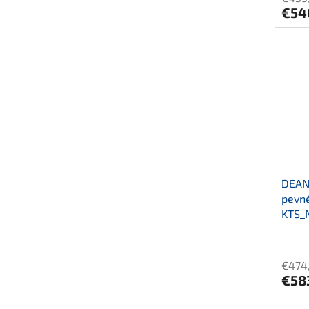
€54
DEANT
pevné
KTS_
€474
€58