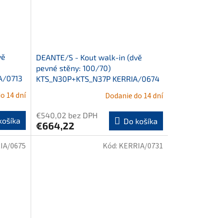
vě
DEANTE/S - Kout walk-in (dvě
pevné stěny: 100/70)
A/0713
KTS_N30P+KTS_N37P KERRIA/0674
o 14 dní
Dodanie do 14 dní
€540,02 bez DPH
košíka
Do košíka
€664,22
IA/0675
Kód:
KERRIA/0731