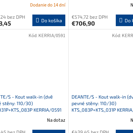
Dodanie do 14 dní
N
,24 bez DPH
€574,72 bez DPH
Do košíka
Do 
8,45
€706,90
Kód:
KERRIA/0591
Kód:
KERR
E/S - Kout walk-in (dvě
DEANTE/S - Kout walk-in (d
 stěny: 110/30)
pevné stěny: 110/30)
031P+KTS_083P KERRIA/0591
KTS_083P+KTS_031P KERRIA
Na dotaz
N
,45 bez DPH
€439,45 bez DPH