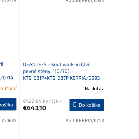
IA/0714
Kód:
KERRIA/0593
vě
DEANTE/S - Kout walk-in (dvě
pevné stěny: 110/70)
/0714
KTS_031P+KTS_037P KERRIA/0593
o 14 dní
Na dotaz
€522,85 bez DPH
košíka
Do košíka
€643,10
IA/0683
Kód:
KERRIA/0723