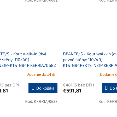
Kód:
KERRIA/0682
Kód:
KERR
E/S - Kout walk-in (dvě
DEANTE/S - Kout walk-in (d
 stěny: 110/40)
pevné stěny: 110/40)
N31P+KTS_N84P KERRIA/0682
KTS_N84P+KTS_N31P KERRIA
Dodanie do 14 dní
Dodanie d
15 bez DPH
€481,15 bez DPH
Do košíka
Do 
1,81
€591,81
Kód:
KERRIA/0633
Kód:
KERR