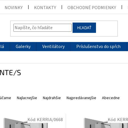
NOVINKY
KONTAKTY
OBCHODNÉ PODMIENKY
HĽADAŤ
lá
Galerky
Ventilátory
Príslušenstvo do spŕch
NTE/S
účame
Najlacnejšie
Najdrahšie
Najpredávanejšie
Abecedne
Kód:
KERRIA/0668
Kód:
KERR