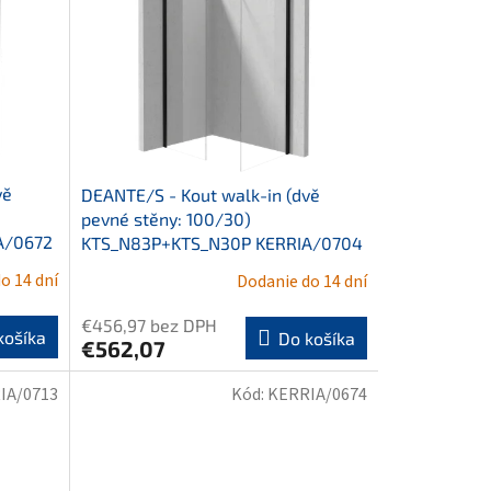
vě
DEANTE/S - Kout walk-in (dvě
pevné stěny: 100/30)
A/0672
KTS_N83P+KTS_N30P KERRIA/0704
o 14 dní
Dodanie do 14 dní
€456,97 bez DPH
košíka
Do košíka
€562,07
IA/0713
Kód:
KERRIA/0674