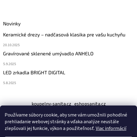
Novinky
Keramické drezy – nadčasová klasika pre vašu kuchyňu
20.10.2025
Gravírované sklenené umývadlo ANHELO
5.9.2025
LED zrkadla BRIGHT DIGITAL
5.8.2025
koupelny-sanita.cz
eshopsanita.cz
Používame súbory cookie, aby sme vám umožnili pohodlné
prehliadanie webovej stránky a vďaka analýze neustále
zlepšovali jej funkcie, výkon a použiteľnosť.
Viac informácií