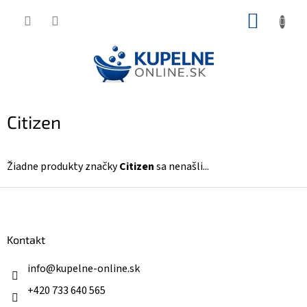
Prejsť
NÁKUP
na
KOŠÍK
obsah
Citizen
Žiadne produkty značky
Citizen
sa nenašli...
Z
á
p
ä
Kontakt
t
i
info
@
kupelne-online.sk
e
+420 733 640 565