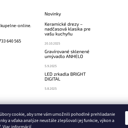
Novinky
Keramické drezy –
@
kupelne-online.
nadčasová klasika pre
vašu kuchyňu
733 640 565
20.10.2025
Gravírované sklenené
umývadlo ANHELO
5.9.2025
LED zrkadla BRIGHT
DIGITAL
5.8.2025
koupelny-sanita.cz
eshopsanita.cz
úbory cookie, aby sme vám umožnili pohodlné prehliadanie
nky a vďaka analýze neustále zlepšovali jej funkcie, výkon a
ť.
Viac informácií