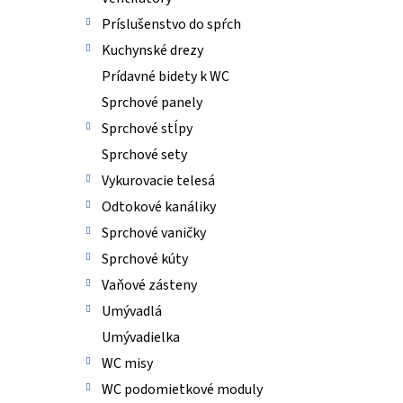
Príslušenstvo do spŕch
Kuchynské drezy
Prídavné bidety k WC
Sprchové panely
Sprchové stĺpy
Sprchové sety
Vykurovacie telesá
Odtokové kanáliky
Sprchové vaničky
Sprchové kúty
Vaňové zásteny
Umývadlá
Umývadielka
WC misy
WC podomietkové moduly