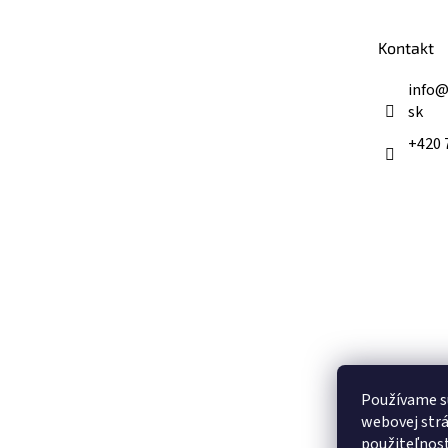
ä
t
Kontakt
i
e
info
sk
+420 
Používame s
webovej strá
použiteľnos