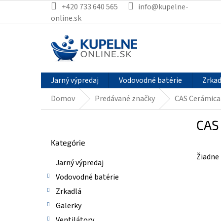
Prejsť
+420 733 640 565
info@kupelne-
na
online.sk
obsah
Jarný výpredaj
Vodovodné batérie
Zrkad
Domov
Predávané značky
CAS Cerámica
B
CAS
o
Preskočiť
č
Kategórie
kategórie
n
Žiadne
ý
Jarný výpredaj
p
Vodovodné batérie
a
n
Zrkadlá
e
Galerky
l
Ventilátory