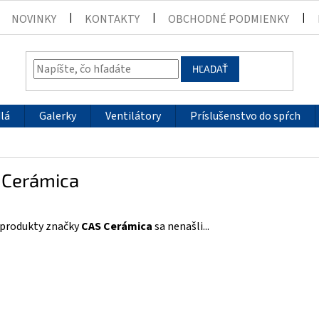
NOVINKY
KONTAKTY
OBCHODNÉ PODMIENKY
HĽADAŤ
lá
Galerky
Ventilátory
Príslušenstvo do spŕch
 Cerámica
 produkty značky
CAS Cerámica
sa nenašli...