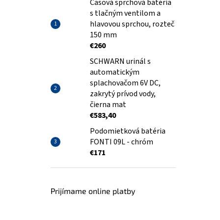
Časová sprchová batéria
s tlačným ventilom a
hlavovou sprchou, rozteč
150 mm
€260
SCHWARN urinál s
automatickým
splachovačom 6V DC,
zakrytý prívod vody,
čierna mat
€583,40
Podomietková batéria
FONTI 09L - chróm
€171
Prijímame online platby