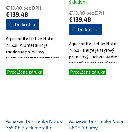
Skladom
hodnotenie
€113,40 bez DPH
produktu
€113,40 bez DPH
€139,48
je
€139,48
5,0
Do košíka
Do košíka
z
5
Aquasanita Helika Notus
hviezdičiek.
Aquasanita Helika Notus
765.0E Alumetallic je
765.0E Beige je štýlový
moderný granitový
granitový kuchynský drez
kuchynský drez vhodný pre
vhodný do moderných aj
každodenné používanie v
klasických kuchýň. Vyrobený
kuchyni. Vyrobený z...
Predĺžená záruka
Predĺžená záruka
z odolného...
Aquasanita - Helika Notus
Aquasanita - Helika Nova
765.0E Black metallic
460E Albumy