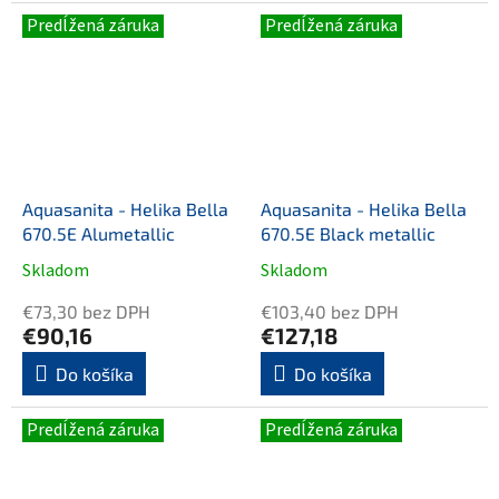
kúpeľňu. Kombinuje
Predĺžená záruka
Predĺžená záruka
elegantný design s...
Aquasanita - Helika Bella
Aquasanita - Helika Bella
670.5E Alumetallic
670.5E Black metallic
Skladom
Skladom
Priemerné
Priemerné
hodnotenie
hodnotenie
€73,30 bez DPH
€103,40 bez DPH
produktu
produktu
€90,16
€127,18
je
je
5,0
5,0
Do košíka
Do košíka
z
z
5
5
Predĺžená záruka
Predĺžená záruka
hviezdičiek.
hviezdičiek.