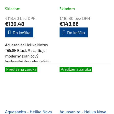
Skladom
Skladom
€113,40 bez DPH
€116,80 bez DPH
€139,48
€143,66
Do košíka
Do košíka
Aquasanita Helika Notus
765.0E Black Metallic je
moderný granitový
kuchynský drez vhodný do
každodennej prevádzky v
Predĺžená záruka
Predĺžená záruka
kuchyni. Vyrobený z...
Aquasanita - Helika Nova
Aquasanita - Helika Nova