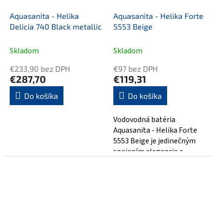
Aquasanita - Helika
Aquasanita - Helika Forte
Delicia 740 Black metallic
5553 Beige
Skladom
Skladom
€233,90 bez DPH
€97 bez DPH
€287,70
€119,31
Do košíka
Do košíka
Vodovodná batéria
Aquasanita - Helika Forte
5553 Beige je jedinečným
spojením elegancie a
funkčnosti. S jemnými
zaoblenými tvarmi a...