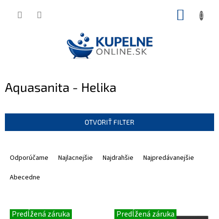
Prejsť
NÁKUP
na
KOŠÍK
obsah
Aquasanita - Helika
OTVORIŤ FILTER
R
a
Odporúčame
Najlacnejšie
Najdrahšie
Najpredávanejšie
d
e
Abecedne
n
i
V
e
Predĺžená záruka
Predĺžená záruka