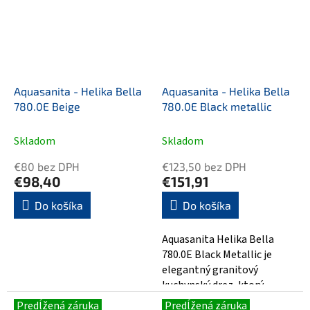
Aquasanita - Helika Bella
Aquasanita - Helika Bella
780.0E Beige
780.0E Black metallic
Skladom
Skladom
€80 bez DPH
€123,50 bez DPH
€98,40
€151,91
Do košíka
Do košíka
Aquasanita Helika Bella
780.0E Black Metallic je
elegantný granitový
kuchynský drez, ktorý
kombinuje moderný dizajn a
Predĺžená záruka
Predĺžená záruka