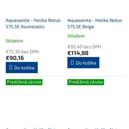
Aquasanita - Helika Notus
Aquasanita - Helika Notus
575.5E Alumetallic
575.5E Beige
Skladom
Priemerné
Skladom
hodnotenie
€93,40 bez DPH
produktu
€73,30 bez DPH
€114,88
je
€90,16
5,0
Do košíka
Do košíka
z
5
hviezdičiek.
Predĺžená záruka
Predĺžená záruka