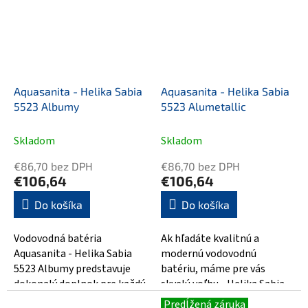
Aquasanita - Helika Sabia
Aquasanita - Helika Sabia
5523 Albumy
5523 Alumetallic
Skladom
Skladom
€86,70 bez DPH
€86,70 bez DPH
€106,64
€106,64
Do košíka
Do košíka
Vodovodná batéria
Ak hľadáte kvalitnú a
Aquasanita - Helika Sabia
modernú vodovodnú
5523 Albumy predstavuje
batériu, máme pre vás
dokonalý doplnok pre každú
skvelú voľbu - Helika Sabia
kúpeľňu. Vychádza z
5523 Alumetallic od značky
Predĺžená záruka