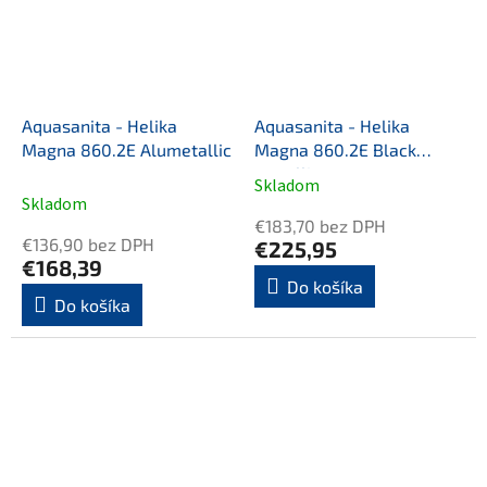
Aquasanita - Helika
Aquasanita - Helika
Magna 860.2E Alumetallic
Magna 860.2E Black
metallic
Skladom
Priemerné
Skladom
hodnotenie
€183,70 bez DPH
produktu
€136,90 bez DPH
€225,95
je
€168,39
5,0
Do košíka
Do košíka
z
5
hviezdičiek.