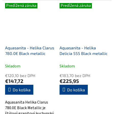
kuchyne. Vyrobený z
klasických kuchýň. Vyrobený
Predĺžená záruka
Predĺžená záruka
pevného kompozitu...
z odolného...
Aquasanita - Helika Clarus
Aquasanita - Helika
780.0E Black metallic
Delicia 555 Black metallic
Skladom
Skladom
€120,10 bez DPH
€183,70 bez DPH
€147,72
€225,95
Do košíka
Do košíka
Aquasanita Helika Clarus
780.0E Black Metallic je
štýlový granitový kuchynský