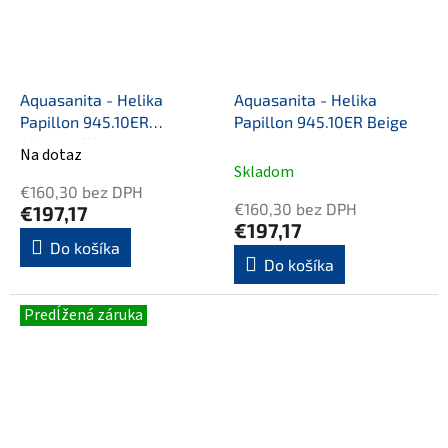
Aquasanita - Helika
Aquasanita - Helika
Papillon 945.10ER
Papillon 945.10ER Beige
Alumetallic
Na dotaz
Priemerné
Skladom
hodnotenie
€160,30 bez DPH
produktu
€160,30 bez DPH
€197,17
je
€197,17
5,0
Do košíka
Do košíka
z
5
hviezdičiek.
Predĺžená záruka