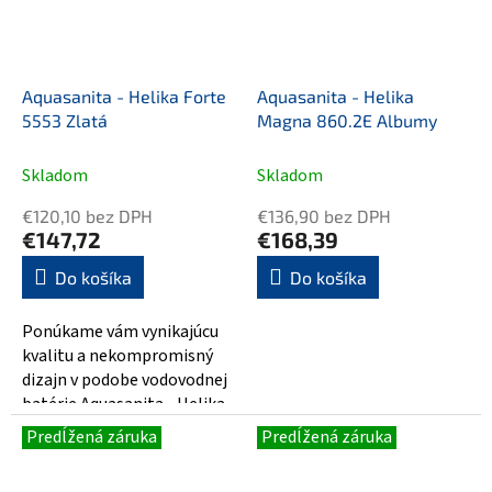
Aquasanita - Helika Forte
Aquasanita - Helika
5553 Zlatá
Magna 860.2E Albumy
Skladom
Skladom
€120,10 bez DPH
€136,90 bez DPH
€147,72
€168,39
Do košíka
Do košíka
Ponúkame vám vynikajúcu
kvalitu a nekompromisný
dizajn v podobe vodovodnej
batérie Aquasanita - Helika
Forte 5553 Zlatá. Táto
Predĺžená záruka
Predĺžená záruka
moderná...