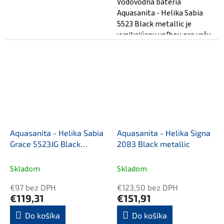
Vodovodná batéria
Aquasanita - Helika Sabia
5523 Black metallic je
vynikajúcou voľbou pre vašu
kúpeľňu alebo kuchyňu.
Táto moderná...
Aquasanita - Helika Sabia
Aquasanita - Helika Signa
Grace 5523JG Black
2083 Black metallic
metallic
Skladom
Skladom
€97 bez DPH
€123,50 bez DPH
€119,31
€151,91
Do košíka
Do košíka