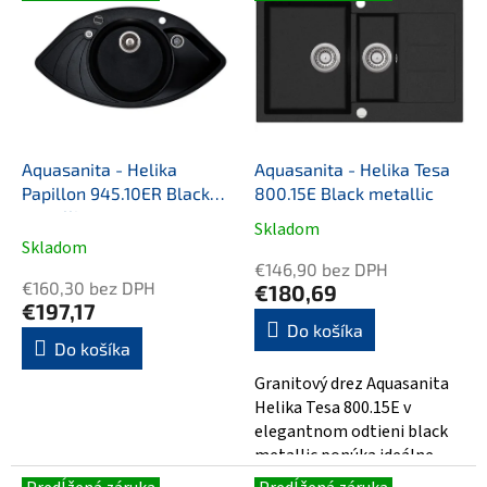
ý
p
p
r
i
o
s
d
p
u
r
k
o
t
d
o
Aquasanita - Helika
Aquasanita - Helika Tesa
u
v
Papillon 945.10ER Black
800.15E Black metallic
k
metallic
Skladom
Priemerné
t
Skladom
hodnotenie
o
€146,90 bez DPH
produktu
v
€160,30 bez DPH
€180,69
je
€197,17
5,0
Do košíka
Do košíka
z
5
Granitový drez Aquasanita
hviezdičiek.
Helika Tesa 800.15E v
elegantnom odtieni black
metallic ponúka ideálne
spojenie štýlu a funkčnosti.