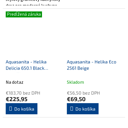
drez pre moderné kuchyne,
ktorý kombinuje eleganciu
Predĺžená záruka
a...
Aquasanita - Helika
Aquasanita - Helika Eco
Delicia 650.1 Black
2561 Beige
metallic
Na dotaz
Skladom
€183,70 bez DPH
€56,50 bez DPH
€225,95
€69,50
Do košíka
Do košíka