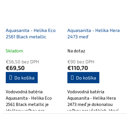
Aquasanita - Helika Eco
Aquasanita - Helika Hera
2561 Black metallic
2473 meď
Skladom
Na dotaz
€56,50 bez DPH
€90 bez DPH
€69,50
€110,70
Do košíka
Do košíka
Vodovodná batéria
Vodovodná batéria
Aquasanita - Helika Eco
Aquasanita - Helika Hera
2561 Black metallic je
2473 meď je dokonalou
ideálnou voľbou pre
voľbou pre všetkých, ktorí
moderné kúpeľne a kuchyne.
hľadajú kvalitnú a štýlovú
Svojim elegantným...
výbavu do svojej...