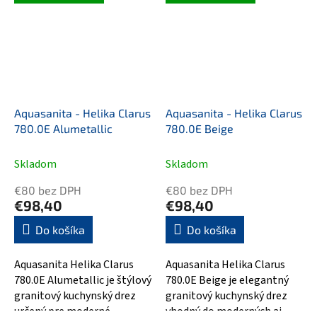
praktické využitie....
Aquasanita - Helika Clarus
Aquasanita - Helika Clarus
780.0E Alumetallic
780.0E Beige
Skladom
Skladom
€80 bez DPH
€80 bez DPH
€98,40
€98,40
Do košíka
Do košíka
Aquasanita Helika Clarus
Aquasanita Helika Clarus
780.0E Alumetallic je štýlový
780.0E Beige je elegantný
granitový kuchynský drez
granitový kuchynský drez
určený pre moderné
vhodný do moderných aj