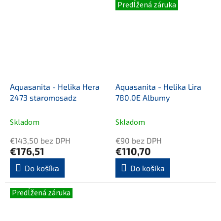
kuchyňu. Táto vodovodná
kuchyňu. ventily pre dlhú
Predĺžená záruka
batéria prináša...
životnosť a...
Aquasanita - Helika Hera
Aquasanita - Helika Lira
2473 staromosadz
780.0E Albumy
Skladom
Skladom
€143,50 bez DPH
€90 bez DPH
€176,51
€110,70
Do košíka
Do košíka
Predĺžená záruka