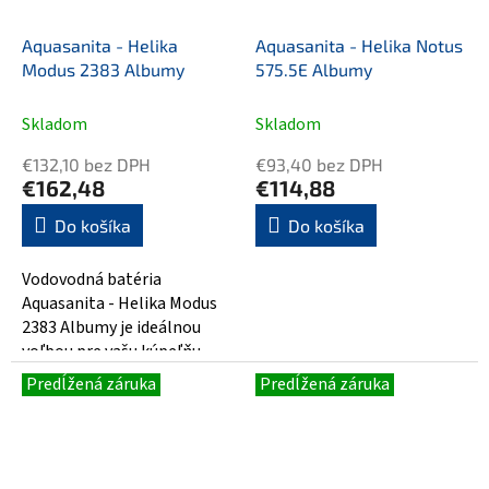
Aquasanita - Helika
Aquasanita - Helika Notus
Modus 2383 Albumy
575.5E Albumy
Skladom
Skladom
€132,10 bez DPH
€93,40 bez DPH
€162,48
€114,88
Do košíka
Do košíka
Vodovodná batéria
Aquasanita - Helika Modus
2383 Albumy je ideálnou
voľbou pre vašu kúpeľňu.
Táto elegantná batéria v
Predĺžená záruka
Predĺžená záruka
modernom dizajne je...