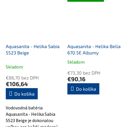
najnovšieho dizajnu a...
Aquasanita. Táto...
Aquasanita - Helika Sabia
Aquasanita - Helika Bella
5523 Beige
670.5E Albumy
Skladom
Priemerné
Skladom
hodnotenie
€73,30 bez DPH
produktu
€86,70 bez DPH
€90,16
je
€106,64
5,0
Do košíka
Do košíka
z
5
hviezdičiek.
Vodovodná batéria
Aquasanita - Helika Sabia
5523 Beige je dokonalou
voľbou pre každú modernú