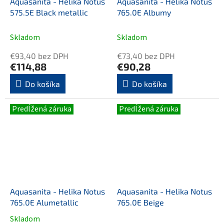
Aquasanita - Helika Notus
Aquasanita - Helika Notus
575.5E Black metallic
765.0E Albumy
Skladom
Skladom
€93,40 bez DPH
€73,40 bez DPH
€114,88
€90,28
Do košíka
Do košíka
Predĺžená záruka
Predĺžená záruka
Aquasanita - Helika Notus
Aquasanita - Helika Notus
765.0E Alumetallic
765.0E Beige
Skladom
Priemerné