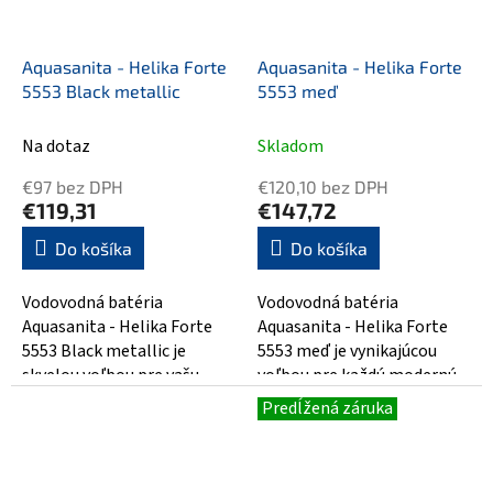
Aquasanita - Helika Forte
Aquasanita - Helika Forte
5553 Black metallic
5553 meď
Na dotaz
Skladom
€97 bez DPH
€120,10 bez DPH
€119,31
€147,72
Do košíka
Do košíka
Vodovodná batéria
Vodovodná batéria
Aquasanita - Helika Forte
Aquasanita - Helika Forte
5553 Black metallic je
5553 meď je vynikajúcou
skvelou voľbou pre vašu
voľbou pre každú modernú
kúpeľňu či kuchyňu. Táto
kúpeľňu. S eleganciou a
Predĺžená záruka
moderná batéria v...
kvalitou, ktorú...