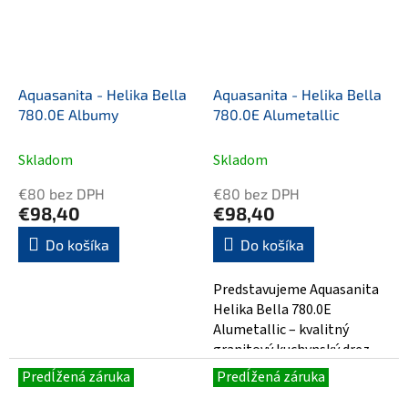
Aquasanita - Helika Bella
Aquasanita - Helika Bella
780.0E Albumy
780.0E Alumetallic
Skladom
Skladom
€80 bez DPH
€80 bez DPH
€98,40
€98,40
Do košíka
Do košíka
Predstavujeme Aquasanita
Helika Bella 780.0E
Alumetallic – kvalitný
granitový kuchynský drez
spájajúci moderný dizajn a
Predĺžená záruka
Predĺžená záruka
vysokú funkčnosť....