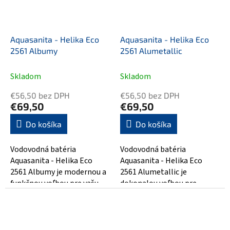
Aquasanita - Helika Eco
Aquasanita - Helika Eco
2561 Albumy
2561 Alumetallic
Skladom
Skladom
€56,50 bez DPH
€56,50 bez DPH
€69,50
€69,50
Do košíka
Do košíka
Vodovodná batéria
Vodovodná batéria
Aquasanita - Helika Eco
Aquasanita - Helika Eco
2561 Albumy je modernou a
2561 Alumetallic je
funkčnou voľbou pre vašu
dokonalou voľbou pre
kúpeľňu. S jej inovatívnym
každého, kto hľadá spojenie
dizajnom a...
moderného designu a...