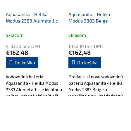
Aquasanita - Helika
Aquasanita - Helika
Modus 2383 Alumetallic
Modus 2383 Beige
Skladom
Skladom
€132,10 bez DPH
€132,10 bez DPH
€162,48
€162,48
Do košíka
Do košíka
Vodovodná batéria
Predajte si novú vodovodnú
Aquasanita - Helika Modus
batériu Aquasanita - Helika
2383 Alumetallic je ideálnou
Modus 2383 Beige a
voľbou pre vašu kúpeľňu či
vylepšite svoju každodennú
kuchyňu. S moderným
hygienu! Táto moderne
dizajnom a...
navrhnutá...