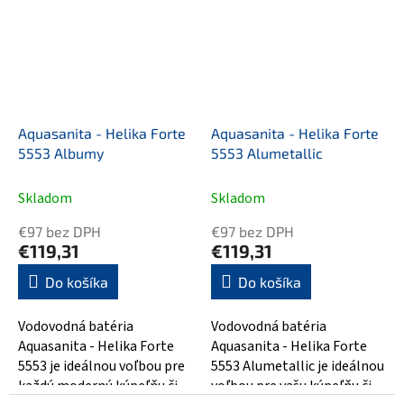
Aquasanita - Helika Forte
Aquasanita - Helika Forte
5553 Albumy
5553 Alumetallic
Skladom
Skladom
€97 bez DPH
€97 bez DPH
€119,31
€119,31
Do košíka
Do košíka
Vodovodná batéria
Vodovodná batéria
Aquasanita - Helika Forte
Aquasanita - Helika Forte
5553 je ideálnou voľbou pre
5553 Alumetallic je ideálnou
každú modernú kúpeľňu či
voľbou pre vašu kúpeľňu či