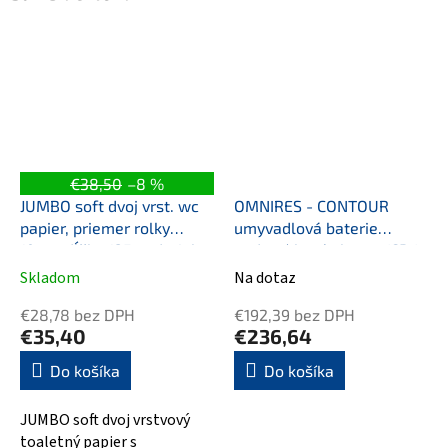
€38,50
–8 %
JUMBO soft dvoj vrst. wc
OMNIRES - CONTOUR
papier, priemer rolky
umyvadlová baterie
19cm, dĺžka 125m, dutinka
podomítková chrom /CR/
75mm
CT8015CR
Skladom
Na dotaz
€28,78 bez DPH
€192,39 bez DPH
€35,40
€236,64
Do košíka
Do košíka
JUMBO soft dvoj vrstvový
toaletný papier s