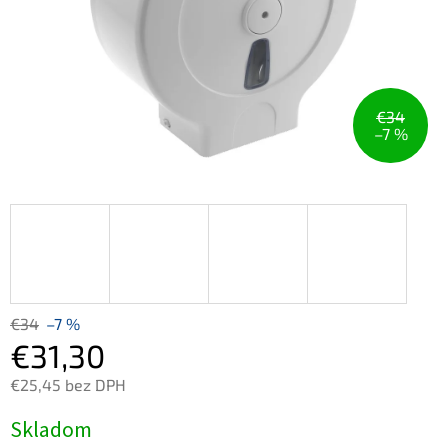
€34
–7 %
€34
–7 %
€31,30
€25,45 bez DPH
Jednotková
Skladom
cena: