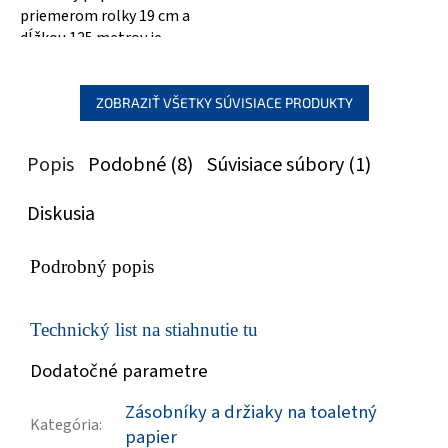
priemerom rolky 19 cm a
dĺžkou 125 metrov je
ideálnou voľbou pre každú
domácnosť alebo...
ZOBRAZIŤ VŠETKY SÚVISIACE PRODUKTY
Popis
Podobné (8)
Súvisiace súbory (1)
Diskusia
Podrobný popis
Technický list na stiahnutie tu
Dodatočné parametre
Zásobníky a držiaky na toaletný
Kategória
:
papier