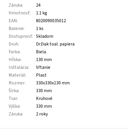
Záruka
:
24
Hmotnosť
:
1.1 kg
EAN
:
8020090035012
Balenie
:
1 ks
Dostupnosť
:
Skladom
Druh
:
Držiak toal. papiera
Farba
:
Biela
Hĺbka
:
130 mm
Inštalácia
:
Vŕtanie
Materiál
:
Plast
Rozmer
:
330x330x130 mm
Šírka
:
330 mm
Tvar
:
Kruhové
Výška
:
330 mm
Záruka
:
2 roky