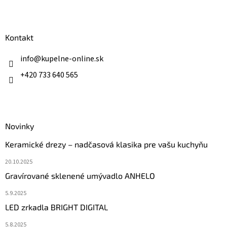
Z
á
p
ä
Kontakt
t
i
info
@
kupelne-online.sk
e
+420 733 640 565
Novinky
Keramické drezy – nadčasová klasika pre vašu kuchyňu
20.10.2025
Gravírované sklenené umývadlo ANHELO
5.9.2025
LED zrkadla BRIGHT DIGITAL
5.8.2025