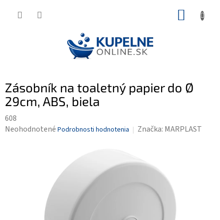
Prejsť
NÁKUP
na
KOŠÍK
obsah
Zásobník na toaletný papier do Ø
29cm, ABS, biela
608
Priemerné
Neohodnotené
Značka:
MARPLAST
Podrobnosti hodnotenia
hodnotenie
produktu
je
0,0
z
5
hviezdičiek.