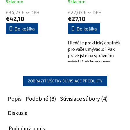
Skladom
Skladom
€34,23 bez DPH
€22,03 bez DPH
€42,10
€27,10
Do košíka
Do košíka
Hledáte praktický doplněk
pro vaše umývadlo? Pak
právě jste na správném
místě! Nabízíme vám
umývadlovou výpust 5/4" s
click-clack...
ZOBRAZIŤ VŠETKY SÚVISIACE PRODUKTY
Popis
Podobné (8)
Súvisiace súbory (4)
Diskusia
Podrobný popis