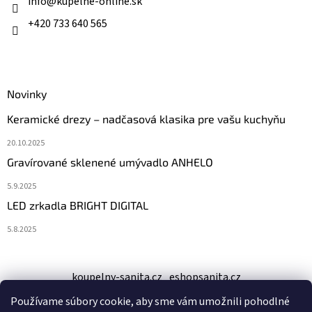
i
info
@
kupelne-online.sk
e
+420 733 640 565
Novinky
Keramické drezy – nadčasová klasika pre vašu kuchyňu
20.10.2025
Gravírované sklenené umývadlo ANHELO
5.9.2025
LED zrkadla BRIGHT DIGITAL
5.8.2025
koupelny-sanita.cz
eshopsanita.cz
Používame súbory cookie, aby sme vám umožnili pohodlné