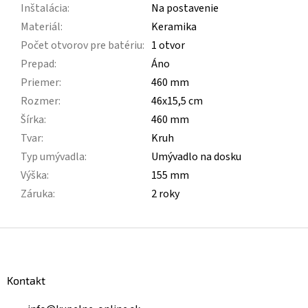
Inštalácia
:
Na postavenie
Materiál
:
Keramika
Počet otvorov pre batériu
:
1 otvor
Prepad
:
Áno
Priemer
:
460 mm
Rozmer
:
46x15,5 cm
Šírka
:
460 mm
Tvar
:
Kruh
Typ umývadla
:
Umývadlo na dosku
Výška
:
155 mm
Záruka
:
2 roky
Z
á
p
ä
Kontakt
t