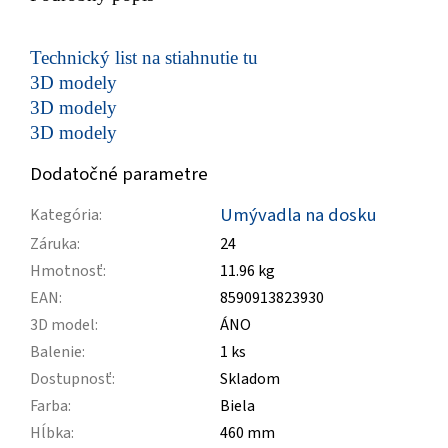
Technický list na stiahnutie tu
3D modely
3D modely
3D modely
Dodatočné parametre
Umývadla na dosku
Kategória
:
Záruka
:
24
Hmotnosť
:
11.96 kg
EAN
:
8590913823930
3D model
:
ÁNO
Balenie
:
1 ks
Dostupnosť
:
Skladom
Farba
:
Biela
Hĺbka
:
460 mm