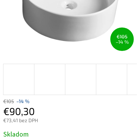
€105
–14 %
€105
–14 %
€90,30
€73,41 bez DPH
Jednotková
Skladom
cena: