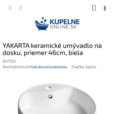
Prejsť
NÁKUP
na
KOŠÍK
obsah
YAKARTA keramické umývadlo na
dosku, priemer 46cm, biela
BH7021
Priemerné
Neohodnotené
Značka:
Sapho
Podrobnosti hodnotenia
hodnotenie
produktu
je
0,0
z
5
hviezdičiek.