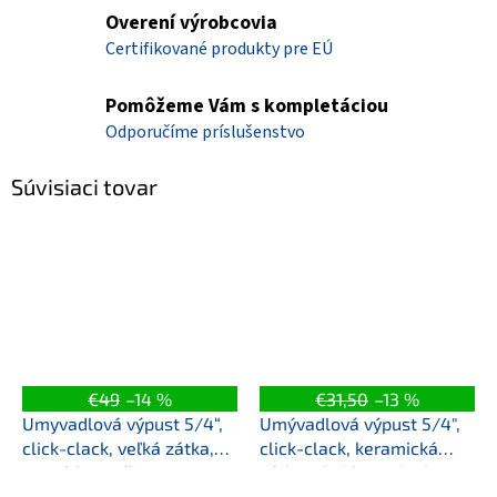
Overení výrobcovia
Certifikované produkty pre EÚ
Pomôžeme Vám s kompletáciou
Odporučíme príslušenstvo
Súvisiaci tovar
€49
–14 %
€31,50
–13 %
Umyvadlová výpust 5/4“,
Umývadlová výpust 5/4",
click-clack, veľká zátka,
click-clack, keramická
max 80mm, čierna mat
zátka, 10-50mm, biela