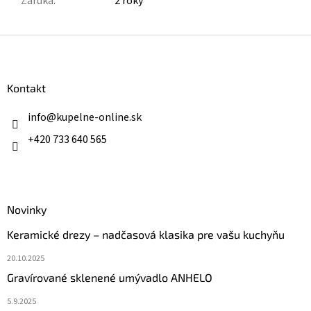
Záruka
:
2 roky
Z
á
p
ä
Kontakt
t
i
info
@
kupelne-online.sk
e
+420 733 640 565
Novinky
Keramické drezy – nadčasová klasika pre vašu kuchyňu
20.10.2025
Gravírované sklenené umývadlo ANHELO
5.9.2025