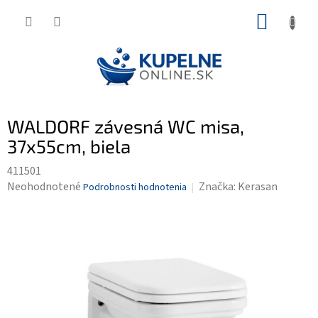
Prejsť
NÁKUP
na
KOŠÍK
obsah
WALDORF závesná WC misa,
37x55cm, biela
411501
Priemerné
Neohodnotené
Značka:
Kerasan
Podrobnosti hodnotenia
hodnotenie
produktu
je
0,0
z
5
hviezdičiek.