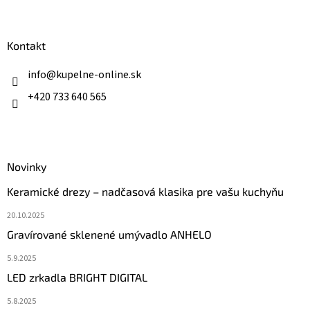
á
p
ä
Kontakt
t
i
info
@
kupelne-online.sk
e
+420 733 640 565
Novinky
Keramické drezy – nadčasová klasika pre vašu kuchyňu
20.10.2025
Gravírované sklenené umývadlo ANHELO
5.9.2025
LED zrkadla BRIGHT DIGITAL
5.8.2025