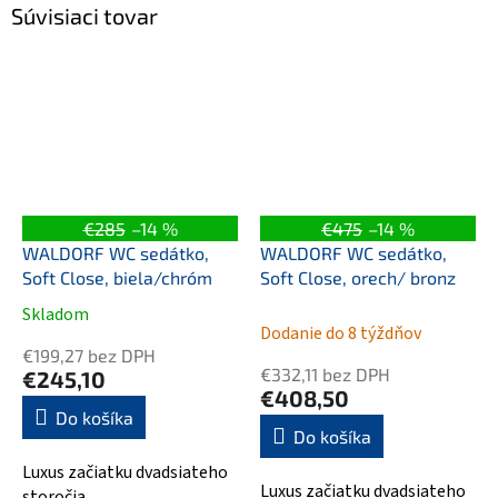
Súvisiaci tovar
€285
–14 %
€475
–14 %
WALDORF WC sedátko,
WALDORF WC sedátko,
Soft Close, biela/chróm
Soft Close, orech/ bronz
Skladom
Priemerné
Dodanie do 8 týždňov
hodnotenie
€199,27 bez DPH
produktu
€332,11 bez DPH
€245,10
je
€408,50
5,0
Do košíka
Do košíka
z
5
Luxus začiatku dvadsiateho
hviezdičiek.
Luxus začiatku dvadsiateho
storočia