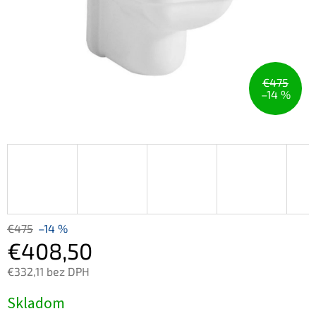
€475
–14 %
€475
–14 %
€408,50
€332,11 bez DPH
Jednotková
Skladom
cena: