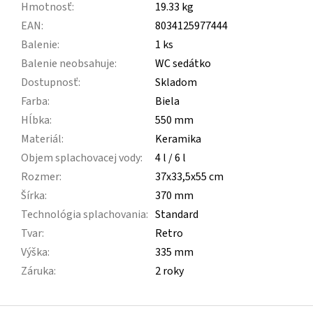
Hmotnosť
:
19.33 kg
EAN
:
8034125977444
Balenie
:
1 ks
Balenie neobsahuje
:
WC sedátko
Dostupnosť
:
Skladom
Farba
:
Biela
Hĺbka
:
550 mm
Materiál
:
Keramika
Objem splachovacej vody
:
4 l / 6 l
Rozmer
:
37x33,5x55 cm
Šírka
:
370 mm
Technológia splachovania
:
Standard
Tvar
:
Retro
Výška
:
335 mm
Záruka
:
2 roky
Z