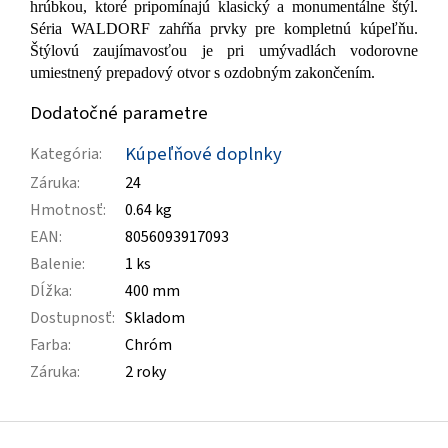
hrúbkou, ktoré pripomínajú klasický a monumentálne štýl.
Séria WALDORF zahŕňa prvky pre kompletnú kúpeľňu.
Štýlovú zaujímavosťou je pri umývadlách vodorovne
umiestnený prepadový otvor s ozdobným zakončením.
Dodatočné parametre
Kúpeľňové doplnky
Kategória
:
Záruka
:
24
Hmotnosť
:
0.64 kg
EAN
:
8056093917093
Balenie
:
1 ks
Dĺžka
:
400 mm
Dostupnosť
:
Skladom
Farba
:
Chróm
Záruka
:
2 roky
Z