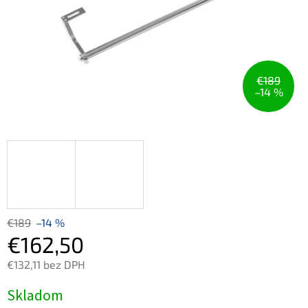
€189
–14 %
€189
–14 %
€162,50
€132,11 bez DPH
Jednotková
Skladom
cena: