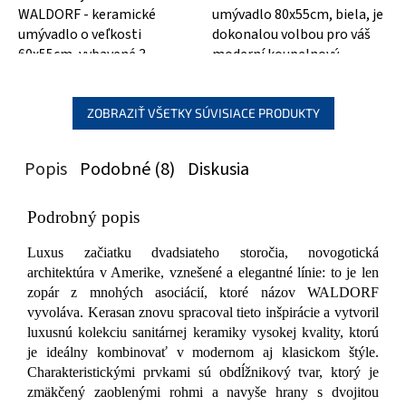
WALDORF - keramické
umývadlo 80x55cm, biela, je
umývadlo o veľkosti
dokonalou volbou pro váš
60x55cm, vybavené 3
moderní koupelnový
otvormi pre batériu. Jeho
interiér. S jemnými liniemi a
elegantný dizajn a biela
kvalitním...
farba vo...
ZOBRAZIŤ VŠETKY SÚVISIACE PRODUKTY
Popis
Podobné (8)
Diskusia
Podrobný popis
Luxus začiatku dvadsiateho storočia, novogotická
architektúra v Amerike, vznešené a elegantné línie: to je len
zopár z mnohých asociácií, ktoré názov WALDORF
vyvoláva. Kerasan znovu spracoval tieto inšpirácie a vytvoril
luxusnú kolekciu sanitárnej keramiky vysokej kvality, ktorú
je ideálny kombinovať v modernom aj klasickom štýle.
Charakteristickými prvkami sú obdĺžnikový tvar, ktorý je
zmäkčený zaoblenými rohmi a navyše hrany s dvojitou