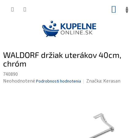
Prejsť
NÁKUP
na
KOŠÍK
obsah
WALDORF držiak uterákov 40cm,
chróm
740890
Priemerné
Neohodnotené
Značka:
Kerasan
Podrobnosti hodnotenia
hodnotenie
produktu
je
0,0
z
5
hviezdičiek.