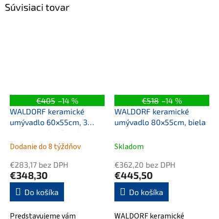
Súvisiaci tovar
€405
–14 %
€518
–14 %
WALDORF keramické
WALDORF keramické
umývadlo 60x55cm, 3
umývadlo 80x55cm, biela
otvory pre batériu, biela
Dodanie do 8 týždňov
Skladom
€283,17 bez DPH
€362,20 bez DPH
€348,30
€445,50
Do košíka
Do košíka
Predstavujeme vám
WALDORF keramické