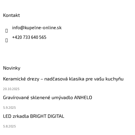
á
p
ä
Kontakt
t
i
info
@
kupelne-online.sk
e
+420 733 640 565
Novinky
Keramické drezy – nadčasová klasika pre vašu kuchyňu
20.10.2025
Gravírované sklenené umývadlo ANHELO
5.9.2025
LED zrkadla BRIGHT DIGITAL
5.8.2025