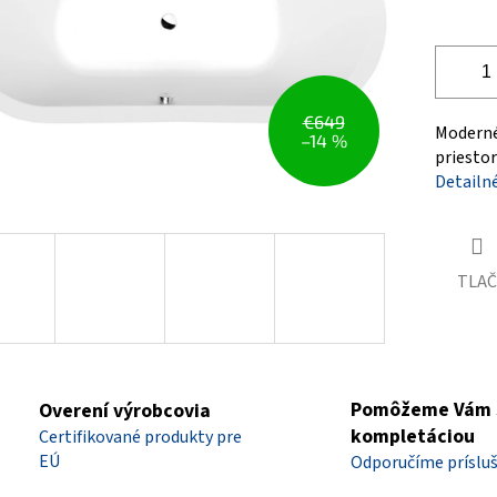
€649
Moderné
–14 %
priesto
Detailn
TLAČ
Pomôžeme Vám 
Overení výrobcovia
kompletáciou
Certifikované produkty pre
EÚ
Odporučíme príslu