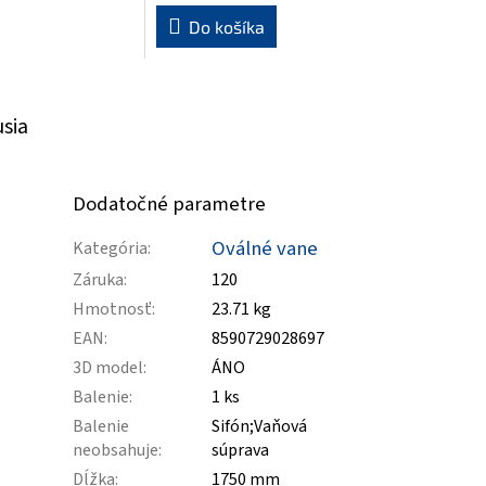
Do košíka
usia
Dodatočné parametre
Oválné vane
Kategória
:
Záruka
:
120
Hmotnosť
:
23.71 kg
EAN
:
8590729028697
3D model
:
ÁNO
Balenie
:
1 ks
Balenie
Sifón;Vaňová
neobsahuje
:
súprava
Dĺžka
:
1750 mm