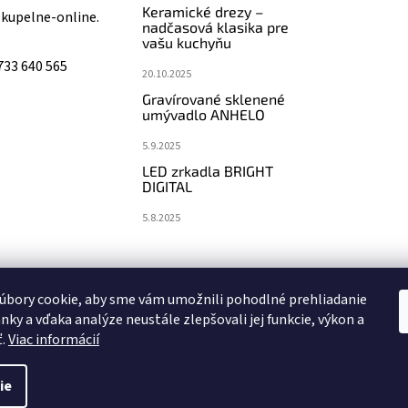
Keramické drezy –
@
kupelne-online.
nadčasová klasika pre
vašu kuchyňu
733 640 565
20.10.2025
Gravírované sklenené
umývadlo ANHELO
5.9.2025
LED zrkadla BRIGHT
DIGITAL
5.8.2025
koupelny-sanita.cz
eshopsanita.cz
úbory cookie, aby sme vám umožnili pohodlné prehliadanie
nky a vďaka analýze neustále zlepšovali jej funkcie, výkon a
ť.
Viac informácií
ie
vyhradené.