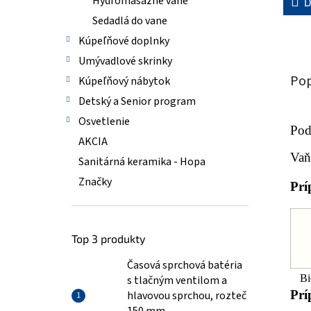
Hydromasážne vane
D
Sedadlá do vane
Kúpeľňové doplnky
Umývadlové skrinky
Pop
Kúpeľňový nábytok
Detský a Senior program
Osvetlenie
Pod
AKCIA
Vaň
Sanitárná keramika - Hopa
Značky
Prí
Top 3 produkty
Časová sprchová batéria
Bi
s tlačným ventilom a
Prí
hlavovou sprchou, rozteč