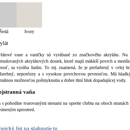
Šedá
Ivory
ylát
látové vane a vaničky sú vyrábané zo značkového akrylátu. Na 
trudovaných akrylátových dosiek, ktoré majú mäkkší povrch a menši
nosť, sa vyrába liatím. To mj. znamená, že je prefarbený v celej h
ofarebný, neporézny a s vysokou povrchovou pevnosťou. Má hladk
málnou možnosťou pošmyknutia a dobre tlmí hluk dopadajúcej vody.
jstranná vaňa
 s pohodlne tvarovanými stenami na opretie chrbta na oboch stranác
stneným uprostred.
nický list na stiahnutie tu