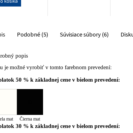
o košíka
is
Podobné (5)
Súvisiace súbory (6)
Disk
robný popis
u je možné vyrobiť v tomto farebnom prevedení:
platok 50 % k základnej cene v bielom prevedení:
ela mat
Čierna mat
platok 30 % k základnej cene v bielom prevedení: