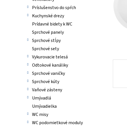
Príslušenstvo do spŕch
Kuchynské drezy
Prídavné bidety k WC
Sprchové panely
Sprchové stĺpy
Sprchové sety
Vykurovacie telesá
Odtokové kanáliky
Sprchové vaničky
Sprchové kúty
Vaňové zásteny
Umývadlá
Umývadielka
WC misy
WC podomietkové moduly