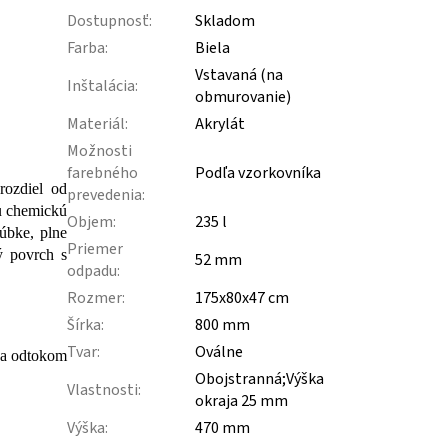
Dostupnosť
:
Skladom
Farba
:
Biela
Vstavaná (na
Inštalácia
:
obmurovanie)
Materiál
:
Akrylát
Možnosti
farebného
Podľa vzorkovníka
rozdiel od
prevedenia
:
u chemickú
Objem
:
235 l
rúbke, plne
Priemer
ý povrch s
52 mm
odpadu
:
Rozmer
:
175x80x47 cm
Šírka
:
800 mm
Tvar
:
Oválne
h a odtokom
Obojstranná;Výška
Vlastnosti
:
okraja 25 mm
Výška
:
470 mm