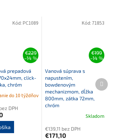
Kód:
PC1089
Kód:
71853
€229
€199
–14 %
–14 %
vá prepadová
Vanová súprava s
170x24mm, click-
napustením,
Ďalší
tka, chróm
bowdenovým
produkt
mechanizmom, dĺžka
nie do 10 týždňov
800mm, zátka 72mm,
chróm
bez DPH
0
Skladom
ošíka
€139,11 bez DPH
€171,10