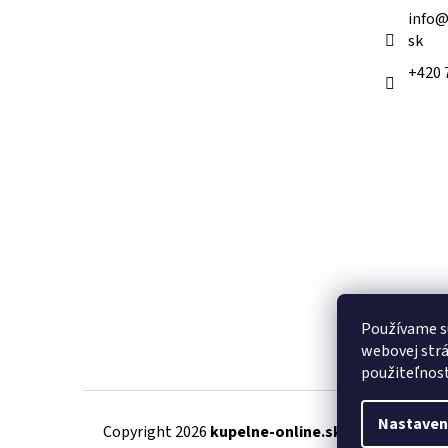
e
info
sk
+420 
Používame s
webovej strá
použiteľnos
Nastaven
Copyright 2026
kupelne-online.sk
. Všetky práva 