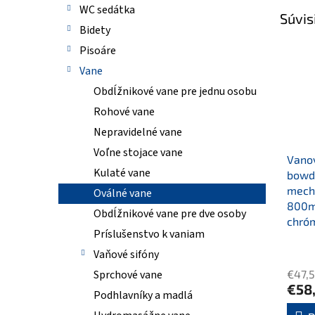
WC sedátka
Súvis
Bidety
Pisoáre
Vane
Obdĺžnikové vane pre jednu osobu
Rohové vane
Nepravidelné vane
Voľne stojace vane
Vanov
Kulaté vane
bowd
mech
Oválné vane
800m
Obdĺžnikové vane pre dve osoby
chró
Príslušenstvo k vaniam
Vaňové sifóny
€47,
Sprchové vane
€58
Podhlavníky a madlá