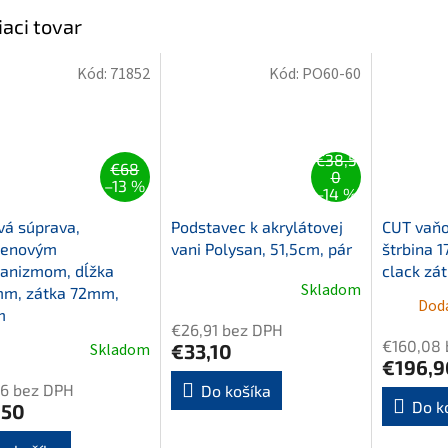
iaci tovar
Kód:
71852
Kód:
PO60-60
€38,5
€68
0
–13 %
–14 %
á súprava,
Podstavec k akrylátovej
CUT vaňo
enovým
vani Polysan, 51,5cm, pár
štrbina 
anizmom, dĺžka
clack zá
Skladom
m, zátka 72mm,
Doda
m
€26,91 bez DPH
€160,08 
Skladom
€33,10
€196,9
56 bez DPH
Do košíka
Do k
,50