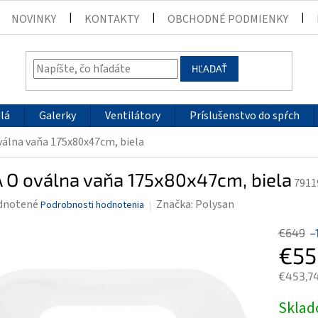
NOVINKY
KONTAKTY
OBCHODNÉ PODMIENKY
HĽADAŤ
lá
Galerky
Ventilátory
Príslušenstvo do spŕch
válna vaňa 175x80x47cm, biela
 O oválna vaňa 175x80x47cm, biela
7911
rné
dnotené
Značka:
Polysan
Podrobnosti hodnotenia
enie
€649
–
tu
€55
€453,7
Jednotk
Skla
čiek.
cena: