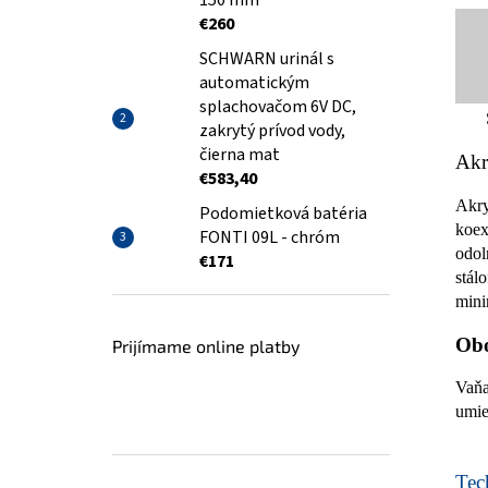
150 mm
€260
SCHWARN urinál s
automatickým
splachovačom 6V DC,
zakrytý prívod vody,
čierna mat
Akr
€583,40
Akry
Podomietková batéria
koex
FONTI 09L - chróm
odol
€171
stál
mini
Obo
Prijímame online platby
Vaňa
umie
Tech