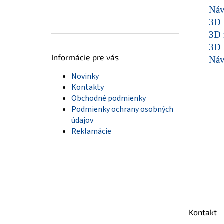
Ná
3D 
3D 
3D 
Informácie pre vás
Ná
Novinky
Kontakty
Obchodné podmienky
Podmienky ochrany osobných
údajov
Reklamácie
Z
á
p
ä
t
Kontakt
i