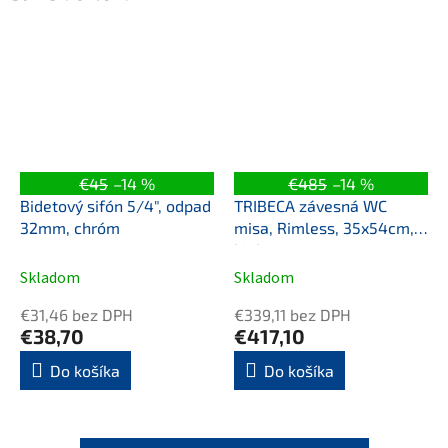
€45
–14 %
€485
–14 %
Bidetový sifón 5/4", odpad
TRIBECA závesná WC
32mm, chróm
misa, Rimless, 35x54cm,
biela
Skladom
Skladom
€31,46 bez DPH
€339,11 bez DPH
€38,70
€417,10
Do košíka
Do košíka