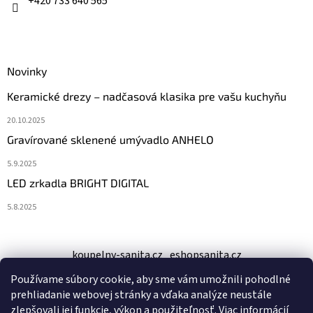
+420 733 640 565
Novinky
Keramické drezy – nadčasová klasika pre vašu kuchyňu
20.10.2025
Gravírované sklenené umývadlo ANHELO
5.9.2025
LED zrkadla BRIGHT DIGITAL
5.8.2025
koupelny-sanita.cz
eshopsanita.cz
Používame súbory cookie, aby sme vám umožnili pohodlné
prehliadanie webovej stránky a vďaka analýze neustále
zlepšovali jej funkcie, výkon a použiteľnosť.
Viac informácií