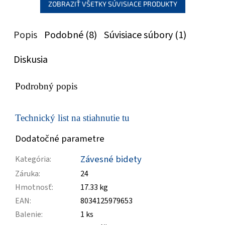
ZOBRAZIŤ VŠETKY SÚVISIACE PRODUKTY
Popis
Podobné (8)
Súvisiace súbory (1)
Diskusia
Podrobný popis
Technický list na stiahnutie tu
Dodatočné parametre
Závesné bidety
Kategória
:
Záruka
:
24
Hmotnosť
:
17.33 kg
EAN
:
8034125979653
Balenie
:
1 ks