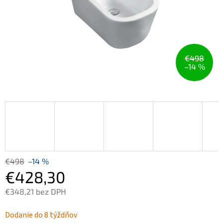
€498
–14 %
€498
–14 %
€428,30
€348,21 bez DPH
Jednotková
Dodanie do 8 týždňov
cena: