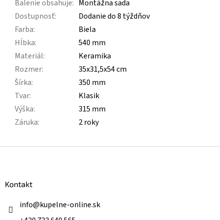
Balenie obsahuje
:
Montážna sada
Dostupnosť
:
Dodanie do 8 týždňov
Farba
:
Biela
Hĺbka
:
540 mm
Materiál
:
Keramika
Rozmer
:
35x31,5x54 cm
Šírka
:
350 mm
Tvar
:
Klasik
Výška
:
315 mm
Záruka
:
2 roky
Z
á
p
ä
Kontakt
t
i
info
@
kupelne-online.sk
e