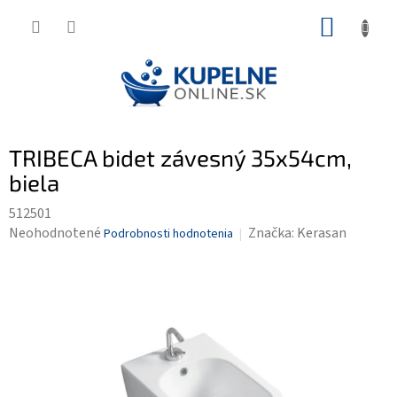
Prejsť
NÁKUP
na
KOŠÍK
obsah
TRIBECA bidet závesný 35x54cm,
biela
512501
Priemerné
Neohodnotené
Značka:
Kerasan
Podrobnosti hodnotenia
hodnotenie
produktu
je
0,0
z
5
hviezdičiek.