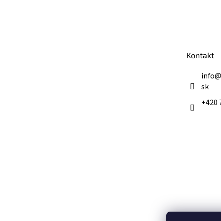
Z
á
p
ä
t
Kontakt
i
e
info
sk
+420 