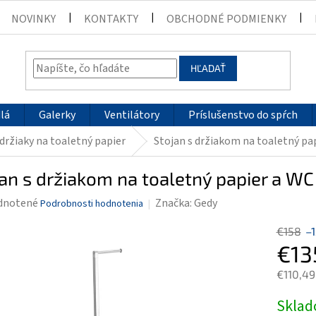
NOVINKY
KONTAKTY
OBCHODNÉ PODMIENKY
HĽADAŤ
lá
Galerky
Ventilátory
Príslušenstvo do spŕch
držiaky na toaletný papier
Stojan s držiakom na toaletný pa
an s držiakom na toaletný papier a WC
rné
dnotené
Značka:
Gedy
Podrobnosti hodnotenia
enie
€158
–
tu
€13
€110,49
Jednotk
Skla
čiek.
cena: