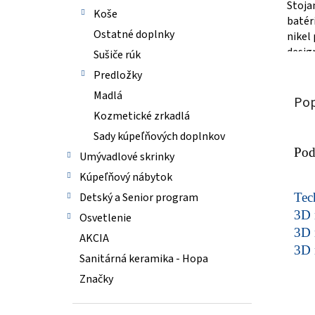
Stoja
Koše
batér
Ostatné doplnky
nikel
desig
Sušiče rúk
ováln
Predložky
je osa
Madlá
Pop
Kozmetické zrkadlá
Sady kúpeľňových doplnkov
Pod
Umývadlové skrinky
Kúpeľňový nábytok
Detský a Senior program
Tech
3D 
Osvetlenie
3D 
AKCIA
3D 
Sanitárná keramika - Hopa
Značky