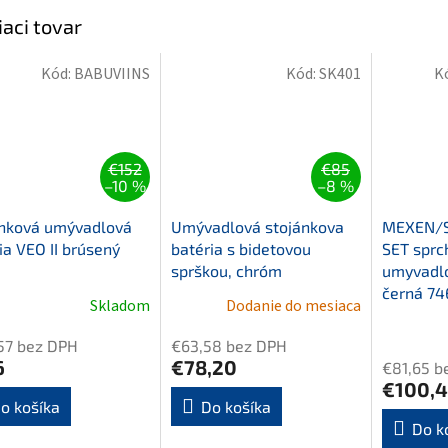
iaci tovar
Kód:
BABUVIINS
Kód:
SK401
K
€152
€85
–10 %
–8 %
anková umývadlová
Umývadlová stojánkova
MEXEN/S
ia VEO II brúsený
batéria s bidetovou
SET sprc
sprškou, chróm
umyvadlo
černá 7
Skladom
Dodanie do mesiaca
57 bez DPH
€63,58 bez DPH
6
€78,20
€81,65 b
€100,4
o košíka
Do košíka
Do k