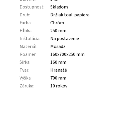
Dostupnosť
:
Skladom
Druh
:
Držiak toal. papiera
Farba
:
Chróm
Hĺbka
:
250 mm
Inštalácia
:
Na postavenie
Materiál
:
Mosadz
Rozmer
:
160x700x250 mm
Šírka
:
160 mm
Tvar
:
Hranaté
Výška
:
700 mm
Záruka
:
10 rokov