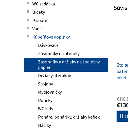
WC sedátka
Súvis
Bidety
Pisoáre
Vane
Kúpeľňové doplnky
Dávkovače
Zásobníky na uteráky
Zásobníky a držiaky na toaletný
Stoj
papier
batér
Držiaky uterákov
nikel
Stojany
Mydlovničky
€110,
Poličky
€13
WC kefy
D
Poháre, poháriky, držiaky kefiek
Háčiky