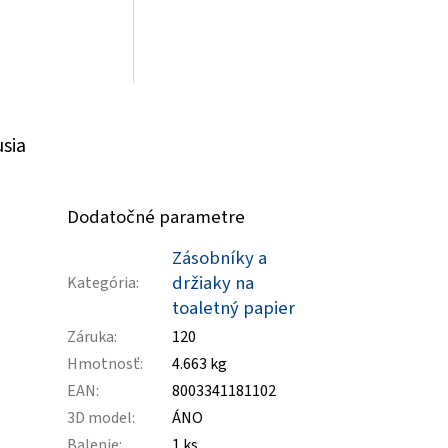
usia
Dodatočné parametre
Zásobníky a
držiaky na
Kategória
:
toaletný papier
Záruka
:
120
Hmotnosť
:
4.663 kg
EAN
:
8003341181102
3D model
:
ÁNO
Balenie
:
1 ks