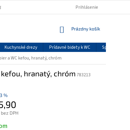
Prihlásenie
PODMIENKY OCHRANY OSOBNÝCH ÚDAJOV
REKLAMÁCIE
NÁKUPNÝ
Prázdny košík
KOŠÍK
Kuchynské drezy
Prídavné bidety k WC
Sprchové pan
pier a WC kefou, hranatý, chróm
 kefou, hranatý, chróm
783213
13 %
5,90
 bez DPH
ová
dom