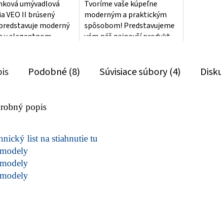
nková umývadlová
Tvoríme vaše kúpeľne
ia VEO II brúsený
moderným a praktickým
 predstavuje moderný
spôsobom! Predstavujeme
n v elegantnom
vám náš najnovší produkt -
om prevedení. Batéria
umývadlovú stojančekovú
dená veľmi...
batériu s bidetovou...
is
Podobné (8)
Súvisiace súbory (4)
Disk
robný popis
nický list na stiahnutie tu
modely
modely
modely