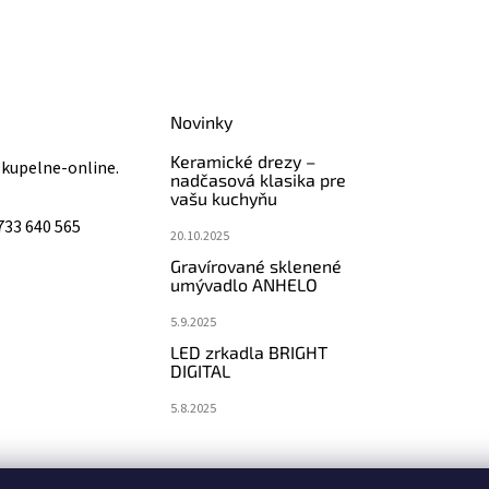
Novinky
Keramické drezy –
@
kupelne-online.
nadčasová klasika pre
vašu kuchyňu
733 640 565
20.10.2025
Gravírované sklenené
umývadlo ANHELO
5.9.2025
LED zrkadla BRIGHT
DIGITAL
5.8.2025
koupelny-sanita.cz
eshopsanita.cz