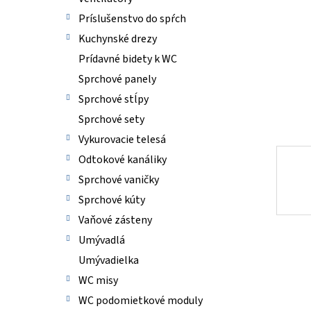
Príslušenstvo do spŕch
Kuchynské drezy
Prídavné bidety k WC
Sprchové panely
Sprchové stĺpy
Sprchové sety
Vykurovacie telesá
Odtokové kanáliky
Sprchové vaničky
Sprchové kúty
Vaňové zásteny
Umývadlá
Umývadielka
WC misy
WC podomietkové moduly