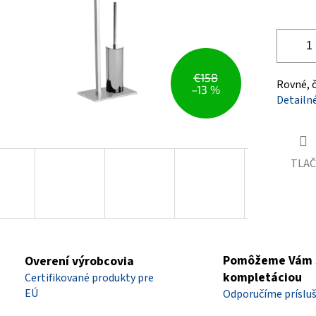
€158
Rovné, č
–13 %
Detailn
TLAČ
Pomôžeme Vám 
Overení výrobcovia
kompletáciou
Certifikované produkty pre
EÚ
Odporučíme príslu