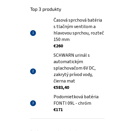
Top 3 produkty
Časová sprchová batéria
s tlačným ventilom a
hlavovou sprchou, rozteč
150 mm
€260
SCHWARN urinál s
automatickým
splachovačom 6V DC,
zakrytý prívod vody,
čierna mat
€583,40
Podomietková batéria
FONTI 09L - chróm
€171