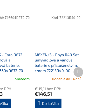
ód:
746604DF72-70
Kód:
72213R40-00
 - Caro DF72
MEXEN/S - Royo R40 Set
hová a
umyvadlové a vanové
vá baterie,
baterie s příslušenstvím,
Ďalší
46604DF72-70
chrom 72213R40-00
produkt
Skladom
Dodanie do 14 dní
ez DPH
€119,11 bez DPH
3
€146,51
ošíka
Do košíka