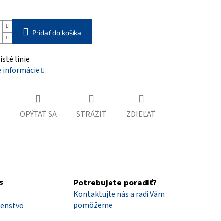
Pridať do košíka
isté línie
é informácie
OPÝTAŤ SA
STRÁŽIŤ
ZDIEĽAŤ
s
Potrebujete poradiť?
Kontaktujte nás a radi Vám
pomôžeme
šenstvo