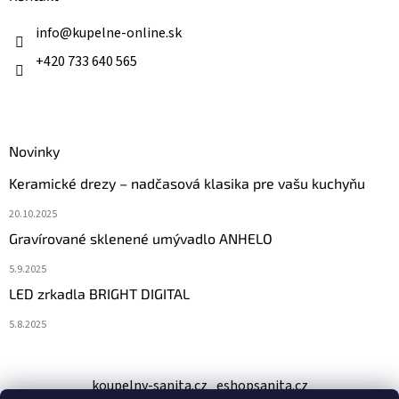
t
i
info
@
kupelne-online.sk
e
+420 733 640 565
Novinky
Keramické drezy – nadčasová klasika pre vašu kuchyňu
20.10.2025
Gravírované sklenené umývadlo ANHELO
5.9.2025
LED zrkadla BRIGHT DIGITAL
5.8.2025
koupelny-sanita.cz
eshopsanita.cz