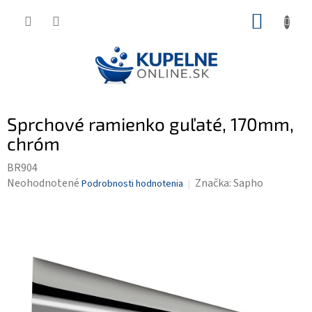
Prejsť
NÁKUP
na
KOŠÍK
obsah
Sprchové ramienko guľaté, 170mm,
chróm
BR904
Priemerné
Neohodnotené
Značka:
Sapho
Podrobnosti hodnotenia
hodnotenie
produktu
je
0,0
z
5
hviezdičiek.