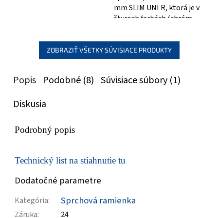
mm SLIM UNI R, ktorá je v
štyroch farbách (chróm,
čierna, grafitová a zlatá) .
Hlavové...
ZOBRAZIŤ VŠETKY SÚVISIACE PRODUKTY
Popis
Podobné (8)
Súvisiace súbory (1)
Diskusia
Podrobný popis
Technický list na stiahnutie tu
Dodatočné parametre
Sprchová ramienka
Kategória
:
Záruka
:
24