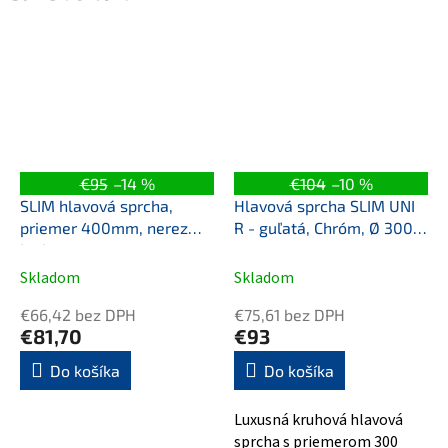
€95
–14 %
€104
–10 %
SLIM hlavová sprcha,
Hlavová sprcha SLIM UNI
priemer 400mm, nerez
R - guľatá, Chróm, Ø 300
lesk
mm
Skladom
Skladom
€66,42 bez DPH
€75,61 bez DPH
€81,70
€93
Do košíka
Do košíka
Luxusná kruhová hlavová
sprcha s priemerom 300