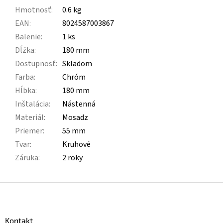
Hmotnosť
:
0.6 kg
EAN
:
8024587003867
Balenie
:
1 ks
Dĺžka
:
180 mm
Dostupnosť
:
Skladom
Farba
:
Chróm
Hĺbka
:
180 mm
Inštalácia
:
Nástenná
Materiál
:
Mosadz
Priemer
:
55 mm
Tvar
:
Kruhové
Záruka
:
2 roky
Z
á
p
ä
Kontakt