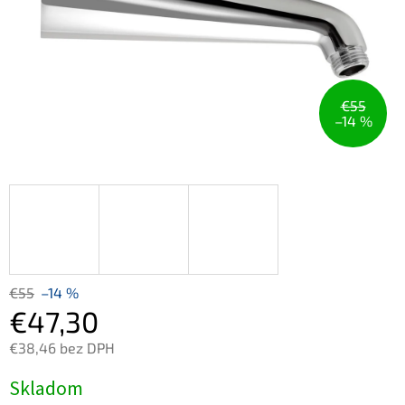
€55
–14 %
€55
–14 %
€47,30
€38,46 bez DPH
Jednotková
Skladom
cena: