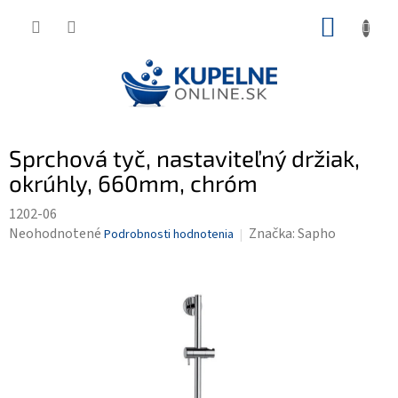
Prejsť
NÁKUP
na
KOŠÍK
obsah
Sprchová tyč, nastaviteľný držiak,
okrúhly, 660mm, chróm
1202-06
Priemerné
Neohodnotené
Značka:
Sapho
Podrobnosti hodnotenia
hodnotenie
produktu
je
0,0
z
5
hviezdičiek.