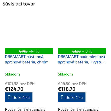
Súvisiaci tovar
€145
–14 %
€138
–13 %
DREAMART nástenná
DREAMART podomietková
sprchová batéria, chróm
sprchová batéria, 1 výstup,
chróm
Skladom
Skladom
€101,38 bez DPH
€96,50 bez DPH
€124,70
€118,70
Do košíka
Do košíka
Roztančená elegancia v
Roztančená elegancia v