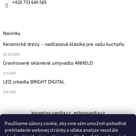
+420 733 640 565
Novinky
Keramické drezy – nadčasová klasika pre vašu kuchyňu
20.10.2025
Gravírované sklenené umývadlo ANHELO
5.9.2025
LED zrkadla BRIGHT DIGITAL
5.8.2025
koupelny-sanita.cz
eshopsanita.cz
Používame súbory cookie, aby sme vám umožnili pohodlné
prehliadanie webovej stránky a vďaka analýze neustále