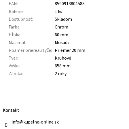
EAN
:
8590913804588
Balenie
:
1 ks
Dostupnosť
:
Skladom
Farba
:
Chróm
Hĺbka
:
60 mm
Materiál
:
Mosadz
Rozmer prierezu tyče
:
Priemer 20 mm
Tvar
:
Kruhové
Výška
:
658 mm
Záruka
:
2 roky
Z
á
p
ä
Kontakt
t
i
info
@
kupelne-online.sk
e