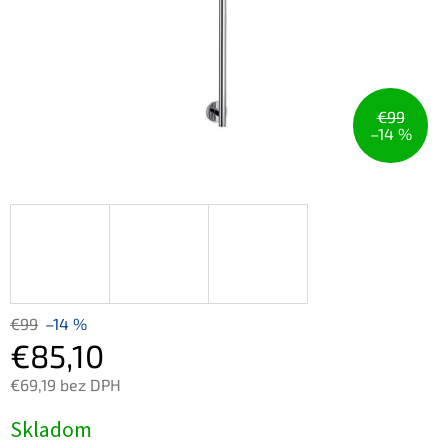
€99
–14 %
€99
–14 %
€85,10
€69,19 bez DPH
Jednotková
Skladom
cena: