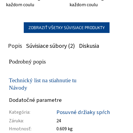
každom coulu
každom coulu
ZOBRAZIŤ VŠETKY SÚVISIACE PRODUKTY
Popis
Súvisiace súbory (2)
Diskusia
Podrobný popis
Technický list na stiahnutie tu
Návody
Dodatočné parametre
Posuvné držiaky spŕch
Kategória
:
Záruka
:
24
Hmotnosť
:
0.609 kg