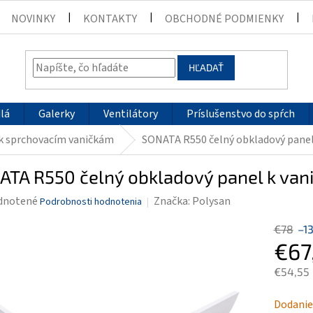
NOVINKY
KONTAKTY
OBCHODNÉ PODMIENKY
HĽADAŤ
lá
Galerky
Ventilátory
Príslušenstvo do spŕch
 k sprchovacím vaničkám
SONATA R550 čelný obkladový panel
ATA R550 čelný obkladový panel k van
rné
dnotené
Značka:
Polysan
Podrobnosti hodnotenia
enie
€78
–1
tu
€67
€54,55
Jednotk
Dodanie
čiek.
cena: