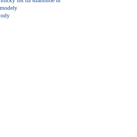
nický list na stiahnutie tu
modely
vody