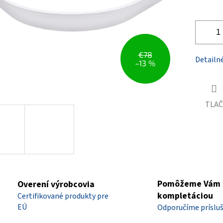
€78
Detailn
–13 %
TLAČ
Pomôžeme Vám 
Overení výrobcovia
kompletáciou
Certifikované produkty pre
EÚ
Odporučíme príslu