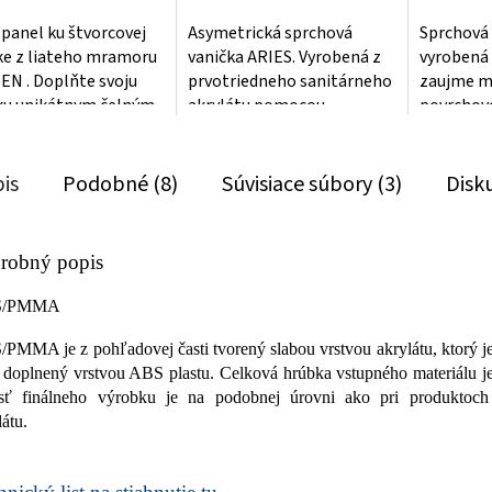
 panel ku štvorcovej
Asymetrická sprchová
Sprchová 
ke z liateho mramoru
vanička ARIES. Vyrobená z
vyrobená 
N . Doplňte svoju
prvotriedneho sanitárneho
zaujme m
ku unikátnym čelným
akrylátu pomocou
povrchov
om a už nemusíte
najmodernejších
jemnou št
.
technológií. Povrchová
imitujúco
úprava...
kameň...
is
Podobné (8)
Súvisiace súbory (3)
Disk
robný popis
S/PMMA
PMMA je z pohľadovej časti tvorený slabou vrstvou akrylátu, ktorý j
i doplnený vrstvou ABS plastu. Celková hrúbka vstupného materiálu 
sť finálneho výrobku je na podobnej úrovni ako pri produkto
látu.