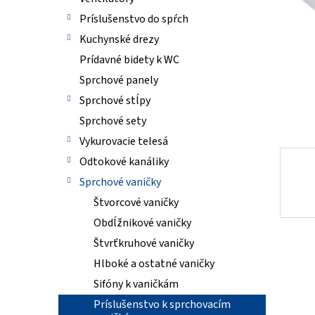
Príslušenstvo do spŕch
Kuchynské drezy
Prídavné bidety k WC
Sprchové panely
Sprchové stĺpy
Sprchové sety
Vykurovacie telesá
Odtokové kanáliky
Sprchové vaničky
Štvorcové vaničky
Obdĺžnikové vaničky
Štvrťkruhové vaničky
Hlboké a ostatné vaničky
Sifóny k vaničkám
Príslušenstvo k sprchovacím