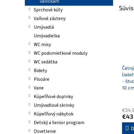
vaničkám
Súvis
Sprchové kúty
Vaňové zásteny
Umývadlá
Umývadielka
WC misy
WC podomietkové moduly
WC sedátka
Čelný
Bidety
liat
Pisoáre
- štv
10 c
Vane
Kúpeľňové doplnky
Umývadlové skrinky
€34,
Kúpeľňový nábytok
€43
Detský a Senior program
D
Osvetlenie