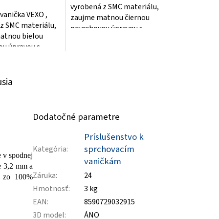
vyrobená z SMC materiálu,
vanička VEXO ,
zaujme matnou čiernou
z SMC materiálu,
povrchovou úpravou s
atnou bielou
jemnou štruktúrou,
ou úpravou s
imitujúcou prírodný
ruktúrou,
kameň...
u prírodný
usia
Dodatočné parametre
Príslušenstvo k
sprchovacím
Kategória
:
e v spodnej
vaničkám
je 3,2 mm a
Záruka
:
24
ch zo 100%
Hmotnosť
:
3 kg
EAN
:
8590729032915
3D model
:
ÁNO