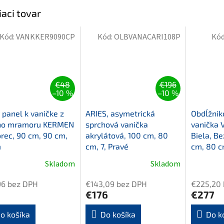
iaci tovar
Kód:
VANKKER9090CP
Kód:
OLBVANACARI108P
Kód
€48
€196
–10 %
–10 %
 panel k vaničke z
ARIES, asymetrická
Obdĺžnik
eho mramoru KERMEN
sprchová vanička
vanička V
orec, 90 cm, 90 cm,
akrylátová, 100 cm, 80
Biela, Be
m
cm, 7, Pravé
cm, 80 
Skladom
Skladom
96 bez DPH
€143,09 bez DPH
€225,20
€176
€277
o košíka
Do košíka
Do k