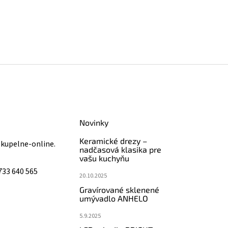
Novinky
Keramické drezy –
@
kupelne-online.
nadčasová klasika pre
vašu kuchyňu
733 640 565
20.10.2025
Gravírované sklenené
umývadlo ANHELO
5.9.2025