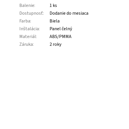
Balenie
:
1 ks
Dostupnosť
:
Dodanie do mesiaca
Farba
:
Biela
Inštalácia
:
Panel čelný
Materiál
:
ABS/PMMA
Záruka
:
2 roky