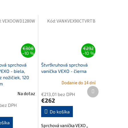
:
VEXOOWD1280W
Kód:
VANKVEX90CTVRTB
€308
€292
–10 %
–10 %
ová sprchová
Štvrťkruhová sprchová
EXO - biela,
vanička VEXO - čierna
z nožičiek, 120
Dodanie do 14 dní
cm
Ďalší
Na dotaz
€213,01 bez DPH
produkt
€262
 bez DPH
Do košíka
ošíka
Sprchová vanička VEXO ,