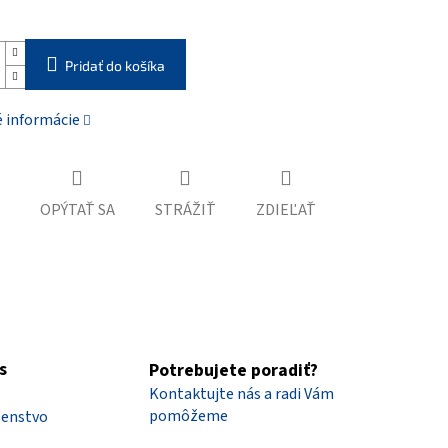
Pridať do košíka
é informácie
OPÝTAŤ SA
STRÁŽIŤ
ZDIEĽAŤ
s
Potrebujete poradiť?
Kontaktujte nás a radi Vám
pomôžeme
šenstvo