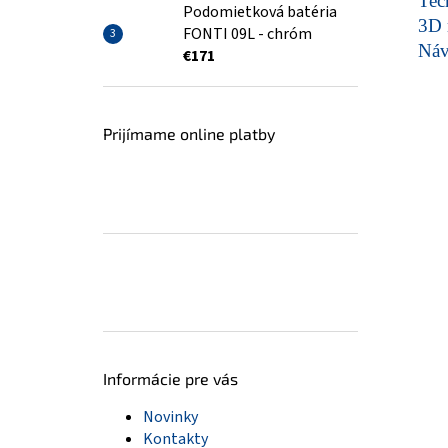
Tech
Podomietková batéria
3D 
FONTI 09L - chróm
Ná
€171
Prijímame online platby
Informácie pre vás
Novinky
Kontakty