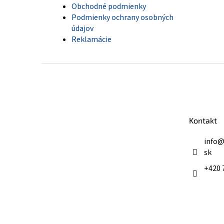
Obchodné podmienky
Podmienky ochrany osobných
údajov
Reklamácie
Z
á
p
ä
t
Kontakt
i
e
info
sk
+420 