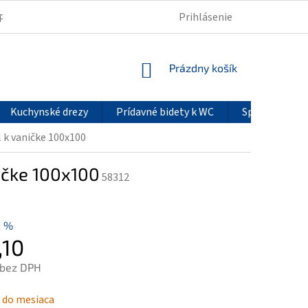
Prihlásenie
PODMIENKY OCHRANY OSOBNÝCH ÚDAJOV
REKLAMÁCIE
NÁKUPNÝ
Prázdny košík
KOŠÍK
Kuchynské drezy
Prídavné bidety k WC
Sprchové pan
 k vaničke 100x100
ičke 100x100
58312
3 %
,10
 bez DPH
ová
 do mesiaca