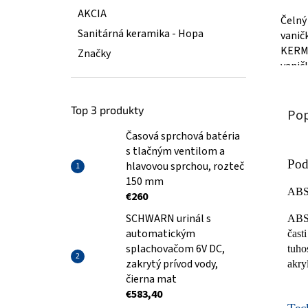
AKCIA
Čelný
Sanitárná keramika - Hopa
vanič
KERME
Značky
vanič
panel
riešiť..
Top 3 produkty
Pop
Časová sprchová batéria
s tlačným ventilom a
Pod
hlavovou sprchou, rozteč
150 mm
AB
€260
SCHWARN urinál s
ABS/
automatickým
čast
splachovačom 6V DC,
tuho
zakrytý prívod vody,
akry
čierna mat
€583,40