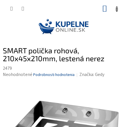
Prejsť
NÁKUP
na
KOŠÍK
obsah
SMART polička rohová,
210x45x210mm, lestená nerez
2479
Priemerné
Neohodnotené
Značka:
Gedy
Podrobnosti hodnotenia
hodnotenie
produktu
je
0,0
z
5
hviezdičiek.