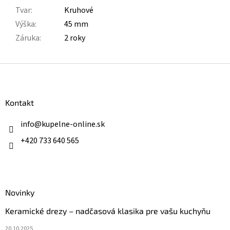
Tvar
:
Kruhové
Výška
:
45 mm
Záruka
:
2 roky
Z
á
p
ä
Kontakt
t
i
info
@
kupelne-online.sk
e
+420 733 640 565
Novinky
Keramické drezy – nadčasová klasika pre vašu kuchyňu
20.10.2025