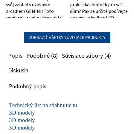
svůj vzhled s úžasným
praktická doplněk pro váš
zrcadlem GEMINI! Toto
dům? Pak se určitě podívejte
moderní zrcadlo vám nabízí
na naše zrkadlo s LED
nejen perfektní odraz, ale
osvětlením a poličkou o
také...
rozměrech...
ZOBRAZIŤ VŠETKY SÚVISIACE PRODUKTY
Popis
Podobné (8)
Súvisiace súbory (4)
Diskusia
Podrobný popis
Technický list na stiahnutie tu
3D modely
3D modely
3D modely