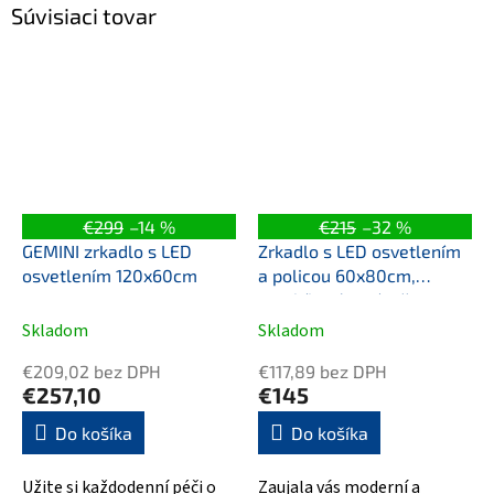
Súvisiaci tovar
€299
–14 %
€215
–32 %
GEMINI zrkadlo s LED
Zrkadlo s LED osvetlením
osvetlením 120x60cm
a policou 60x80cm,
gombíkový vypínač
Skladom
Skladom
€209,02 bez DPH
€117,89 bez DPH
€257,10
€145
Do košíka
Do košíka
Užite si každodenní péči o
Zaujala vás moderní a