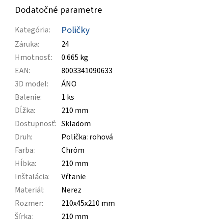
Dodatočné parametre
Poličky
Kategória
:
Záruka
:
24
Hmotnosť
:
0.665 kg
EAN
:
8003341090633
3D model
:
ÁNO
Balenie
:
1 ks
Dĺžka
:
210 mm
Dostupnosť
:
Skladom
Druh
:
Polička: rohová
Farba
:
Chróm
Hĺbka
:
210 mm
Inštalácia
:
Vŕtanie
Materiál
:
Nerez
Rozmer
:
210x45x210 mm
Šírka
:
210 mm