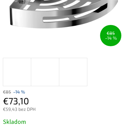
€85
–14 %
€85
–14 %
€73,10
€59,43 bez DPH
Jednotková
Skladom
cena: