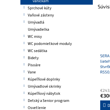
vaničkám
Súvis
Sprchové kúty
Vaňové zásteny
Umývadlá
Umývadielka
WC misy
WC podomietkové moduly
WC sedátka
SERA 
Bidety
liate
Pisoáre
štvrť
R550,
Vane
Kúpeľňové doplnky
Umývadlové skrinky
€243
Kúpeľňový nábytok
€30
Detský a Senior program
D
Osvetlenie