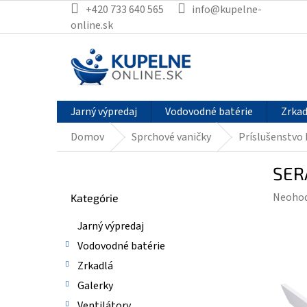
Prejsť
+420 733 640 565
info@kupelne-
na
online.sk
obsah
Jarný výpredaj
Vodovodné batérie
Zrkad
Domov
Sprchové vaničky
Príslušenstvo
B
SER
o
Preskočiť
č
Prieme
Neoho
Kategórie
kategórie
n
hodnot
ý
Jarný výpredaj
produk
p
je
Vodovodné batérie
a
0,0
n
Zrkadlá
z
e
Galerky
5
l
hviezdi
Ventilátory