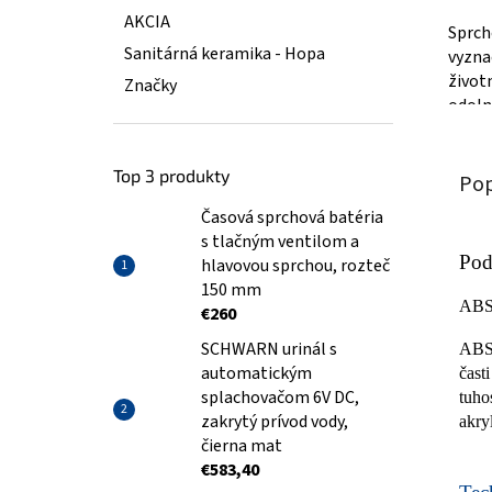
AKCIA
Sprch
Sanitárná keramika - Hopa
vyzna
život
Značky
odoln
Top 3 produkty
Pop
Časová sprchová batéria
s tlačným ventilom a
Pod
hlavovou sprchou, rozteč
150 mm
AB
€260
SCHWARN urinál s
ABS/
automatickým
čast
splachovačom 6V DC,
tuho
zakrytý prívod vody,
akry
čierna mat
€583,40