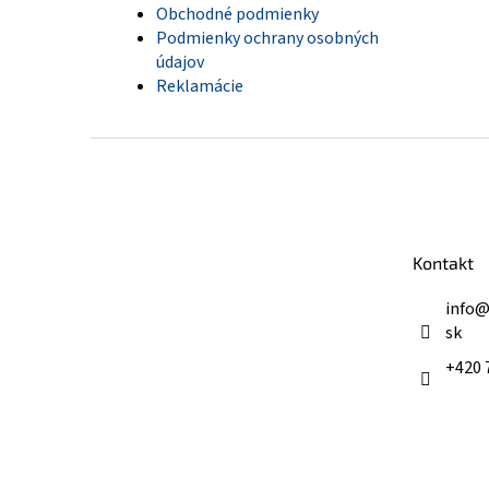
Obchodné podmienky
Podmienky ochrany osobných
údajov
Reklamácie
Z
á
p
ä
t
Kontakt
i
e
info
sk
+420 