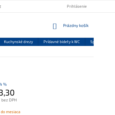
Prihlásenie
PODMIENKY OCHRANY OSOBNÝCH ÚDAJOV
REKLAMÁCIE
NÁKUPNÝ
Prázdny košík
KOŠÍK
Kuchynské drezy
Prídavné bidety k WC
Sprchové pan
14 %
3,30
7 bez DPH
ová
 do mesiaca