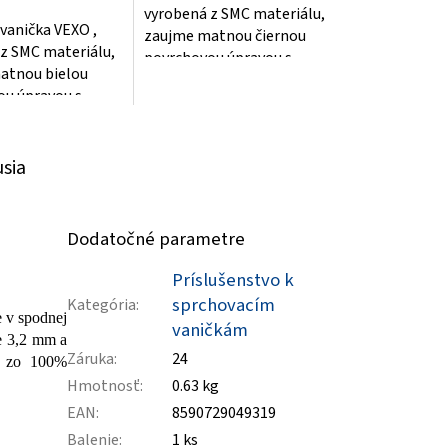
vyrobená z SMC materiálu,
vanička VEXO ,
zaujme matnou čiernou
z SMC materiálu,
povrchovou úpravou s
atnou bielou
jemnou štruktúrou,
ou úpravou s
imitujúcou prírodný
ruktúrou,
kameň...
u prírodný
usia
Dodatočné parametre
Príslušenstvo k
sprchovacím
Kategória
:
e v spodnej
vaničkám
je 3,2 mm a
Záruka
:
24
ch zo 100%
Hmotnosť
:
0.63 kg
EAN
:
8590729049319
Balenie
:
1 ks