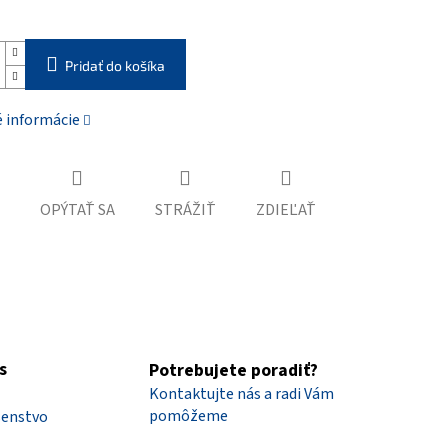
Pridať do košíka
é informácie
OPÝTAŤ SA
STRÁŽIŤ
ZDIEĽAŤ
s
Potrebujete poradiť?
Kontaktujte nás a radi Vám
pomôžeme
šenstvo