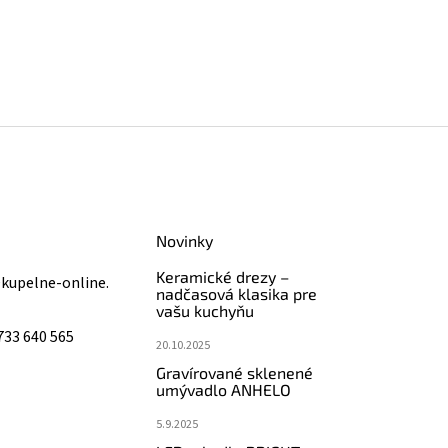
Novinky
Keramické drezy –
@
kupelne-online.
nadčasová klasika pre
vašu kuchyňu
733 640 565
20.10.2025
Gravírované sklenené
umývadlo ANHELO
5.9.2025