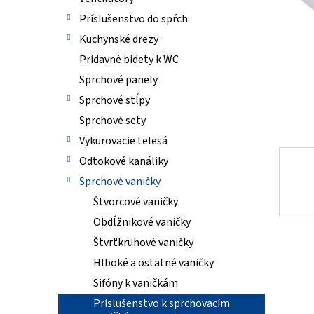
Príslušenstvo do spŕch
Kuchynské drezy
Prídavné bidety k WC
Sprchové panely
Sprchové stĺpy
Sprchové sety
Vykurovacie telesá
Odtokové kanáliky
Sprchové vaničky
Štvorcové vaničky
Obdĺžnikové vaničky
Štvrťkruhové vaničky
Hlboké a ostatné vaničky
Sifóny k vaničkám
Príslušenstvo k sprchovacím