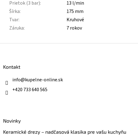
Prietok (3 bar)
:
13 l/min
Šírka
:
175 mm
Tvar
:
Kruhové
Záruka
:
7 rokov
Z
á
p
ä
Kontakt
t
i
info
@
kupelne-online.sk
e
+420 733 640 565
Novinky
Keramické drezy – nadčasová klasika pre vašu kuchyňu