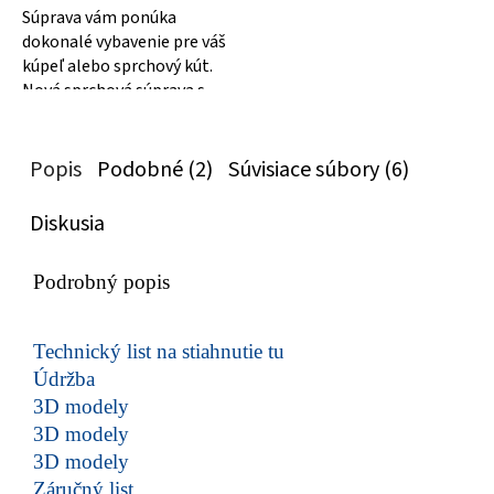
Súprava vám ponúka
dokonalé vybavenie pre váš
kúpeľ alebo sprchový kút.
Nová sprchová súprava s
mydleničkou, posuvným
držiakom a...
Popis
Podobné (2)
Súvisiace súbory (6)
Diskusia
Podrobný popis
Technický list na stiahnutie tu
Údržba
3D modely
3D modely
3D modely
Záručný list