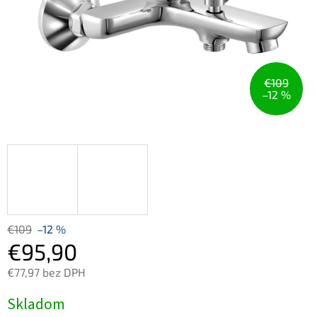
€109
–12 %
€109
–12 %
€95,90
€77,97 bez DPH
Jednotková
Skladom
cena: