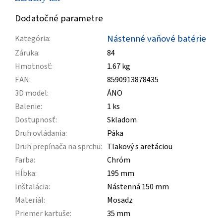
Dodatočné parametre
Nástenné vaňové batérie
Kategória
:
Záruka
:
84
Hmotnosť
:
1.67 kg
EAN
:
8590913878435
3D model
:
ÁNO
Balenie
:
1 ks
Dostupnosť
:
Skladom
Druh ovládania
:
Páka
Druh prepínača na sprchu
:
Tlakový s aretáciou
Farba
:
Chróm
Hĺbka
:
195 mm
Inštalácia
:
Nástenná 150 mm
Materiál
:
Mosadz
Priemer kartuše
:
35 mm