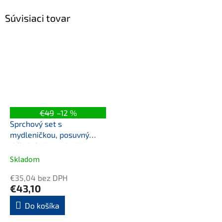
Súvisiaci tovar
€49
–12 %
Sprchový set s
mydleničkou, posuvný
držiak 645mm, hadica
1500mm, chróm
Skladom
€35,04 bez DPH
€43,10
Do košíka