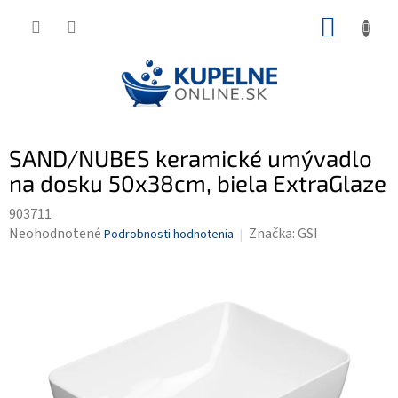
Prejsť
NÁKUP
na
KOŠÍK
obsah
SAND/NUBES keramické umývadlo
na dosku 50x38cm, biela ExtraGlaze
903711
Priemerné
Neohodnotené
Značka:
GSI
Podrobnosti hodnotenia
hodnotenie
produktu
je
0,0
z
5
hviezdičiek.