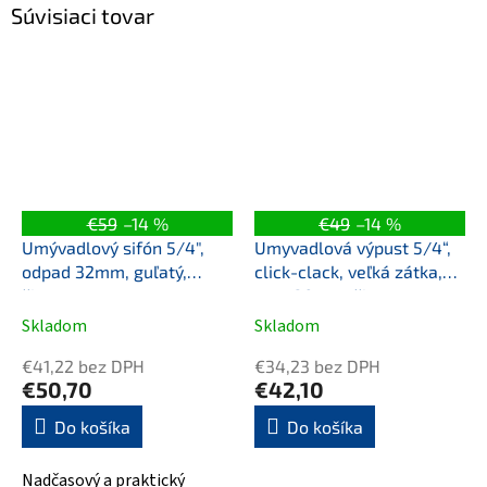
Súvisiaci tovar
€59
–14 %
€49
–14 %
Umývadlový sifón 5/4",
Umyvadlová výpust 5/4“,
odpad 32mm, guľatý,
click-clack, veľká zátka,
čierna mat
max 80mm, čierna mat
Skladom
Skladom
€41,22 bez DPH
€34,23 bez DPH
€50,70
€42,10
Do košíka
Do košíka
Nadčasový a praktický