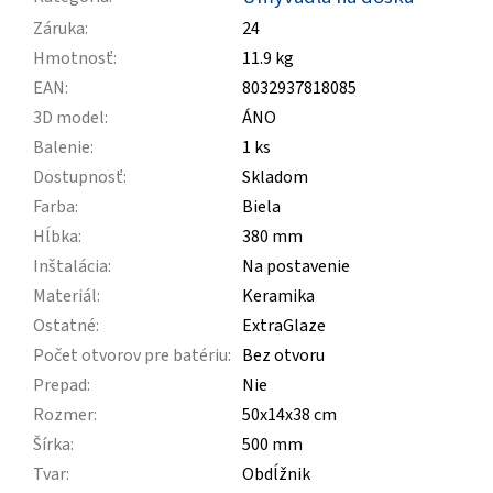
Záruka
:
24
Hmotnosť
:
11.9 kg
EAN
:
8032937818085
3D model
:
ÁNO
Balenie
:
1 ks
Dostupnosť
:
Skladom
Farba
:
Biela
Hĺbka
:
380 mm
Inštalácia
:
Na postavenie
Materiál
:
Keramika
Ostatné
:
ExtraGlaze
Počet otvorov pre batériu
:
Bez otvoru
Prepad
:
Nie
Rozmer
:
50x14x38 cm
Šírka
:
500 mm
Tvar
:
Obdĺžnik