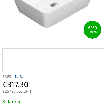
€369
–14 %
€369
–14 %
€317,30
€257,97 bez DPH
Jednotková
Skladom
cena: