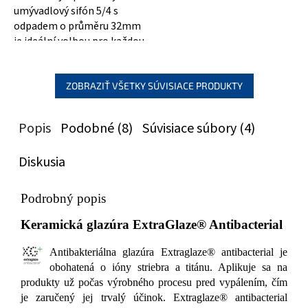
umývadlový sifón 5/4 s
odpadem o průměru 32mm
je ideální volbou pro každou
moderní koupelnu. Jeho
guľatý tvar a...
ZOBRAZIŤ VŠETKY SÚVISIACE PRODUKTY
Popis
Podobné (8)
Súvisiace súbory (4)
Diskusia
Podrobný popis
Keramická glazúra ExtraGlaze® Antibacterial
Antibakteriálna glazúra Extraglaze® antibacterial je
obohatená o ióny striebra a titánu. Aplikuje sa na
produkty už počas výrobného procesu pred vypálením, čím
je zaručený jej trvalý účinok. Extraglaze® antibacterial