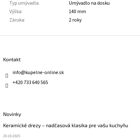
Typ umývadla
:
Umývadlo na dosku
Výška
:
140 mm
Záruka
:
2 roky
Z
á
p
ä
Kontakt
t
i
info
@
kupelne-online.sk
e
+420 733 640 565
Novinky
Keramické drezy – nadčasová klasika pre vašu kuchyňu
20.10.2025