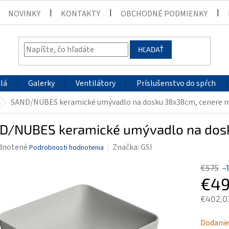
NOVINKY
KONTAKTY
OBCHODNÉ PODMIENKY
HĽADAŤ
lá
Galerky
Ventilátory
Príslušenstvo do spŕch
SAND/NUBES keramické umývadlo na dosku 38x38cm, cenere 
D/NUBES keramické umývadlo na dos
rné
dnotené
Značka:
GSI
Podrobnosti hodnotenia
enie
€575
–
tu
€49
€402,0
Jednotk
Dodanie
čiek.
cena: