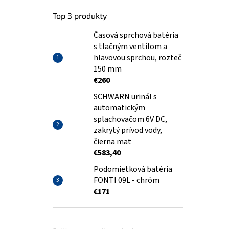
Top 3 produkty
Časová sprchová batéria
s tlačným ventilom a
hlavovou sprchou, rozteč
150 mm
€260
SCHWARN urinál s
automatickým
splachovačom 6V DC,
zakrytý prívod vody,
čierna mat
€583,40
Podomietková batéria
FONTI 09L - chróm
€171