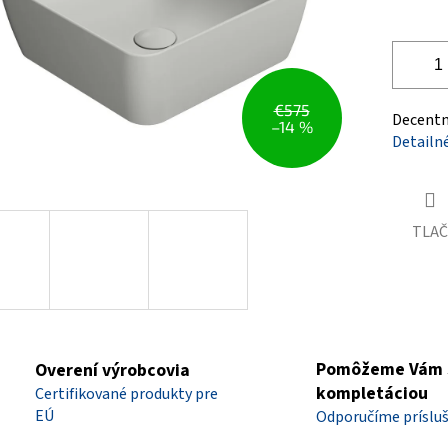
€575
Decentne
–14 %
Detailn
TLAČ
Pomôžeme Vám 
Overení výrobcovia
kompletáciou
Certifikované produkty pre
EÚ
Odporučíme príslu