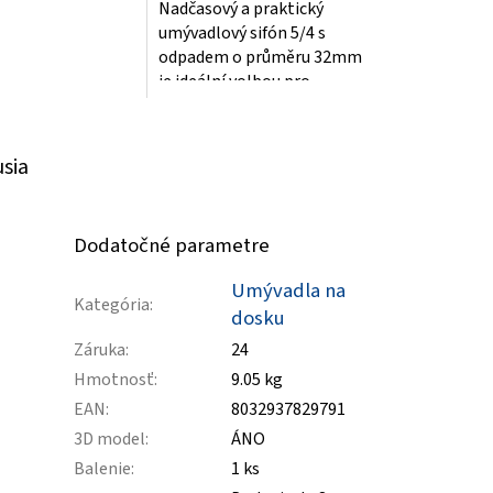
Nadčasový a praktický
umývadlový sifón 5/4 s
odpadem o průměru 32mm
je ideální volbou pro
každou moderní koupelnu.
Jeho guľatý tvar a...
usia
Dodatočné parametre
Umývadla na
Kategória
:
dosku
Záruka
:
24
Hmotnosť
:
9.05 kg
EAN
:
8032937829791
3D model
:
ÁNO
Balenie
:
1 ks