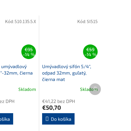
Kód:
510.135.5.X
Kód:
SI515
€95
€59
–14 %
–14 %
 umývadlový
Umývadlový sifón 5/4",
4"-32mm, čierna
odpad 32mm, guľatý,
čierna mat
Ďalší
Skladom
Skladom
produkt
ez DPH
€41,22 bez DPH
€50,70
ošíka
Do košíka