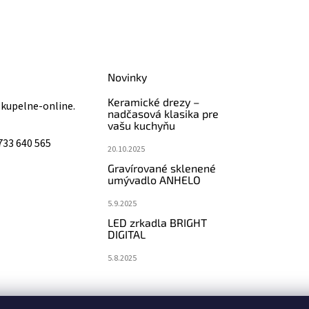
Novinky
Keramické drezy –
@
kupelne-online.
nadčasová klasika pre
vašu kuchyňu
733 640 565
20.10.2025
Gravírované sklenené
umývadlo ANHELO
5.9.2025
LED zrkadla BRIGHT
DIGITAL
5.8.2025
koupelny-sanita.cz
eshopsanita.cz