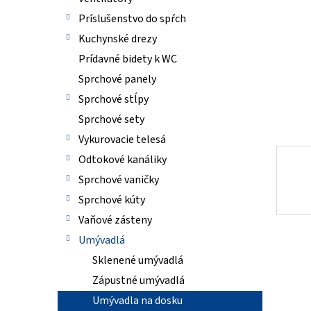
Príslušenstvo do spŕch
Kuchynské drezy
Prídavné bidety k WC
Sprchové panely
Sprchové stĺpy
Sprchové sety
Vykurovacie telesá
Odtokové kanáliky
Sprchové vaničky
Sprchové kúty
Vaňové zásteny
Umývadlá
Sklenené umývadlá
Zápustné umývadlá
Umývadla na dosku