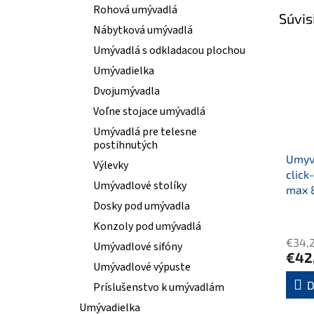
Rohová umývadlá
Súvis
Nábytková umývadlá
Umývadlá s odkladacou plochou
Umývadielka
Dvojumývadla
Voľne stojace umývadlá
Umývadlá pre telesne
postihnutých
Umyva
Výlevky
click
Umývadlové stolíky
max 
Dosky pod umývadla
Konzoly pod umývadlá
€34,
Umývadlové sifóny
€42
Umývadlové výpuste
D
Príslušenstvo k umývadlám
Umývadielka