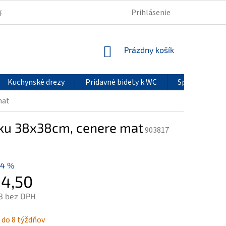
Prihlásenie
PODMIENKY OCHRANY OSOBNÝCH ÚDAJOV
REKLAMÁCIE
NÁKUPNÝ
Prázdny košík
KOŠÍK
Kuchynské drezy
Prídavné bidety k WC
Sprchové pan
mat
ku 38x38cm, cenere mat
903817
14 %
4,50
3 bez DPH
ová
 do 8 týždňov