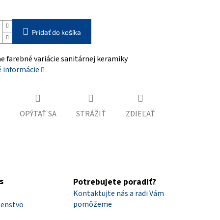
Pridať do košíka
 farebné variácie sanitárnej keramiky
é informácie
OPÝTAŤ SA
STRÁŽIŤ
ZDIEĽAŤ
s
Potrebujete poradiť?
Kontaktujte nás a radi Vám
pomôžeme
šenstvo