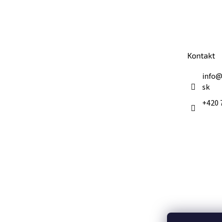
Z
á
p
ä
t
Kontakt
i
e
info
sk
+420 