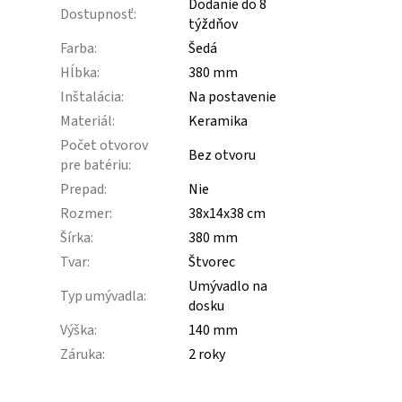
Dodanie do 8
Dostupnosť
:
týždňov
Farba
:
Šedá
Hĺbka
:
380 mm
Inštalácia
:
Na postavenie
Materiál
:
Keramika
Počet otvorov
Bez otvoru
pre batériu
:
Prepad
:
Nie
Rozmer
:
38x14x38 cm
Šírka
:
380 mm
Tvar
:
Štvorec
Umývadlo na
Typ umývadla
:
dosku
Výška
:
140 mm
Záruka
:
2 roky