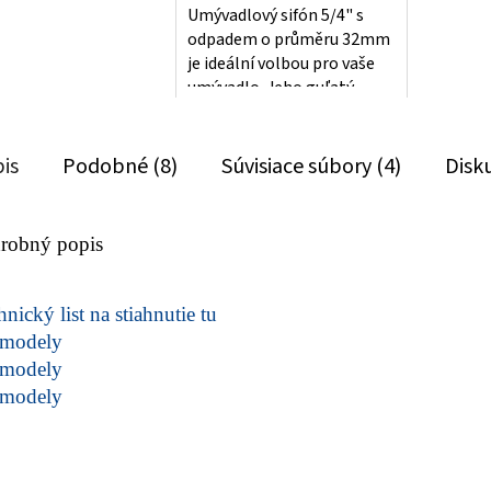
Umývadlový sifón 5/4" s
hviezdičiek.
odpadem o průměru 32mm
je ideální volbou pro vaše
umývadlo. Jeho guľatý
chrómovaný design dodá
vaší koupelně...
is
Podobné (8)
Súvisiace súbory (4)
Disk
robný popis
nický list na stiahnutie tu
modely
modely
modely