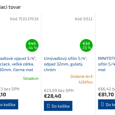
iaci tovar
Kód:
7533.370.5X
Kód:
SI511
€49
€33
–14 %
–13 %
dlová výpust 5/4“,
Umývadlový sifón 5/4",
MINITOTI
-clack, veľká zátka,
odpad 32mm, guľatý,
sifón 5/
80mm, čierna mat
chróm
mat
Dodanie do 6
Skladom
Priemerné
týždňov
hodnotenie
23 bez DPH
€66,42 b
€23,09 bez DPH
produktu
,10
€81,70
€28,40
je
5,0
o košíka
Do k
Do košíka
z
5