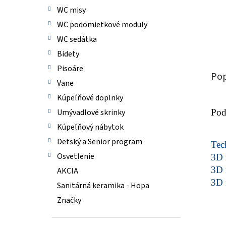
WC misy
WC podomietkové moduly
WC sedátka
Bidety
Pisoáre
Pop
Vane
Kúpeľňové doplnky
Umývadlové skrinky
Pod
Kúpeľňový nábytok
Detský a Senior program
Tech
Osvetlenie
3D 
3D 
AKCIA
3D 
Sanitárná keramika - Hopa
Značky