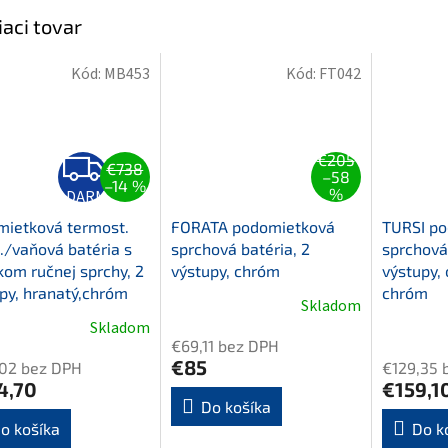
iaci tovar
Kód:
MB453
Kód:
FT042
Z
€205
€738
A
–58
–14 %
D
%
ZADARMO
A
R
mietková termost.
FORATA podomietková
TURSI p
M
./vaňová batéria s
sprchová batéria, 2
sprchová 
O
kom ručnej sprchy, 2
výstupy, chróm
výstupy, 
py, hranatý,chróm
chróm
Skladom
Skladom
€69,11 bez DPH
€85
,02 bez DPH
€129,35 
4,70
€159,1
Do košíka
o košíka
Do k