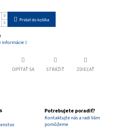
Pridať do košíka
e
é informácie
OPÝTAŤ SA
STRÁŽIŤ
ZDIEĽAŤ
s
Potrebujete poradiť?
Kontaktujte nás a radi Vám
pomôžeme
šenstvo