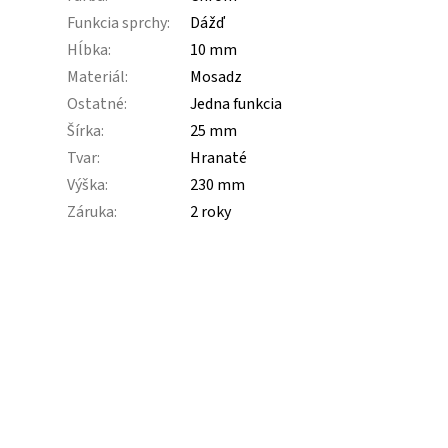
Funkcia sprchy
:
Dážď
Hĺbka
:
10 mm
Materiál
:
Mosadz
Ostatné
:
Jedna funkcia
Šírka
:
25 mm
Tvar
:
Hranaté
Výška
:
230 mm
Záruka
:
2 roky