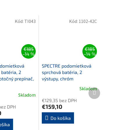
Kód:
TI043
Kód:
1102-42C
€185
€185
–14 %
–14 %
odomietková
SPECTRE podomietková
batéria, 2
sprchová batéria, 2
otočný prepínač,
výstupy, chróm
Skladom
Ďalší
Skladom
produkt
€129,35 bez DPH
€159,10
bez DPH
0
Do košíka
ošíka