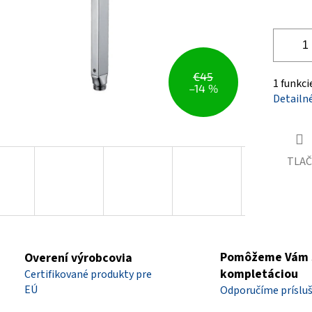
€45
1 funkci
–14 %
Detailn
TLAČ
Pomôžeme Vám 
Overení výrobcovia
kompletáciou
Certifikované produkty pre
EÚ
Odporučíme príslu