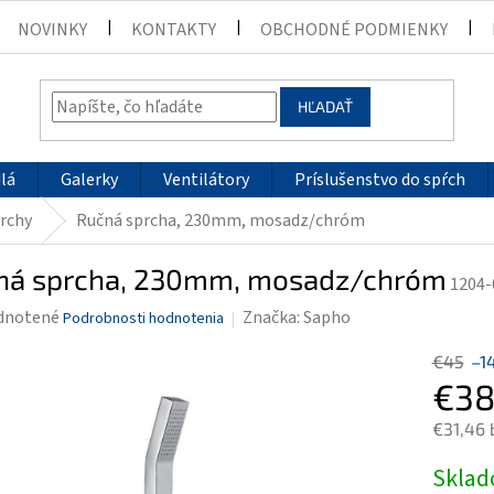
NOVINKY
KONTAKTY
OBCHODNÉ PODMIENKY
HĽADAŤ
lá
Galerky
Ventilátory
Príslušenstvo do spŕch
rchy
Ručná sprcha, 230mm, mosadz/chróm
ná sprcha, 230mm, mosadz/chróm
1204-
rné
dnotené
Značka:
Sapho
Podrobnosti hodnotenia
enie
€45
–1
tu
€38
€31,46 
Jednotk
Skla
čiek.
cena: