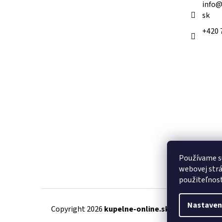
info
sk
+420 
Používame s
webovej strá
použiteľnos
Nastaven
Copyright 2026
kupelne-online.sk
. Všetky práva 