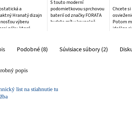
S touto moderní
statická a
podomietkovou sprchovou
Chcete si
ktný Hranatý dizajn
baterií od značky FORATA
osvieženi
nosťou výberu
budete mít v koupelně
Potom má
acej páky, ktorá
skutečný kousek designu. Je
ideálne r
 zmení vzhľad
vyrobena z kvalitního...
podomiet
ne
batéria s 2
is
Podobné (8)
Súvisiace súbory (2)
Disk
robný popis
nický list na stiahnutie tu
žba