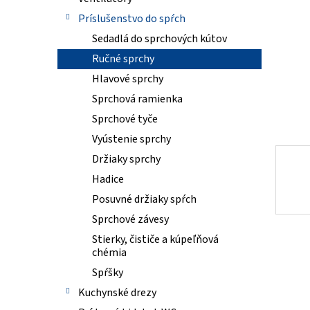
Príslušenstvo do spŕch
Sedadlá do sprchových kútov
Ručné sprchy
Hlavové sprchy
Sprchová ramienka
Sprchové tyče
Vyústenie sprchy
Držiaky sprchy
Hadice
Posuvné držiaky spŕch
Sprchové závesy
Stierky, čističe a kúpeľňová
chémia
Spŕšky
Kuchynské drezy