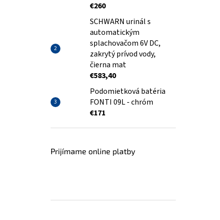
€260
SCHWARN urinál s
automatickým
splachovačom 6V DC,
zakrytý prívod vody,
čierna mat
€583,40
Podomietková batéria
FONTI 09L - chróm
€171
Prijímame online platby