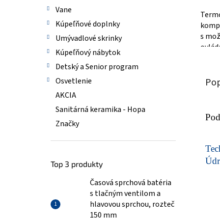
Vane
Termo
Kúpeľňové doplnky
kompa
s mož
Umývadlové skrinky
ovlád
Kúpeľňový nábytok
razom
Detský a Senior program
kúpeľ
Pop
Osvetlenie
AKCIA
Sanitárná keramika - Hopa
Pod
Značky
Tech
Údr
Top 3 produkty
Časová sprchová batéria
s tlačným ventilom a
hlavovou sprchou, rozteč
150 mm