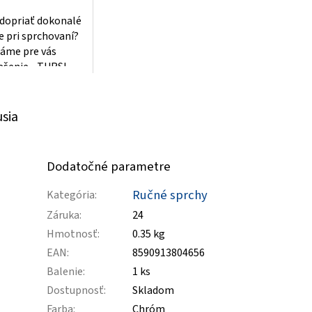
 dopriať dokonalé
e pri sprchovaní?
me pre vás
iešenie - TURSI
ková sprchová
...
usia
Dodatočné parametre
Ručné sprchy
Kategória
:
Záruka
:
24
Hmotnosť
:
0.35 kg
EAN
:
8590913804656
Balenie
:
1 ks
Dostupnosť
:
Skladom
Farba
:
Chróm