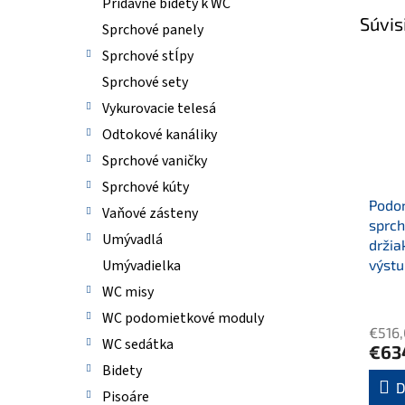
Prídavné bidety k WC
Súvis
Sprchové panely
Sprchové stĺpy
Sprchové sety
Vykurovacie telesá
Odtokové kanáliky
Sprchové vaničky
Sprchové kúty
Podo
Vaňové zásteny
sprch
Umývadlá
držia
výstu
Umývadielka
WC misy
WC podomietkové moduly
€516
WC sedátka
€63
Bidety
D
Pisoáre