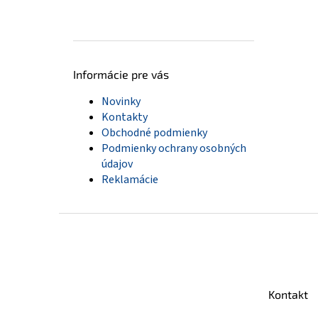
Informácie pre vás
Novinky
Kontakty
Obchodné podmienky
Podmienky ochrany osobných
údajov
Reklamácie
Z
á
p
ä
t
Kontakt
i
e