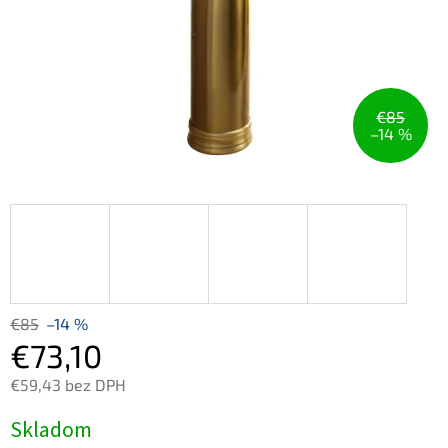
€85
–14 %
€85
–14 %
€73,10
€59,43 bez DPH
Jednotková
Skladom
cena: