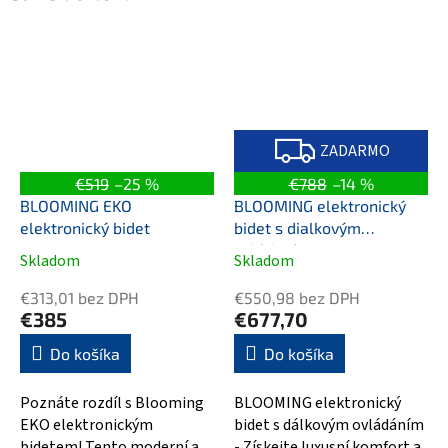
Z
A
ZADARMO
D
A
€519
–25 %
€788
–14 %
R
M
BLOOMING EKO
BLOOMING elektronický
O
elektronický bidet
bidet s dialkovým
ovládaním
Skladom
Skladom
Priemerné
Priemerné
hodnotenie
hodnotenie
€313,01 bez DPH
€550,98 bez DPH
produktu
produktu
€385
€677,70
je
je
4,0
5,0
Do košíka
Do košíka
z
z
5
5
Poznáte rozdíl s Blooming
BLOOMING elektronický
hviezdičiek.
hviezdičiek.
EKO elektronickým
bidet s dálkovým ovládáním
bidetem! Tento moderní a
- Získejte luxusní komfort a