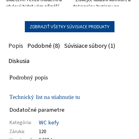
stylový bidet vám přináší
dokonalou hygienu na
maximální komfort při vaší
dosah. S precizním čištěním
hygieně. Díky...
a...
ZOBRAZIŤ VŠETKY SÚVISIACE PRODUKTY
Popis
Podobné (8)
Súvisiace súbory (1)
Diskusia
Podrobný popis
Technický list na stiahnutie tu
Dodatočné parametre
WC kefy
Kategória
:
Záruka
:
120