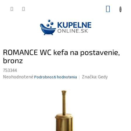
Prejsť
NÁKUP
na
KOŠÍK
obsah
ROMANCE WC kefa na postavenie,
bronz
753344
Priemerné
Neohodnotené
Značka:
Gedy
Podrobnosti hodnotenia
hodnotenie
produktu
je
0,0
z
5
hviezdičiek.