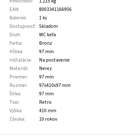
Hmotnosť
:
1.215 kg
EAN
:
8003341166956
Balenie
:
1 ks
Dostupnosť
:
Skladom
Druh
:
WC kefa
Farba
:
Bronz
Hĺbka
:
97 mm
Inštalácia
:
Na postavenie
Materiál
:
Nerez
Priemer
:
97 mm
Rozmer
:
97x410x97 mm
Šírka
:
97 mm
Tvar
:
Retro
Výška
:
410 mm
Záruka
:
10 rokov
Z