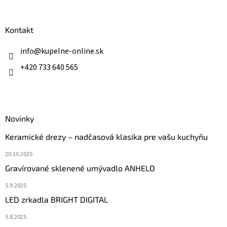
á
p
ä
Kontakt
t
i
info
@
kupelne-online.sk
e
+420 733 640 565
Novinky
Keramické drezy – nadčasová klasika pre vašu kuchyňu
20.10.2025
Gravírované sklenené umývadlo ANHELO
5.9.2025
LED zrkadla BRIGHT DIGITAL
5.8.2025