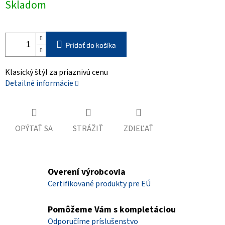
Skladom
cena:
Pridať do košíka
Klasický štýl za priaznivú cenu
Detailné informácie
OPÝTAŤ SA
STRÁŽIŤ
ZDIEĽAŤ
Overení výrobcovia
Certifikované produkty pre EÚ
Pomôžeme Vám s kompletáciou
Odporučíme príslušenstvo