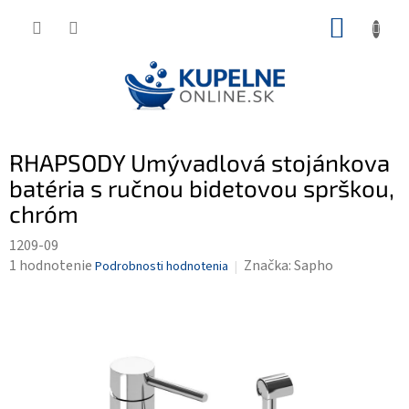
Prejsť
NÁKUP
na
KOŠÍK
obsah
RHAPSODY Umývadlová stojánkova
batéria s ručnou bidetovou sprškou,
chróm
1209-09
Priemerné
1 hodnotenie
Značka:
Sapho
Podrobnosti hodnotenia
hodnotenie
produktu
je
5,0
z
5
hviezdičiek.