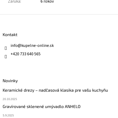
Záruka
:
6 rokov
Z
á
p
ä
Kontakt
t
i
info
@
kupelne-online.sk
e
+420 733 640 565
Novinky
Keramické drezy – nadčasová klasika pre vašu kuchyňu
20.10.2025
Gravírované sklenené umývadlo ANHELO
5.9.2025