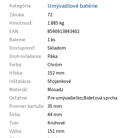
Umývadlové batérie
Kategória
:
Záruka
:
72
Hmotnosť
:
1.885 kg
EAN
:
8590913843402
Balenie
:
1 ks
Dostupnosť
:
Skladom
Druh ovládania
:
Páka
Farba
:
Chróm
Hĺbka
:
152 mm
Inštalácia
:
Stojankové
Materiál
:
Mosadz
Ostatné
:
Pre umývadielko;Bidetová sprcha
Priemer kartuše
:
35 mm
Šírka
:
44 mm
Tvar
:
Kruhové
Výška
:
151 mm