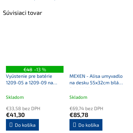
Súvisiaci tovar
€48
–13 %
Vyústenie pre batérie
MEXEN - Alisa umyvadlo
1209-05 a 1209-09 na
na desku 55x32cm bílá
umiestnenie na bok
21745500
skrinky, chróm
Skladom
Skladom
€33,58 bez DPH
€69,74 bez DPH
€41,30
€85,78
Do košíka
Do košíka