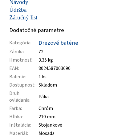
Návody
Údržba
Záručný list
Dodatočné parametre
Drezové batérie
Kategória
:
Záruka
:
72
Hmotnosť
:
3.35 kg
EAN
:
8024587003690
Balenie
:
1 ks
Dostupnosť
:
Skladom
Druh
Páka
ovládania
:
Farba
:
Chróm
Hĺbka
:
210 mm
Inštalácia
:
Stojankové
Materiál
:
Mosadz