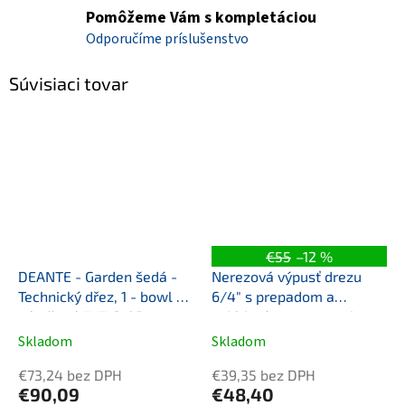
Pomôžeme Vám s kompletáciou
Odporučíme príslušenstvo
Súvisiaci tovar
€55
–12 %
DEANTE - Garden šedá -
Nerezová výpusť drezu
Technický dřez, 1 - bowl -
6/4" s prepadom a
nástěnný ZYT_310B
ovládaním, gun metal
Skladom
Skladom
€73,24 bez DPH
€39,35 bez DPH
€90,09
€48,40