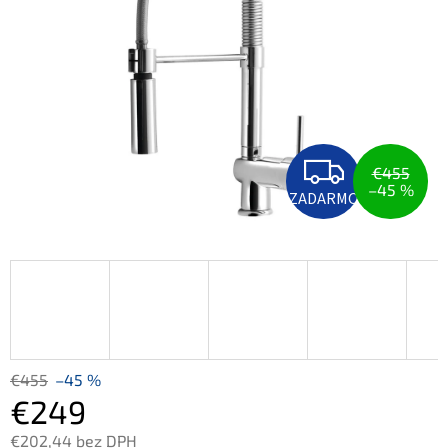
5
hviezdičiek.
Z
A
€455
D
–45 %
ZADARMO
A
R
M
O
€455
–45 %
€249
€202,44 bez DPH