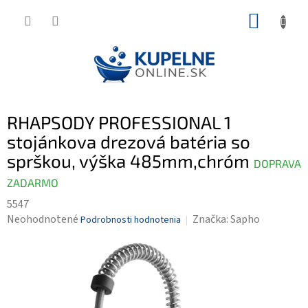
Prejsť
NÁKUP
na
KOŠÍK
obsah
RHAPSODY PROFESSIONAL 1
stojánkova drezová batéria so
sprškou, výška 485mm,chróm
DOPRAVA
ZADARMO
5547
Priemerné
Neohodnotené
Značka:
Sapho
Podrobnosti hodnotenia
hodnotenie
produktu
je
0,0
z