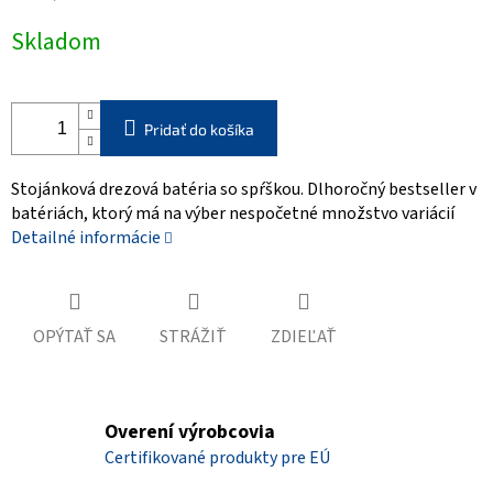
Jednotková
Skladom
cena:
Pridať do košíka
Stojánková drezová batéria so spŕškou. Dlhoročný bestseller v
batériách, ktorý má na výber nespočetné množstvo variácií
Detailné informácie
OPÝTAŤ SA
STRÁŽIŤ
ZDIEĽAŤ
Overení výrobcovia
Certifikované produkty pre EÚ