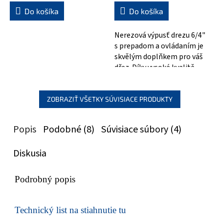
Do košíka
Do košíka
Nerezová výpusť drezu 6/4"
s prepadom a ovládaním je
skvělým doplňkem pro váš
dřez. Díky vysoké kvalitě
nerezové oceli, ze které je...
ZOBRAZIŤ VŠETKY SÚVISIACE PRODUKTY
Popis
Podobné (8)
Súvisiace súbory (4)
Diskusia
Podrobný popis
Technický list na stiahnutie tu