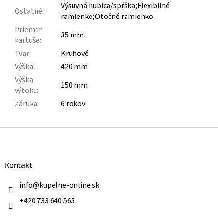
Výsuvná hubica/spŕška;Flexibilné
Ostatné
:
ramienko;Otočné ramienko
Priemer
35 mm
kartuše
:
Tvar
:
Kruhové
Výška
:
420 mm
Výška
150 mm
výtoku
:
Záruka
:
6 rokov
Z
á
p
ä
Kontakt
t
i
info
@
kupelne-online.sk
e
+420 733 640 565