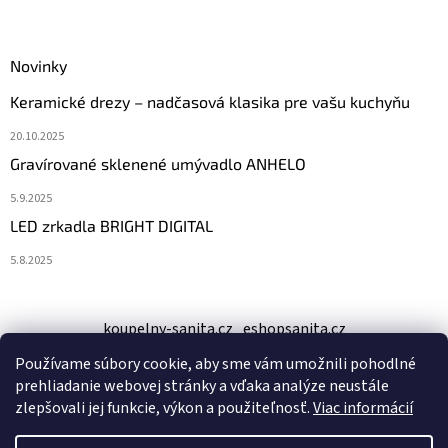
Novinky
Keramické drezy – nadčasová klasika pre vašu kuchyňu
20.10.2025
Gravírované sklenené umývadlo ANHELO
5.9.2025
LED zrkadla BRIGHT DIGITAL
5.8.2025
koupelny-sanita.cz
eshopsanita.cz
Používame súbory cookie, aby sme vám umožnili pohodlné
prehliadanie webovej stránky a vďaka analýze neustále
zlepšovali jej funkcie, výkon a použiteľnosť.
Viac informácií