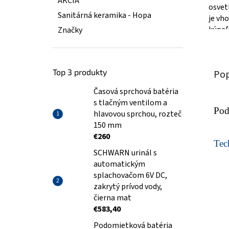
AKCIA
osvet
Sanitárná keramika - Hopa
je vh
kúpeľ
Značky
zlato
hliník
Top 3 produkty
Pop
Časová sprchová batéria
s tlačným ventilom a
Pod
hlavovou sprchou, rozteč
150 mm
€260
Tech
SCHWARN urinál s
automatickým
splachovačom 6V DC,
zakrytý prívod vody,
čierna mat
€583,40
Podomietková batéria