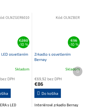
ód:
OLNZGER6010
Kód:
OLNZBER
€280
€96
–10 %
–10 %
s LED osvetlením
Zrkadlo s osvetlením
Bernay
Ďalší
Skladom
Skladom
produkt
 bez DPH
€69,92 bez DPH
€86
ošíka
Do košíka
GERA s LED
Interiérové zrkadlo Bernay