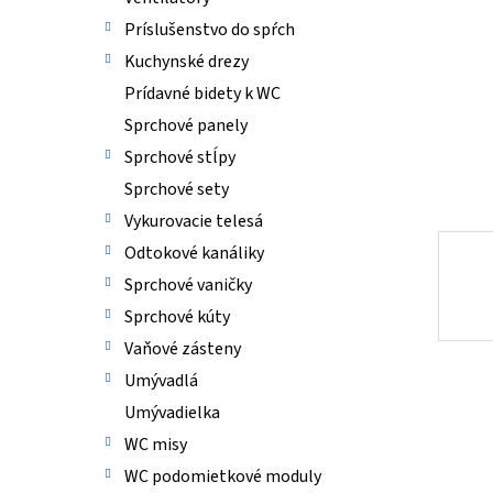
Príslušenstvo do spŕch
Kuchynské drezy
Prídavné bidety k WC
Sprchové panely
Sprchové stĺpy
Sprchové sety
Vykurovacie telesá
Odtokové kanáliky
Sprchové vaničky
Sprchové kúty
Vaňové zásteny
Umývadlá
Umývadielka
WC misy
WC podomietkové moduly