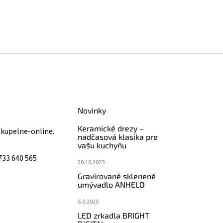
Novinky
Keramické drezy –
@
kupelne-online.
nadčasová klasika pre
vašu kuchyňu
733 640 565
20.10.2025
Gravírované sklenené
umývadlo ANHELO
5.9.2025
LED zrkadla BRIGHT