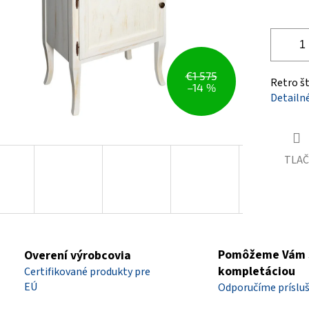
€1 575
Retro š
–14 %
Detailn
TLAČ
Pomôžeme Vám 
Overení výrobcovia
kompletáciou
Certifikované produkty pre
EÚ
Odporučíme príslu