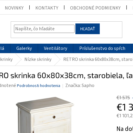
NOVINKY
KONTAKTY
OBCHODNÉ PODMIENKY
HĽADAŤ
lá
Galerky
Ventilátory
Príslušenstvo do spŕch
krinky
Nízke skrinky
RETRO skrinka 60x80x38cm, starob
O skrinka 60x80x38cm, starobiela, ľ
rné
dnotené
Značka:
Sapho
Podrobnosti hodnotenia
enie
€1 575
tu
€1 
€1 101,
Jednotk
Na do
čiek.
cena: