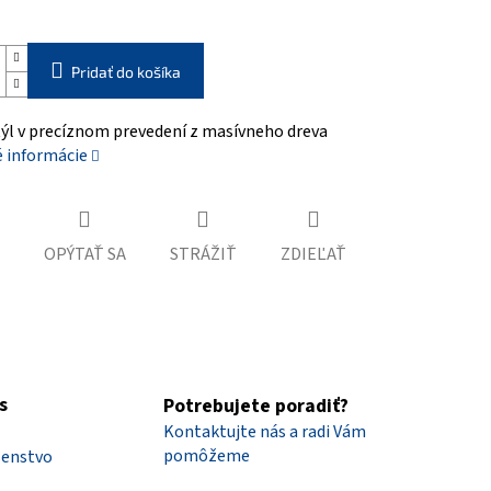
Pridať do košíka
týl v precíznom prevedení z masívneho dreva
é informácie
OPÝTAŤ SA
STRÁŽIŤ
ZDIEĽAŤ
s
Potrebujete poradiť?
Kontaktujte nás a radi Vám
pomôžeme
šenstvo