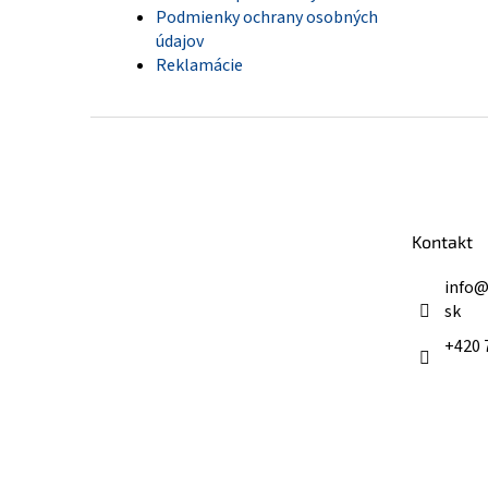
Podmienky ochrany osobných
údajov
Reklamácie
Z
á
p
ä
t
Kontakt
i
e
info
sk
+420 