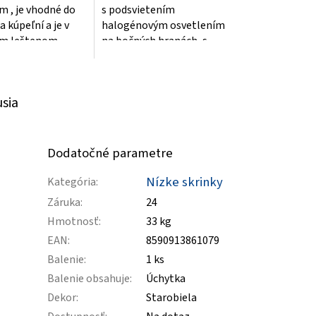
m , je vhodné do
s podsvietením
a kúpeľní a je v
halogénovým osvetlením
om leštenom
na bočných hranách, s
 Možno osadiť ako
fazetou 15 mm a vrátane
ak aj...
sklenenej poličky vnesie...
usia
Dodatočné parametre
Nízke skrinky
Kategória
:
Záruka
:
24
Hmotnosť
:
33 kg
EAN
:
8590913861079
Balenie
:
1 ks
Balenie obsahuje
:
Úchytka
Dekor
:
Starobiela