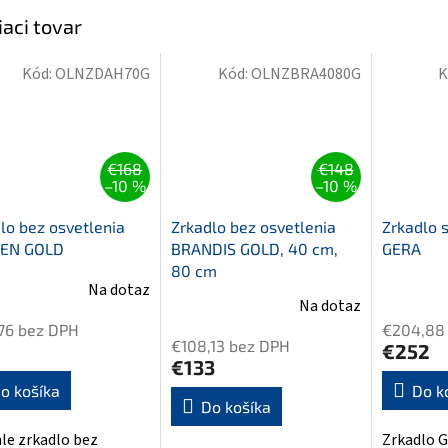
iaci tovar
Kód:
OLNZDAH70G
Kód:
OLNZBRA4080G
K
€168
€148
–10 %
–10 %
lo bez osvetlenia
Zrkadlo bez osvetlenia
Zrkadlo 
EN GOLD
BRANDIS GOLD, 40 cm,
GERA
80 cm
Na dotaz
Na dotaz
76 bez DPH
€204,88
€108,13 bez DPH
1
€252
€133
o košíka
Do k
Do košíka
le zrkadlo bez
Zrkadlo 