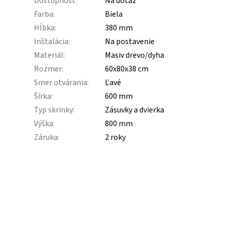
Dostupnosť
:
Na dotaz
Farba
:
Biela
Hĺbka
:
380 mm
Inštalácia
:
Na postavenie
Materiál
:
Masiv drevo/dyha
Rozmer
:
60x80x38 cm
Smer otvárania
:
Ľavé
Šírka
:
600 mm
Typ skrinky
:
Zásuvky a dvierka
Výška
:
800 mm
Záruka
:
2 roky