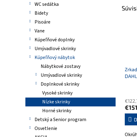
WC sedátka
Súvis
Bidety
Pisoáre
Vane
Kúpeľňové doplnky
Umývadlové skrinky
Kúpeľňový nábytok
Nábytkové zostavy
Zrkad
Umývadlové skrinky
DAHL
Doplnkové skrinky
Vysoké skrinky
€122,
Nízke skrinky
€15
Horné skrinky
Detský a Senior program
D
Osvetlenie
Okrúh