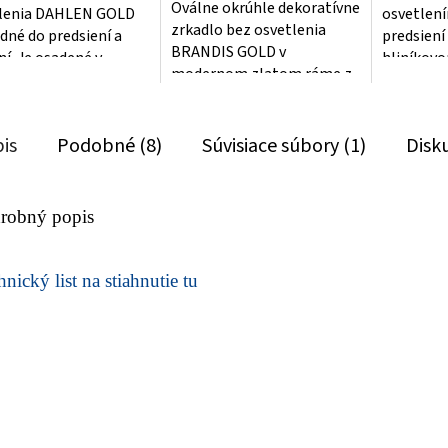
Oválne okrúhle dekoratívne
lenia DAHLEN GOLD
osvetlení
zrkadlo bez osvetlenia
odné do predsiení a
predsiení 
BRANDIS GOLD v
ní. Je osadené v
hliníkov
modernom zlatom ráme z
m ráme z brúseného
rámčeku .
brúseného hliníka do
a. Hĺbka rámu – 4...
na výšku, t
kúpeľne aj predsiene.
Hĺbka...
is
Podobné (8)
Súvisiace súbory (1)
Disk
robný popis
nický list na stiahnutie tu