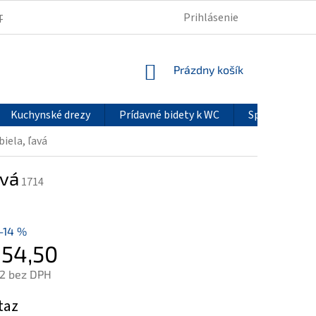
Prihlásenie
PODMIENKY OCHRANY OSOBNÝCH ÚDAJOV
REKLAMÁCIE
NÁKUPNÝ
Prázdny košík
KOŠÍK
Kuchynské drezy
Prídavné bidety k WC
Sprchové pan
iela, ľavá
avá
1714
–14 %
354,50
22 bez DPH
ová
taz