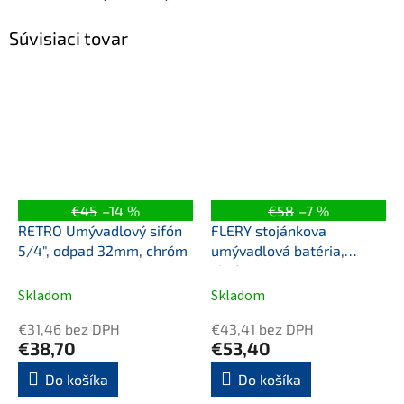
Súvisiaci tovar
€45
–14 %
€58
–7 %
RETRO Umývadlový sifón
FLERY stojánkova
5/4", odpad 32mm, chróm
umývadlová batéria,
chróm
Skladom
Skladom
€31,46 bez DPH
€43,41 bez DPH
€38,70
€53,40
Do košíka
Do košíka