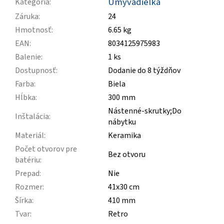
Umývadielka
Kategória
:
Záruka
:
24
Hmotnosť
:
6.65 kg
EAN
:
8034125975983
Balenie
:
1 ks
Dostupnosť
:
Dodanie do 8 týždňov
Farba
:
Biela
Hĺbka
:
300 mm
Nástenné-skrutky;Do
Inštalácia
:
nábytku
Materiál
:
Keramika
Počet otvorov pre
Bez otvoru
batériu
:
Prepad
:
Nie
Rozmer
:
41x30 cm
Šírka
:
410 mm
Tvar
:
Retro