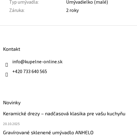
Typ umývadla
:
Umývadielko (malé)
Záruka
:
2 roky
Z
á
p
ä
Kontakt
t
i
info
@
kupelne-online.sk
e
+420 733 640 565
Novinky
Keramické drezy – nadčasová klasika pre vašu kuchyňu
20.10.2025
Gravírované sklenené umývadlo ANHELO