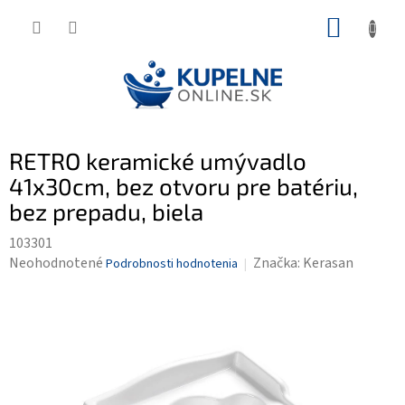
Prejsť
NÁKUP
na
KOŠÍK
obsah
RETRO keramické umývadlo
41x30cm, bez otvoru pre batériu,
bez prepadu, biela
103301
Priemerné
Neohodnotené
Značka:
Kerasan
Podrobnosti hodnotenia
hodnotenie
produktu
je
0,0
z
5
hviezdičiek.