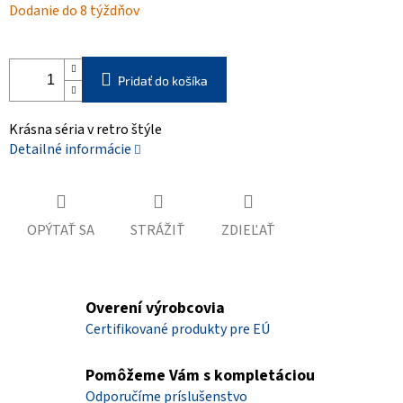
Dodanie do 8 týždňov
cena:
Pridať do košíka
Krásna séria v retro štýle
Detailné informácie
OPÝTAŤ SA
STRÁŽIŤ
ZDIEĽAŤ
Overení výrobcovia
Certifikované produkty pre EÚ
Pomôžeme Vám s kompletáciou
Odporučíme príslušenstvo