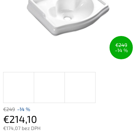
€249
–14 %
€249
–14 %
€214,10
€174,07 bez DPH
Jednotková