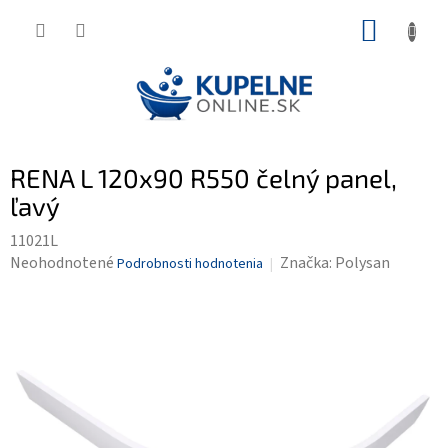
Prejsť
NÁKUP
na
KOŠÍK
obsah
RENA L 120x90 R550 čelný panel,
ľavý
11021L
Priemerné
Neohodnotené
Značka:
Polysan
Podrobnosti hodnotenia
hodnotenie
produktu
je
0,0
z
5
hviezdičiek.