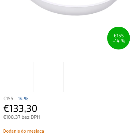
€155
–14 %
€155
–14 %
€133,30
€108,37 bez DPH
Jednotková
Dodanie do mesiaca
cena: