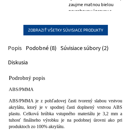
zaujme matnou bielou
povrchovou úpravou s
jemnou štruktúrou,
imitujúcou prírodný kameň...
ZOBRAZIŤ VŠETKY SÚVISIACE PRODUKTY
Popis
Podobné (8)
Súvisiace súbory (2)
Diskusia
Podrobný popis
ABS/PMMA
ABS/PMMA je z pohľadovej časti tvorený slabou vrstvou
akrylátu, ktorý je v spodnej časti doplnený vrstvou ABS
plastu. Celková hrúbka vstupného materiálu je 3,2 mm a
tuhosť finálneho výrobku je na podobnej úrovni ako pri
produktoch zo 100% akrylátu.