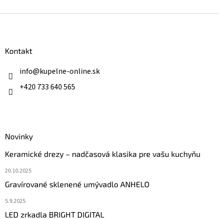
Z
á
p
ä
Kontakt
t
i
info
@
kupelne-online.sk
e
+420 733 640 565
Novinky
Keramické drezy – nadčasová klasika pre vašu kuchyňu
20.10.2025
Gravírované sklenené umývadlo ANHELO
5.9.2025
LED zrkadla BRIGHT DIGITAL