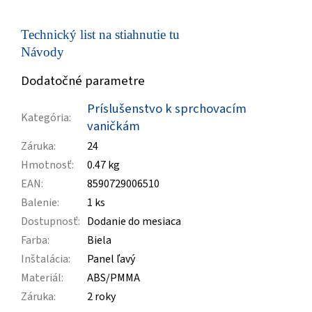
Technický list na stiahnutie tu
Návody
Dodatočné parametre
Príslušenstvo k sprchovacím
Kategória
:
vaničkám
Záruka
:
24
Hmotnosť
:
0.47 kg
EAN
:
8590729006510
Balenie
:
1 ks
Dostupnosť
:
Dodanie do mesiaca
Farba
:
Biela
Inštalácia
:
Panel ľavý
Materiál
:
ABS/PMMA
Záruka
:
2 roky