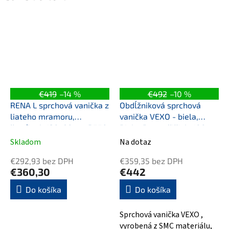
€419
–14 %
€492
–10 %
RENA L sprchová vanička z
Obdĺžniková sprchová
liateho mramoru,
vanička VEXO - biela,
štvrťkruh 120x90cm, R550,
Biela, Bez nožičiek, 180
ľavá, bie
cm, 90 cm
Skladom
Na dotaz
€292,93 bez DPH
€359,35 bez DPH
€360,30
€442
Do košíka
Do košíka
Sprchová vanička VEXO ,
vyrobená z SMC materiálu,