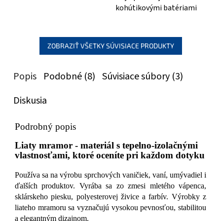
kohútikovými batériami
ZOBRAZIŤ VŠETKY SÚVISIACE PRODUKTY
Popis
Podobné (8)
Súvisiace súbory (3)
Diskusia
Podrobný popis
Liaty mramor - materiál s tepelno-izolačnými
vlastnosťami, ktoré oceníte pri každom dotyku
Používa sa na výrobu sprchových vaničiek, vaní, umývadiel i
ďalších produktov. Vyrába sa zo zmesi mletého vápenca,
sklárskeho piesku, polyesterovej živice a farbív. Výrobky z
liateho mramoru sa vyznačujú vysokou pevnosťou, stabilitou
a elegantným dizajnom.