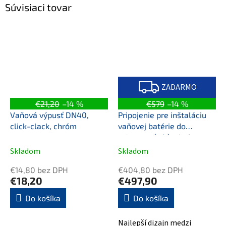
Súvisiaci tovar
Z
A
ZADARMO
D
A
€21,20
–14 %
€579
–14 %
R
M
Vaňová výpusť DN40,
Pripojenie pre inštaláciu
O
click-clack, chróm
vaňovej batérie do
priestoru (pár), chróm
Skladom
Skladom
€14,80 bez DPH
€404,80 bez DPH
€18,20
€497,90
Do košíka
Do košíka
Najlepší dizajn medzi