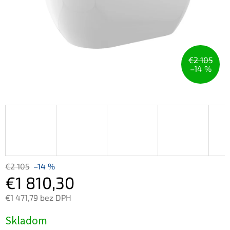
€2 105
–14 %
€2 105
–14 %
€1 810,30
€1 471,79 bez DPH
Jednotková
Skladom
cena: