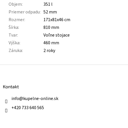
Objem
:
351 l
Priemer odpadu
:
52 mm
Rozmer
:
171x81x46 cm
Šírka
:
810 mm
Tvar
:
Voľne stojace
Výška
:
460 mm
Záruka
:
2 roky
Z
á
p
ä
Kontakt
t
i
info
@
kupelne-online.sk
e
+420 733 640 565