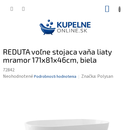
Prejsť
NÁKUP
na
KOŠÍK
obsah
REDUTA voľne stojaca vaňa liaty
mramor 171x81x46cm, biela
72842
Priemerné
Neohodnotené
Značka:
Polysan
Podrobnosti hodnotenia
hodnotenie
produktu
je
0,0
z
5
hviezdičiek.