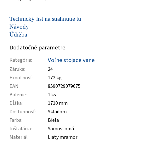
Technický list na stiahnutie tu
Návody
Údržba
Dodatočné parametre
Voľne stojace vane
Kategória
:
Záruka
:
24
Hmotnosť
:
172 kg
EAN
:
8590729079675
Balenie
:
1 ks
Dĺžka
:
1710 mm
Dostupnosť
:
Skladom
Farba
:
Biela
Inštalácia
:
Samostojná
Materiál
:
Liaty mramor