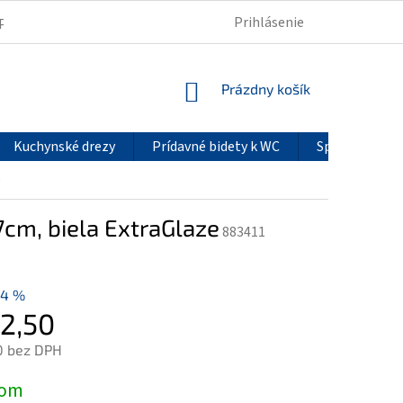
Prihlásenie
PODMIENKY OCHRANY OSOBNÝCH ÚDAJOV
REKLAMÁCIE
NÁKUPNÝ
Prázdny košík
KOŠÍK
Kuchynské drezy
Prídavné bidety k WC
Sprchové pan
e
cm, biela ExtraGlaze
883411
14 %
2,50
0 bez DPH
ová
dom