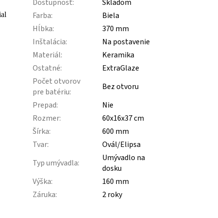
Dostupnosť
:
Skladom
al
Farba
:
Biela
Hĺbka
:
370 mm
Inštalácia
:
Na postavenie
Materiál
:
Keramika
Ostatné
:
ExtraGlaze
Počet otvorov
Bez otvoru
pre batériu
:
Prepad
:
Nie
Rozmer
:
60x16x37 cm
Šírka
:
600 mm
Tvar
:
Ovál/Elipsa
Umývadlo na
Typ umývadla
:
dosku
Výška
:
160 mm
Záruka
:
2 roky