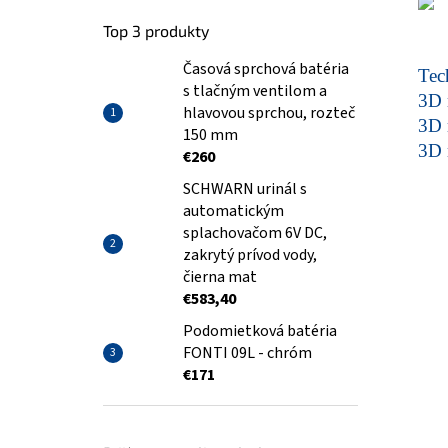
Top 3 produkty
Časová sprchová batéria
Tech
s tlačným ventilom a
3D 
hlavovou sprchou, rozteč
3D 
150 mm
3D 
€260
SCHWARN urinál s
automatickým
splachovačom 6V DC,
zakrytý prívod vody,
čierna mat
€583,40
Podomietková batéria
FONTI 09L - chróm
€171