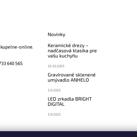
Novinky
Keramické drezy –
@
kupelne-online.
nadčasová klasika pre
vašu kuchyňu
733 640 565
20.10.2025
Gravírované sklenené
umývadlo ANHELO
5.9.2025
LED zrkadla BRIGHT
DIGITAL
5.8.2025
koupelny-sanita.cz
eshopsanita.cz