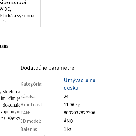
vá senzorová
4V DC,
ktická a výkonná
deálna pre
e v rôznych
. S kapacitou 24V
usia
Dodatočné parametre
Umývadla na
Kategória
:
dosku
 striebra a
Záruka
:
24
ním, čím je
Hmotnosť
:
11.96 kg
e dokonale
i vápenným
EAN
:
8032937822396
 na všetky
3D model
:
ÁNO
Balenie
:
1 ks