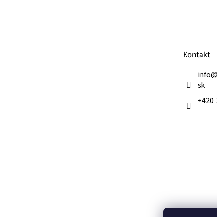
Z
á
p
ä
t
Kontakt
i
e
info
sk
+420 