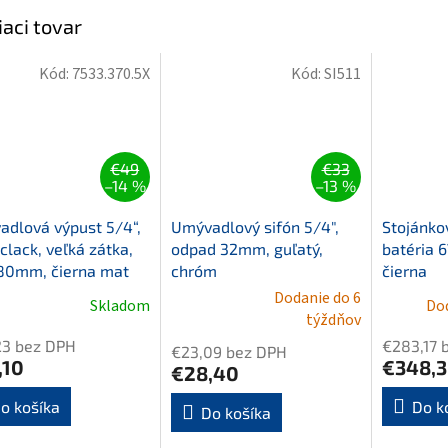
iaci tovar
Kód:
7533.370.5X
Kód:
SI511
€49
€33
–14 %
–13 %
dlová výpust 5/4“,
Umývadlový sifón 5/4",
Stojánko
-clack, veľká zátka,
odpad 32mm, guľatý,
batéria 
80mm, čierna mat
chróm
čierna
Dodanie do 6
Skladom
Dod
Priemerné
týždňov
hodnotenie
23 bez DPH
€283,17 
€23,09 bez DPH
produktu
,10
€348,
€28,40
je
5,0
o košíka
Do k
Do košíka
z
5