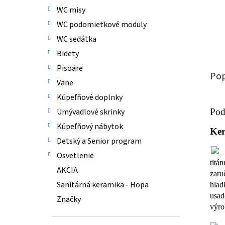
WC misy
WC podomietkové moduly
WC sedátka
Bidety
Pisoáre
Pop
Vane
Kúpeľňové doplnky
Umývadlové skrinky
Pod
Kúpeľňový nábytok
Ker
Detský a Senior program
Osvetlenie
titá
AKCIA
zaru
Sanitárná keramika - Hopa
hlad
usad
Značky
výro