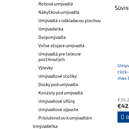
Rohová umývadlá
Súvis
Nábytková umývadlá
Umývadlá s odkladacou plochou
Umývadielka
Dvojumývadla
Voľne stojace umývadlá
Umývadlá pre telesne
postihnutých
Umyva
Výlevky
click
Umývadlové stolíky
max 
Dosky pod umývadla
Konzoly pod umývadlá
€34,
Umývadlové sifóny
€42
Umývadlové výpuste
D
Príslušenstvo k umývadlám
Umývadielka