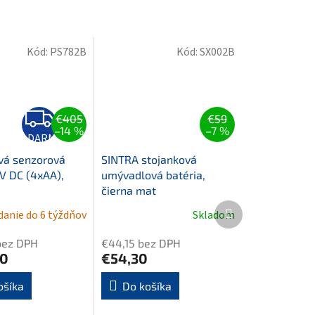
Kód:
PS782B
Kód:
SX002B
Z
€405
€59
A
–14 %
–7 %
D
ZADARMO
A
R
vá senzorová
SINTRA stojanková
M
6V DC (4xAA),
umývadlová batéria,
O
čierna mat
Ďalší
anie do 6 týždňov
Skladom
produkt
bez DPH
€44,15 bez DPH
30
€54,30
ošíka
Do košíka