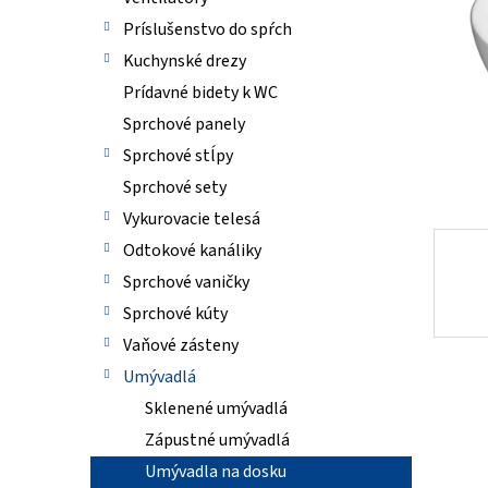
Príslušenstvo do spŕch
Kuchynské drezy
Prídavné bidety k WC
Sprchové panely
Sprchové stĺpy
Sprchové sety
Vykurovacie telesá
Odtokové kanáliky
Sprchové vaničky
Sprchové kúty
Vaňové zásteny
Umývadlá
Sklenené umývadlá
Zápustné umývadlá
Umývadla na dosku