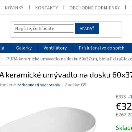
NOVINKY
KONTAKTY
OBCHODNÉ PODMIENKY
HĽADAŤ
lá
Galerky
Ventilátory
Príslušenstvo do spŕch
PURA keramické umývadlo na dosku 60x37cm, biela ExtraGlaz
A keramické umývadlo na dosku 60x37
rné
dnotené
Značka:
GSI
Podrobnosti hodnotenia
enie
€375
–
tu
€32
€262,2
Jednotk
Skla
čiek.
cena: