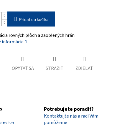
Pridať do košíka
cia rovných plôch a zaoblených hrán
é informácie
OPÝTAŤ SA
STRÁŽIŤ
ZDIEĽAŤ
s
Potrebujete poradiť?
Kontaktujte nás a radi Vám
pomôžeme
šenstvo