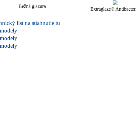
Bežná glazura
Extraglaze® Antibacteri
nický list na stiahnutie tu
modely
modely
modely