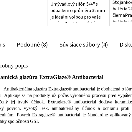
Stojanko
Umývadlový sifón 5/4" s
hviezdičiek.
batéria 2
odpadem o průměru 32mm
čiernaPra
je ideální volbou pro vaše
batéria i
umývadlo. Jeho guľatý
používani
chrómovaný design dodá
senzoroch
vaší koupelně...
DC a...
is
Podobné (8)
Súvisiace súbory (4)
Disk
robný popis
amická glazúra ExtraGlaze® Antibacterial
Antibakteriálna glazúra Extraglaze® antibacterial je obohatená o ióny
nu. Aplikuje sa na produkty už počas výrobného procesu pred vypále
čený jej trvalý účinok. Extraglaze® antibacterial dodáva keramik
ký povrch, vysoký lesk, antibakteriálny účinok a ochranu prot
eninám. Povrch Extraglaze® antibacterial je štandardne aplikovaný
bky spoločnosti GSI.