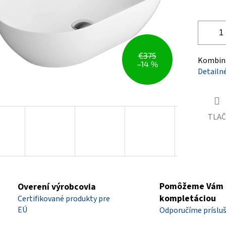
€375
Kombiná
–14 %
Detailn
TLAČ
Pomôžeme Vám 
Overení výrobcovia
kompletáciou
Certifikované produkty pre
EÚ
Odporučíme príslu