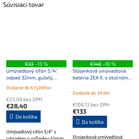
Súvisiaci tovar
€33
–13 %
€148
–10 %
Umývadlový sifón 5/4",
Stojanková umývadlová
odpad 32mm, guľatý,
batéria ZEA II, s otočným
chróm
výtokovým ramienkom,
Dodanie do 6 týždňov
Priemerné
Zlatá lesklá
Dodanie do 14 dní
hodnotenie
€23,09 bez DPH
produktu
€108,13 bez DPH
€28,40
je
€133
5,0
Do košíka
Do košíka
z
5
Umývadlový sifón 5/4" s
hviezdičiek.
Stojanková umývadlová
odpadem o průměru 32mm