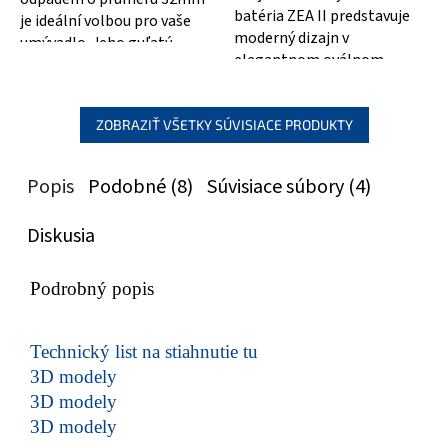
batéria ZEA II predstavuje
je ideální volbou pro vaše
moderný dizajn v
umývadlo. Jeho guľatý
elegantnom oválnom
chrómovaný design dodá
prevedení. Batéria má
vaší koupelně...
otočné výtokové ramienko
o 360...
ZOBRAZIŤ VŠETKY SÚVISIACE PRODUKTY
Popis
Podobné (8)
Súvisiace súbory (4)
Diskusia
Podrobný popis
Technický list na stiahnutie tu
3D modely
3D modely
3D modely