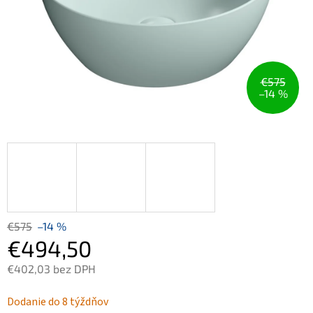
€575
–14 %
€575
–14 %
€494,50
€402,03 bez DPH
Jednotková
Dodanie do 8 týždňov
cena: