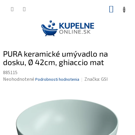
Prejsť
NÁKUP
na
KOŠÍK
obsah
PURA keramické umývadlo na
dosku, Ø 42cm, ghiaccio mat
885115
Priemerné
Neohodnotené
Značka:
GSI
Podrobnosti hodnotenia
hodnotenie
produktu
je
0,0
z
5
hviezdičiek.