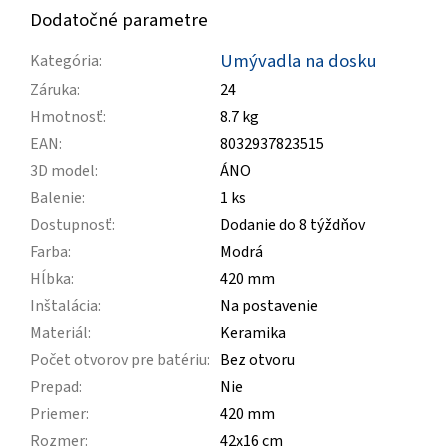
Dodatočné parametre
Umývadla na dosku
Kategória
:
Záruka
:
24
Hmotnosť
:
8.7 kg
EAN
:
8032937823515
3D model
:
ÁNO
Balenie
:
1 ks
Dostupnosť
:
Dodanie do 8 týždňov
Farba
:
Modrá
Hĺbka
:
420 mm
Inštalácia
:
Na postavenie
Materiál
:
Keramika
Počet otvorov pre batériu
:
Bez otvoru
Prepad
:
Nie
Priemer
:
420 mm
Rozmer
:
42x16 cm