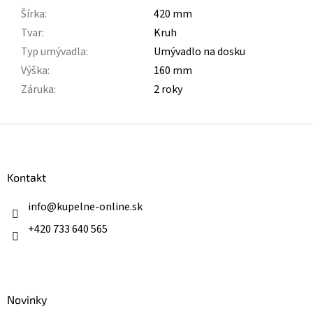
Šírka
:
420 mm
Tvar
:
Kruh
Typ umývadla
:
Umývadlo na dosku
Výška
:
160 mm
Záruka
:
2 roky
Z
á
p
ä
Kontakt
t
i
info
@
kupelne-online.sk
e
+420 733 640 565
Novinky