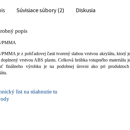
is
Súvisiace súbory (2)
Diskusia
robný popis
S/PMMA
PMMA je z pohľadovej časti tvorený slabou vrstvou akrylátu, ktorý j
i doplnený vrstvou ABS plastu. Celková hrúbka vstupného materiálu 
sť finálneho výrobku je na podobnej úrovni ako pri produkto
látu.
nický list na stiahnutie tu
vody