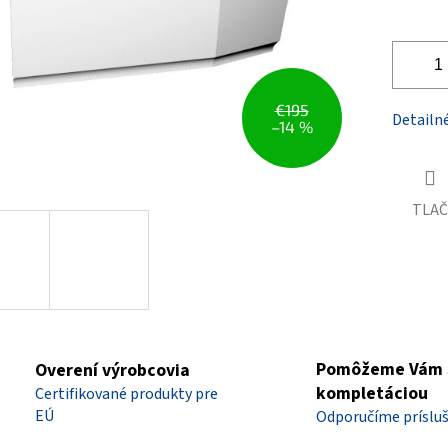
€195
Detailn
–14 %
TLAČ
Pomôžeme Vám 
Overení výrobcovia
kompletáciou
Certifikované produkty pre
EÚ
Odporučíme príslu