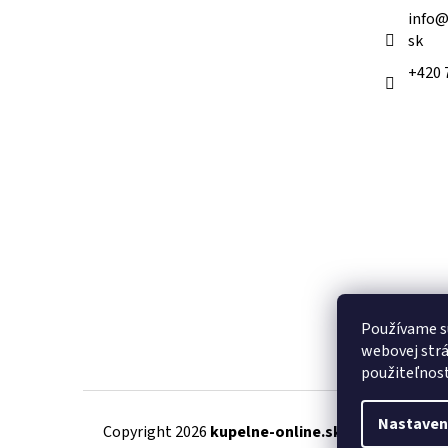
e
info
sk
+420 
Používame s
webovej strá
použiteľnos
Nastaven
Copyright 2026
kupelne-online.sk
. Všetky práva 