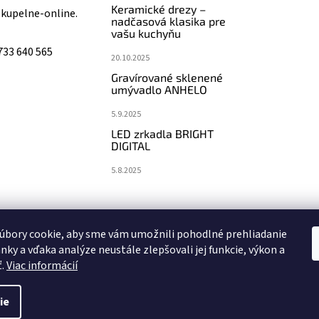
Keramické drezy –
@
kupelne-online.
nadčasová klasika pre
vašu kuchyňu
733 640 565
20.10.2025
Gravírované sklenené
umývadlo ANHELO
5.9.2025
LED zrkadla BRIGHT
DIGITAL
5.8.2025
koupelny-sanita.cz
eshopsanita.cz
úbory cookie, aby sme vám umožnili pohodlné prehliadanie
nky a vďaka analýze neustále zlepšovali jej funkcie, výkon a
ť.
Viac informácií
ie
vyhradené.