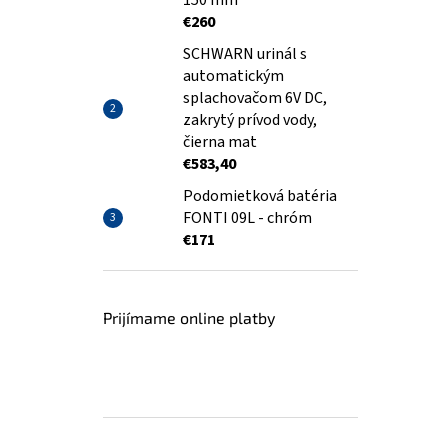
150 mm
€260
SCHWARN urinál s
automatickým
splachovačom 6V DC,
zakrytý prívod vody,
čierna mat
€583,40
Podomietková batéria
FONTI 09L - chróm
€171
Prijímame online platby