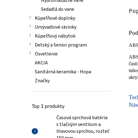
Hydromasážne vane
Sedadlá do vane
Pop
Kúpeľňové doplnky
Umývadlové skrinky
Pod
Kúpeľňový nábytok
Detský a Senior program
AB
Osvetlenie
ABS/
AKCIA
čast
tuho
Sanitárná keramika - Hopa
akry
Značky
Tech
Ná
Top 3 produkty
Časová sprchová batéria
s tlačným ventilom a
hlavovou sprchou, rozteč