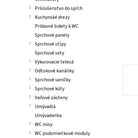
Príslušenstvo do spŕch
Kuchynské drezy
Prídavné bidety k WC
Sprchové panely
Sprchové stĺpy
Sprchové sety
Vykurovacie telesá
Odtokové kanáliky
Sprchové vaničky
Sprchové kúty
Vaňové zásteny
Umývadlá
Umývadielka
WC misy
WC podomietkové moduly