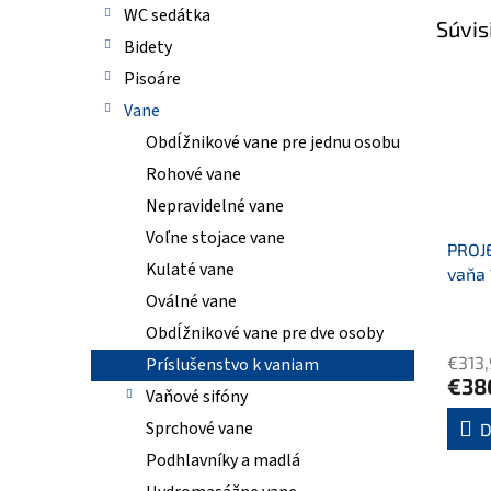
WC sedátka
Súvis
Bidety
Pisoáre
Vane
Obdĺžnikové vane pre jednu osobu
Rohové vane
Nepravidelné vane
Voľne stojace vane
PROJ
Kulaté vane
vaňa
Oválné vane
Obdĺžnikové vane pre dve osoby
€313
Príslušenstvo k vaniam
€38
Vaňové sifóny
Sprchové vane
D
Podhlavníky a madlá