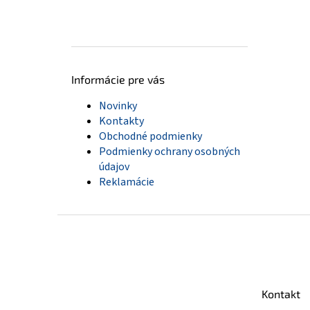
Informácie pre vás
Novinky
Kontakty
Obchodné podmienky
Podmienky ochrany osobných
údajov
Reklamácie
Z
á
p
ä
t
Kontakt
i