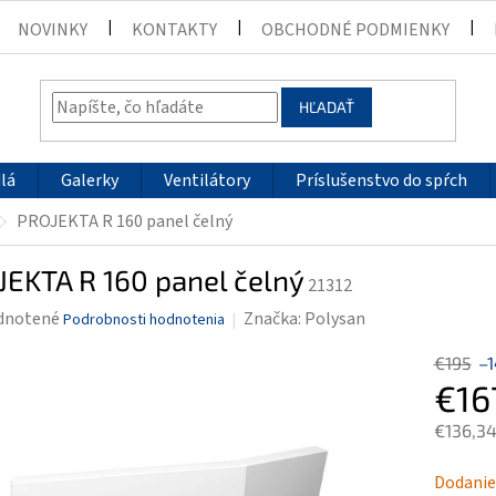
NOVINKY
KONTAKTY
OBCHODNÉ PODMIENKY
HĽADAŤ
lá
Galerky
Ventilátory
Príslušenstvo do spŕch
PROJEKTA R 160 panel čelný
EKTA R 160 panel čelný
21312
rné
dnotené
Značka:
Polysan
Podrobnosti hodnotenia
enie
€195
–
tu
€16
€136,3
Jednotk
Dodanie
čiek.
cena: