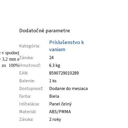
Dodatočné parametre
Príslušenstvo k
Kategória
:
vaniam
e v spodnej
Záruka
:
24
je 3,2 mm a
Hmotnosť
:
6.3 kg
ch zo 100%
EAN
:
8590729010289
Balenie
:
1 ks
Dostupnosť
:
Dodanie do mesiaca
Farba
:
Biela
Inštalácia
:
Panel čelný
Materiál
:
ABS/PMMA
Záruka
:
2 roky