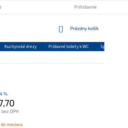
Prihlásenie
PODMIENKY OCHRANY OSOBNÝCH ÚDAJOV
REKLAMÁCIE
NÁKUPNÝ
Prázdny košík
KOŠÍK
Kuchynské drezy
Prídavné bidety k WC
Sprchové pan
14 %
7,70
4 bez DPH
ová
 do mesiaca