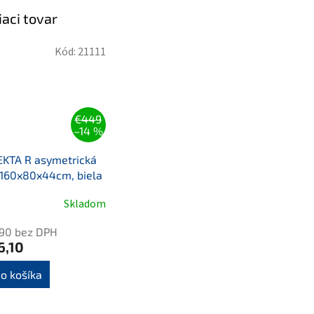
iaci tovar
Kód:
21111
€449
–14 %
EKTA R asymetrická
 160x80x44cm, biela
Skladom
,90 bez DPH
6,10
o košíka