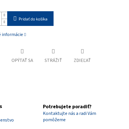
Pridať do košíka
é informácie
OPÝTAŤ SA
STRÁŽIŤ
ZDIEĽAŤ
s
Potrebujete poradiť?
Kontaktujte nás a radi Vám
pomôžeme
šenstvo