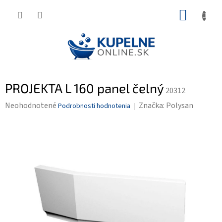
Prejsť
NÁKUP
na
KOŠÍK
obsah
PROJEKTA L 160 panel čelný
20312
Priemerné
Neohodnotené
Značka:
Polysan
Podrobnosti hodnotenia
hodnotenie
produktu
je
0,0
z
5
hviezdičiek.