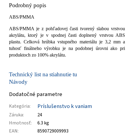
Podrobný popis
ABS/PMMA
ABS/PMMA je z pohľadovej časti tvorený slabou vrstvou
akrylátu, ktorý je v spodnej časti doplnený vrstvou ABS
plastu. Celková hrúbka vstupného materiálu je 3,2 mm a
tuhosť finálneho výrobku je na podobnej úrovni ako pri
produktoch zo 100% akrylátu.
Technický list na stiahnutie tu
Návody
Dodatočné parametre
Príslušenstvo k vaniam
Kategória
:
Záruka
:
24
Hmotnosť
:
6.3 kg
EAN
:
8590729009993