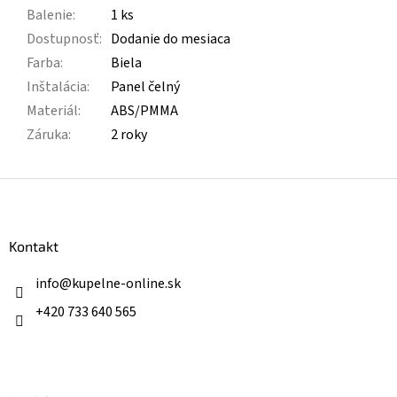
Balenie
:
1 ks
Dostupnosť
:
Dodanie do mesiaca
Farba
:
Biela
Inštalácia
:
Panel čelný
Materiál
:
ABS/PMMA
Záruka
:
2 roky
Z
á
p
ä
Kontakt
t
i
info
@
kupelne-online.sk
e
+420 733 640 565