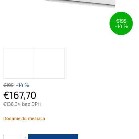
€195
–14 %
€195
–14 %
€167,70
€136,34 bez DPH
Jednotková
Dodanie do mesiaca
cena: