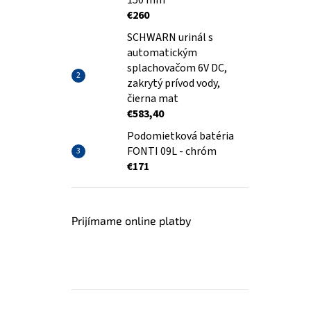
150 mm
€260
SCHWARN urinál s
automatickým
splachovačom 6V DC,
zakrytý prívod vody,
čierna mat
€583,40
Podomietková batéria
FONTI 09L - chróm
€171
Prijímame online platby