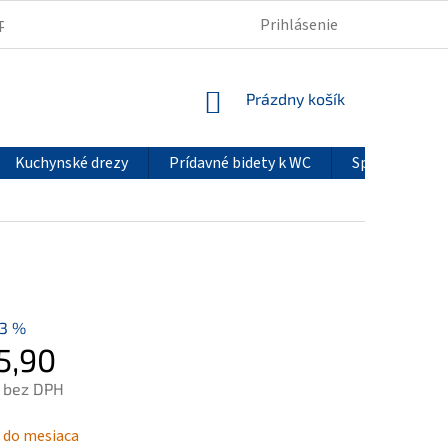
Prihlásenie
PODMIENKY OCHRANY OSOBNÝCH ÚDAJOV
REKLAMÁCIE
NÁKUPNÝ
Prázdny košík
KOŠÍK
Kuchynské drezy
Prídavné bidety k WC
Sprchové pan
13 %
5,90
 bez DPH
ová
 do mesiaca