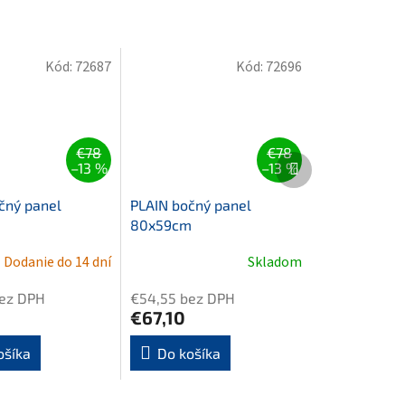
Kód:
72687
Kód:
72696
€78
€78
Ďalší
–13 %
–13 %
produkt
čný panel
PLAIN bočný panel
80x59cm
Dodanie do 14 dní
Skladom
ez DPH
€54,55 bez DPH
€67,10
ošíka
Do košíka