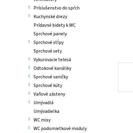
Príslušenstvo do spŕch
Kuchynské drezy
Prídavné bidety k WC
Sprchové panely
Sprchové stĺpy
Sprchové sety
Vykurovacie telesá
Odtokové kanáliky
Sprchové vaničky
Sprchové kúty
Vaňové zásteny
Umývadlá
Umývadielka
WC misy
WC podomietkové moduly