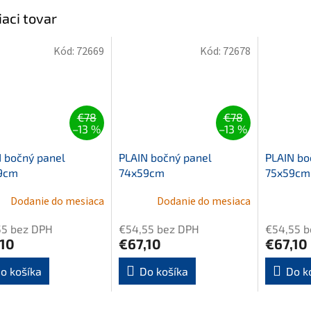
iaci tovar
Kód:
72669
Kód:
72678
€78
€78
–13 %
–13 %
 bočný panel
PLAIN bočný panel
PLAIN bo
9cm
74x59cm
75x59cm
Dodanie do mesiaca
Dodanie do mesiaca
55 bez DPH
€54,55 bez DPH
€54,55 b
,10
€67,10
€67,10
o košíka
Do košíka
Do k