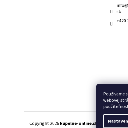
e
info
sk
+420 
Používame s
webovej strá
použiteľnos
Nastaven
Copyright 2026
kupelne-online.sk
. Všetky práva 