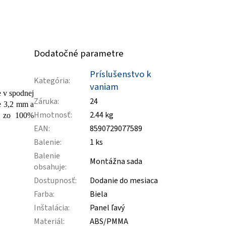
Dodatočné parametre
Príslušenstvo k
Kategória
:
vaniam
e v spodnej
Záruka
:
24
je 3,2 mm a
Hmotnosť
:
2.44 kg
ch zo 100%
EAN
:
8590729077589
Balenie
:
1 ks
Balenie
Montážna sada
obsahuje
:
Dostupnosť
:
Dodanie do mesiaca
Farba
:
Biela
Inštalácia
:
Panel ľavý
Materiál
:
ABS/PMMA