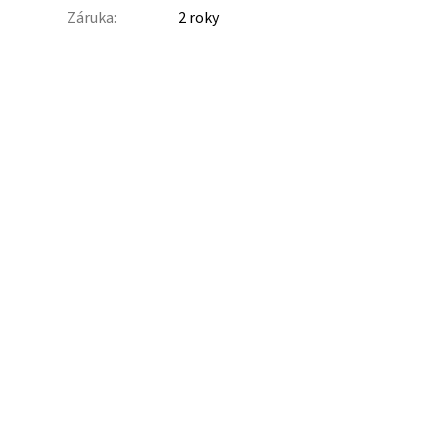
Záruka
:
2 roky