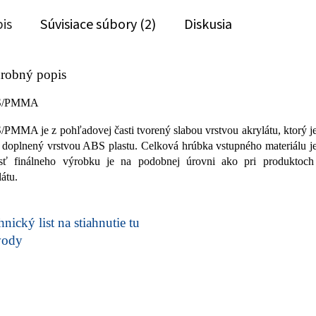
is
Súvisiace súbory (2)
Diskusia
robný popis
S/PMMA
PMMA je z pohľadovej časti tvorený slabou vrstvou akrylátu, ktorý j
i doplnený vrstvou ABS plastu. Celková hrúbka vstupného materiálu 
sť finálneho výrobku je na podobnej úrovni ako pri produkto
látu.
nický list na stiahnutie tu
vody