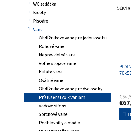
WC sedátka
Súvis
Bidety
Pisoáre
Vane
Obdĺžnikové vane pre jednu osobu
Rohové vane
Nepravidelné vane
Voľne stojace vane
PLAIN
Kulaté vane
70x5
Oválné vane
Obdĺžnikové vane pre dve osoby
€54,
Príslušenstvo k vaniam
€67
Vaňové sifóny
Sprchové vane
D
Podhlavníky a madlá