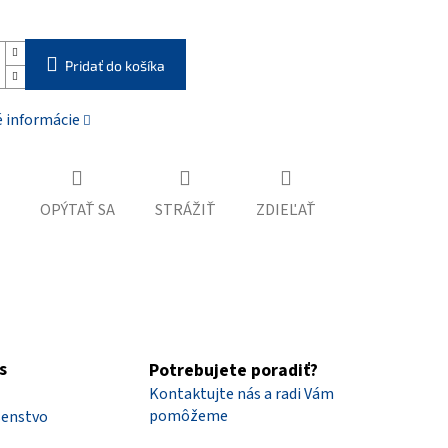
Pridať do košíka
é informácie
OPÝTAŤ SA
STRÁŽIŤ
ZDIEĽAŤ
s
Potrebujete poradiť?
Kontaktujte nás a radi Vám
pomôžeme
šenstvo