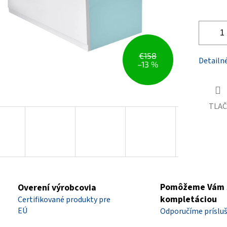
€158
Detailn
–13 %
TLAČ
Pomôžeme Vám 
Overení výrobcovia
kompletáciou
Certifikované produkty pre
EÚ
Odporučíme príslu