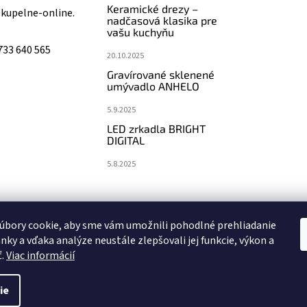
Keramické drezy –
@
kupelne-online.
nadčasová klasika pre
vašu kuchyňu
733 640 565
20.10.2025
Gravírované sklenené
umývadlo ANHELO
5.9.2025
LED zrkadla BRIGHT
DIGITAL
5.8.2025
koupelny-sanita.cz
eshopsanita.cz
úbory cookie, aby sme vám umožnili pohodlné prehliadanie
nky a vďaka analýze neustále zlepšovali jej funkcie, výkon a
ť.
Viac informácií
ie
vyhradené.