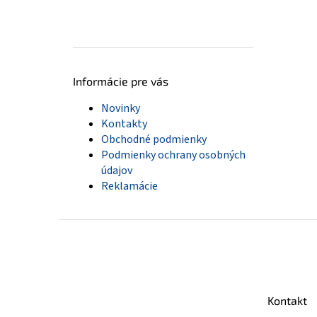
Informácie pre vás
Novinky
Kontakty
Obchodné podmienky
Podmienky ochrany osobných
údajov
Reklamácie
Z
á
p
ä
t
Kontakt
i