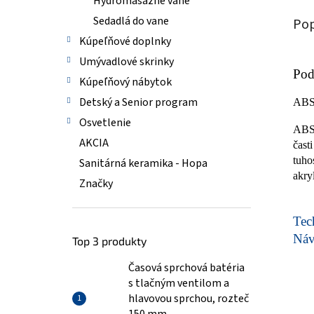
Hydromasážne vane
Sedadlá do vane
Pop
Kúpeľňové doplnky
Umývadlové skrinky
Pod
Kúpeľňový nábytok
Detský a Senior program
AB
Osvetlenie
ABS/
AKCIA
čast
tuho
Sanitárná keramika - Hopa
akry
Značky
Tech
Ná
Top 3 produkty
Časová sprchová batéria
s tlačným ventilom a
hlavovou sprchou, rozteč