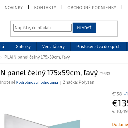
NOVINKY
KONTAKTY
OBCHODNÉ PODMIENKY
HĽADAŤ
lá
Galerky
Ventilátory
Príslušenstvo do spŕch
PLAIN panel čelný 175x59cm, ľavý
N panel čelný 175x59cm, ľavý
72633
rné
dnotené
Značka:
Polysan
Podrobnosti hodnotenia
enie
€158
–
tu
€13
€110,49
Jednotk
Dodanie
čiek.
cena: