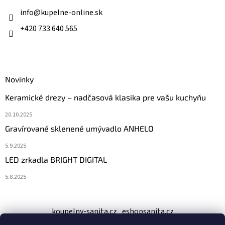
t
i
info
@
kupelne-online.sk
e
+420 733 640 565
Novinky
Keramické drezy – nadčasová klasika pre vašu kuchyňu
20.10.2025
Gravírované sklenené umývadlo ANHELO
5.9.2025
LED zrkadla BRIGHT DIGITAL
5.8.2025
koupelny-sanita.cz
eshopsanita.cz