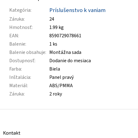
Príslušenstvo k vaniam
Kategória
:
Záruka
:
24
Hmotnosť
:
1.99 kg
EAN
:
8590729078661
Balenie
:
1 ks
Balenie obsahuje
:
Montážna sada
Dostupnosť
:
Dodanie do mesiaca
Farba
:
Biela
Inštalácia
:
Panel pravý
Materiál
:
ABS/PMMA
Záruka
:
2 roky
Z
á
p
ä
Kontakt