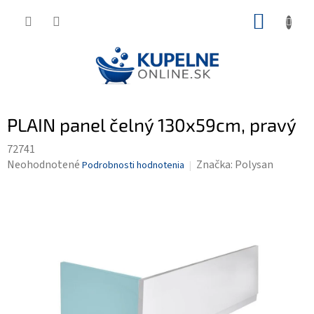
Prejsť
NÁKUP
na
KOŠÍK
obsah
PLAIN panel čelný 130x59cm, pravý
72741
Priemerné
Neohodnotené
Značka:
Polysan
Podrobnosti hodnotenia
hodnotenie
produktu
je
0,0
z
5
hviezdičiek.