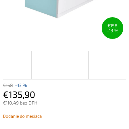
€158
–13 %
€158
–13 %
€135,90
€110,49 bez DPH
Jednotková
Dodanie do mesiaca
cena: