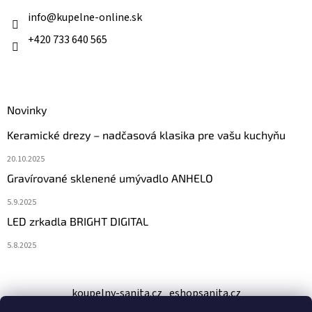
t
i
info
@
kupelne-online.sk
e
+420 733 640 565
Novinky
Keramické drezy – nadčasová klasika pre vašu kuchyňu
20.10.2025
Gravírované sklenené umývadlo ANHELO
5.9.2025
LED zrkadla BRIGHT DIGITAL
5.8.2025
koupelny-sanita.cz
eshopsanita.cz