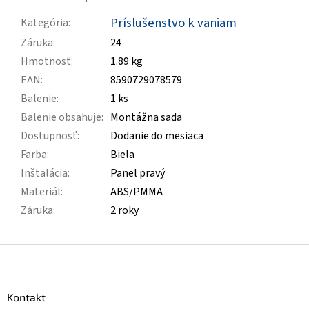
Príslušenstvo k vaniam
Kategória
:
Záruka
:
24
Hmotnosť
:
1.89 kg
EAN
:
8590729078579
Balenie
:
1 ks
Balenie obsahuje
:
Montážna sada
Dostupnosť
:
Dodanie do mesiaca
Farba
:
Biela
Inštalácia
:
Panel pravý
Materiál
:
ABS/PMMA
Záruka
:
2 roky
Z
á
p
ä
Kontakt