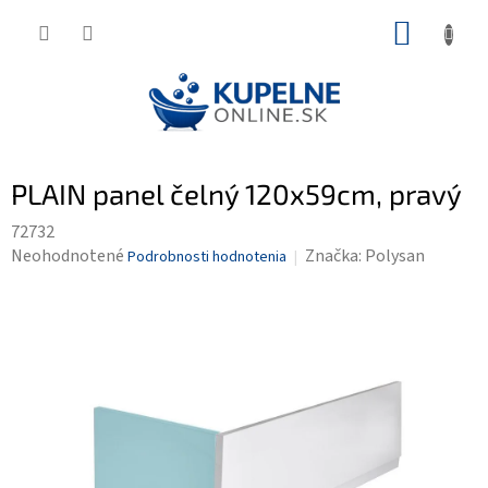
Prejsť
NÁKUP
na
KOŠÍK
obsah
PLAIN panel čelný 120x59cm, pravý
72732
Priemerné
Neohodnotené
Značka:
Polysan
Podrobnosti hodnotenia
hodnotenie
produktu
je
0,0
z
5
hviezdičiek.