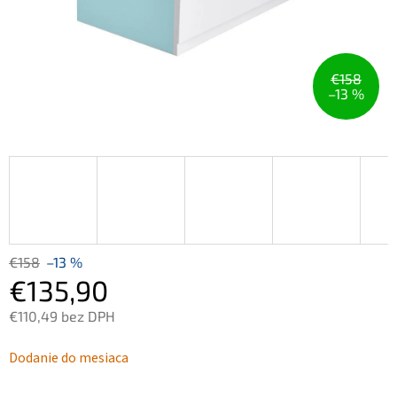
€158
–13 %
€158
–13 %
€135,90
€110,49 bez DPH
Jednotková
Dodanie do mesiaca
cena: