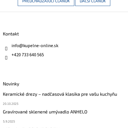
PREDCHÁDZAJÚCI ČLÁNOK
ĎALŠÍ ČLÁNOK
Z
á
p
ä
Kontakt
t
i
info
@
kupelne-online.sk
e
+420 733 640 565
Novinky
Keramické drezy – nadčasová klasika pre vašu kuchyňu
20.10.2025
Gravírované sklenené umývadlo ANHELO
5.9.2025