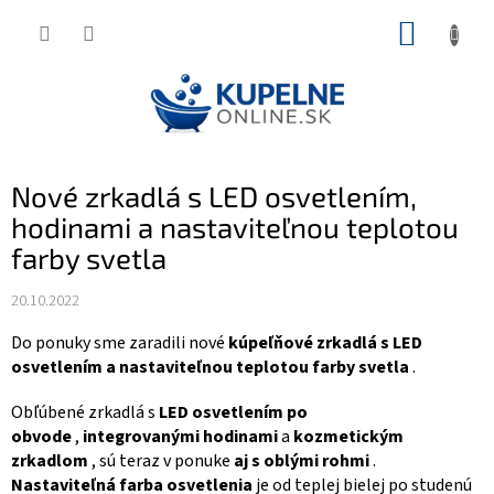
Prejsť
NÁKUP
na
KOŠÍK
obsah
Nové zrkadlá s LED osvetlením,
hodinami a nastaviteľnou teplotou
farby svetla
20.10.2022
Do ponuky sme zaradili nové
kúpeľňové zrkadlá s LED
osvetlením a nastaviteľnou teplotou farby svetla
.
Obľúbené zrkadlá s
LED osvetlením po
obvode
,
integrovanými hodinami
a
kozmetickým
zrkadlom
, sú teraz v ponuke
aj s oblými rohmi
.
Nastaviteľná farba osvetlenia
je od teplej bielej po studenú