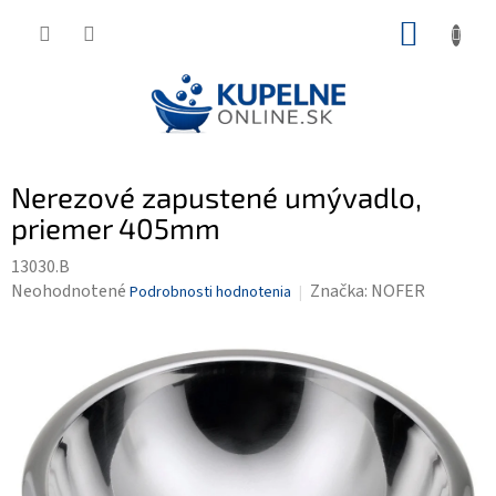
Prejsť
NÁKUP
na
KOŠÍK
obsah
Nerezové zapustené umývadlo,
priemer 405mm
13030.B
Priemerné
Neohodnotené
Značka:
NOFER
Podrobnosti hodnotenia
hodnotenie
produktu
je
0,0
z
5
hviezdičiek.