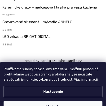
Keramické drezy – nadčasová klasika pre vašu kuchyňu
20.10.2025
Gravírované sklenené umývadlo ANHELO
5.9.2025
LED zrkadla BRIGHT DIGITAL
5.8.2025
koupelny-sanita.cz
eshopsanita.cz
Používame súbory cookie, aby sme vám umožnili pohodlné
prehliadanie webovej stránky a vďaka analýze neustále
zlepšovali jej funkcie, výkon a použiteľnosť.
Viac informácií
Nastavenie
Vytvoril Shoptet