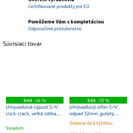
Certifikované produkty pre EÚ
Pomôžeme Vám s kompletáciou
Odporučíme príslušenstvo
Súvisiaci tovar
€49
–14 %
€33
–13 %
Umyvadlová výpust 5/4“,
Umývadlový sifón 5/4",
click-clack, veľká zátka,
odpad 32mm, guľatý,
max 80mm, čierna mat
chróm
Dodanie do 6 týždňov
Priemerné
Skladom
hodnotenie