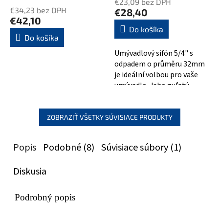
€23,09 bez DPH
produktu
€34,23 bez DPH
€28,40
je
€42,10
5,0
Do košíka
Do košíka
z
5
Umývadlový sifón 5/4" s
hviezdičiek.
odpadem o průměru 32mm
je ideální volbou pro vaše
umývadlo. Jeho guľatý
chrómovaný design dodá
vaší koupelně...
ZOBRAZIŤ VŠETKY SÚVISIACE PRODUKTY
Popis
Podobné (8)
Súvisiace súbory (1)
Diskusia
Podrobný popis