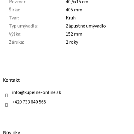
Rozmer
:
40,5x15 cm
Šírka
:
405 mm
Tvar
:
Kruh
Typ umývadla
:
Zápustné umývadlo
Výška
:
152 mm
Záruka
:
2 roky
Z
á
p
ä
Kontakt
t
i
info
@
kupelne-online.sk
e
+420 733 640 565
Novinky