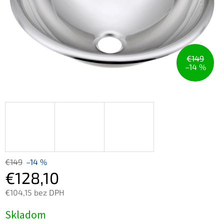
€149
–14 %
€149
–14 %
€128,10
€104,15 bez DPH
Jednotková
Skladom
cena: