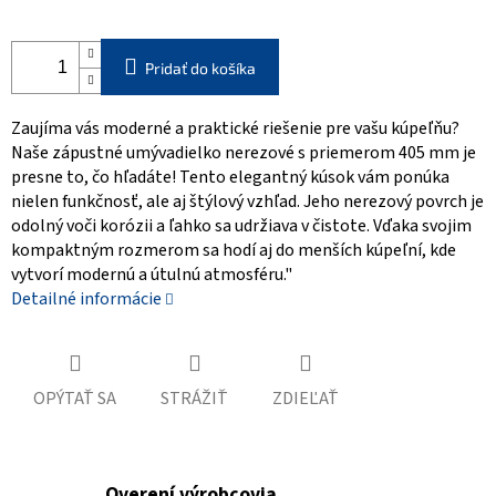
Pridať do košíka
Zaujíma vás moderné a praktické riešenie pre vašu kúpeľňu?
Naše zápustné umývadielko nerezové s priemerom 405 mm je
presne to, čo hľadáte! Tento elegantný kúsok vám ponúka
nielen funkčnosť, ale aj štýlový vzhľad. Jeho nerezový povrch je
odolný voči korózii a ľahko sa udržiava v čistote. Vďaka svojim
kompaktným rozmerom sa hodí aj do menších kúpeľní, kde
vytvorí modernú a útulnú atmosféru."
Detailné informácie
OPÝTAŤ SA
STRÁŽIŤ
ZDIEĽAŤ
Overení výrobcovia