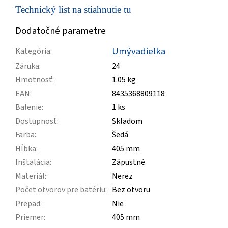
Technický list na stiahnutie tu
Dodatočné parametre
Umývadielka
Kategória
:
Záruka
:
24
Hmotnosť
:
1.05 kg
EAN
:
8435368809118
Balenie
:
1 ks
Dostupnosť
:
Skladom
Farba
:
Šedá
Hĺbka
:
405 mm
Inštalácia
:
Zápustné
Materiál
:
Nerez
Počet otvorov pre batériu
:
Bez otvoru
Prepad
:
Nie
Priemer
:
405 mm