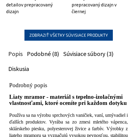
detailov prepracovaný
prepracovaný dizajn v
dizajn
čiernej
ZOBRAZIŤ VŠETKY SÚVISIACE PRODUKTY
Popis
Podobné (8)
Súvisiace súbory (3)
Diskusia
Podrobný popis
Liaty mramor - materiál s tepelno-izolačnými
vlastnosťami, ktoré oceníte pri každom dotyku
Používa sa na výrobu sprchových vaničiek, vaní, umývadiel i
ďalších produktov. Vyrába sa zo zmesi mletého vápenca,
sklárskeho piesku, polyesterovej živice a farbív. Výrobky z
liateho mramoru sa vyznačujú vysokou pevnosťou, stabilitou