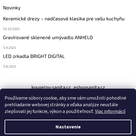
Novinky
Keramické drezy – nadčasová klasika pre vašu kuchyňu
20.10.2025
Gravírované sklenené umývadlo ANHELO
5.9.2025
LED zrkadla BRIGHT DIGITAL
5.8.2025
koupelny-sanita.cz
eshopsanita.cz
Používame súbory cookie, aby sme vám umožnili pohodlné
prehliadanie webovej stránky a vďaka analýze neustále
zlepšovali jej funkcie, výkon a použiteľnosť.
Viac informácií
Nastavenie
Vytvoril Shoptet