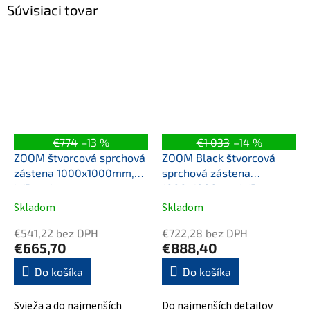
Súvisiaci tovar
€774
–13 %
€1 033
–14 %
ZOOM štvorcová sprchová
ZOOM Black štvorcová
zástena 1000x1000mm,
sprchová zástena
L/P varianta
1000x1000mm L/P
varianta
Skladom
Skladom
€541,22 bez DPH
€722,28 bez DPH
€665,70
€888,40
Do košíka
Do košíka
Svieža a do najmenších
Do najmenších detailov