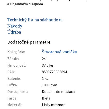
a elegantným dizajnom.
Technický list na stiahnutie tu
Návody
Údržba
Dodatočné parametre
Štvorcové vaničky
Kategória
:
Záruka
:
24
Hmotnosť
:
37.5 kg
EAN
:
8590729083894
Balenie
:
1 ks
Dĺžka
:
1000 mm
Dostupnosť
:
Dodanie do mesiaca
Farba
:
Biela
Materiál
:
Liaty mramor