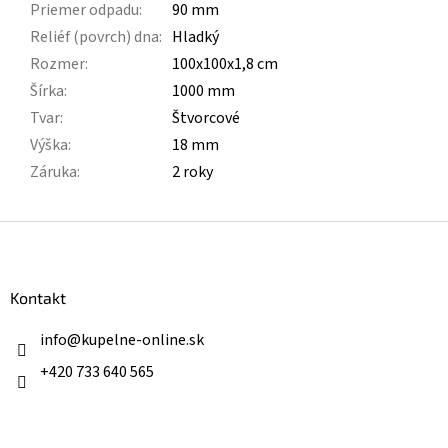
Priemer odpadu
:
90 mm
Reliéf (povrch) dna
:
Hladký
Rozmer
:
100x100x1,8 cm
Šírka
:
1000 mm
Tvar
:
Štvorcové
Výška
:
18 mm
Záruka
:
2 roky
Z
á
p
ä
Kontakt
t
i
info
@
kupelne-online.sk
e
+420 733 640 565