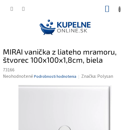
Prejsť
NÁKUP
na
KOŠÍK
obsah
MIRAI vanička z liateho mramoru,
štvorec 100x100x1,8cm, biela
73166
Priemerné
Neohodnotené
Značka:
Polysan
Podrobnosti hodnotenia
hodnotenie
produktu
je
0,0
z
5
hviezdičiek.