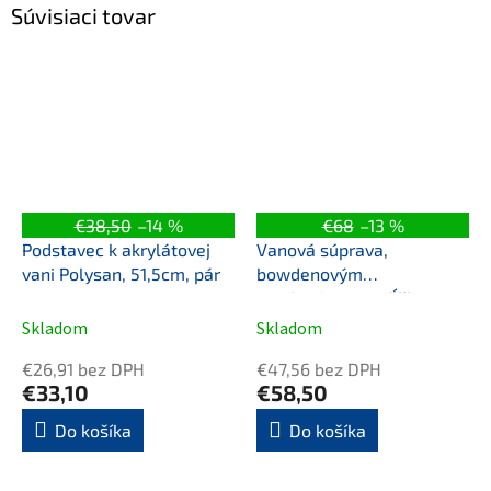
Súvisiaci tovar
€38,50
–14 %
€68
–13 %
Podstavec k akrylátovej
Vanová súprava,
vani Polysan, 51,5cm, pár
bowdenovým
mechanizmom, dĺžka
800mm, zátka 72mm,
Skladom
Skladom
chróm
€26,91 bez DPH
€47,56 bez DPH
€33,10
€58,50
Do košíka
Do košíka