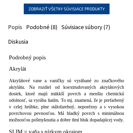
ZOBRAZIŤ VŠETKY SÚVISIACE PRODUKTY
Popis
Podobné (8)
Súvisiace súbory (7)
Diskusia
Podrobný popis
Akrylát
Akrylátové vane a vaničky sú vyrábané zo značkového
akrylátu. Na rozdiel od koextrudovaných akrylátových
dosiek, ktoré majú mäkkší povrch a menšiu chemickú
odolnosť, sa vyrába liatím. To mj. znamená, že je prefarbený
v celej hrúbke, plne stálofarebný, neporézny a s vysokou
povrchovou pevnosťou. Má hladký povrch s minimálnou
možnosťou pošmyknutia a dobre tlmí hluk dopadajúcej vody.
SLIM = vaňa s nízkym okrajom