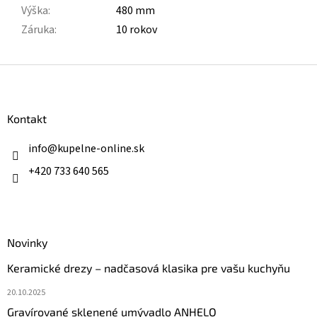
Výška
:
480 mm
Záruka
:
10 rokov
Z
á
p
ä
Kontakt
t
i
info
@
kupelne-online.sk
e
+420 733 640 565
Novinky
Keramické drezy – nadčasová klasika pre vašu kuchyňu
20.10.2025
Gravírované sklenené umývadlo ANHELO