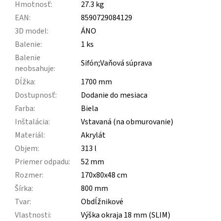
Hmotnosť
:
27.3 kg
EAN
:
8590729084129
3D model
:
ÁNO
Balenie
:
1 ks
Balenie
Sifón;Vaňová súprava
neobsahuje
:
Dĺžka
:
1700 mm
Dostupnosť
:
Dodanie do mesiaca
Farba
:
Biela
Inštalácia
:
Vstavaná (na obmurovanie)
Materiál
:
Akrylát
Objem
:
313 l
Priemer odpadu
:
52 mm
Rozmer
:
170x80x48 cm
Šírka
:
800 mm
Tvar
:
Obdĺžnikové
Vlastnosti
:
Výška okraja 18 mm (SLIM)