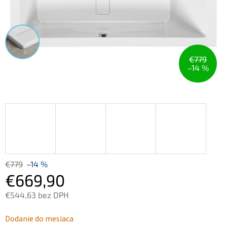
€779
–14 %
€779
–14 %
€669,90
€544,63 bez DPH
Jednotková
Dodanie do mesiaca
cena: