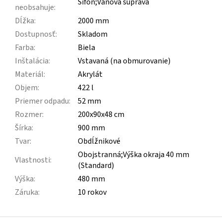
Sifón;Vaňová súprava
neobsahuje
:
Dĺžka
:
2000 mm
Dostupnosť
:
Skladom
Farba
:
Biela
Inštalácia
:
Vstavaná (na obmurovanie)
Materiál
:
Akrylát
Objem
:
422 l
Priemer odpadu
:
52 mm
Rozmer
:
200x90x48 cm
Šírka
:
900 mm
Tvar
:
Obdĺžnikové
Obojstranná;Výška okraja 40 mm
Vlastnosti
:
(Standard)
Výška
:
480 mm
Záruka
:
10 rokov
Z