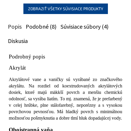
ZOBRAZIŤ VŠETKY SÚVISIACE PRODUKTY
Popis
Podobné (8)
Súvisiace súbory (4)
Diskusia
Podrobný popis
Akrylát
Akrylátové vane a vaničky sú vyrábané zo značkového
akrylátu. Na rozdiel od koextrudovaných akrylátových
dosiek, ktoré majú mäkkší povrch a menšiu chemickú
odolnosť, sa vyrába liatím. To mj. znamená, že je prefarbený
v celej hrúbke, plne stálofarebný, neporézny a s vysokou
povrchovou pevnosťou. Má hladký povrch s minimálnou
možnosťou pošmyknutia a dobre tlmí hluk dopadajúcej vody.
Obojstranná vaňa