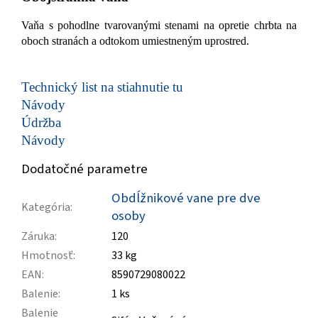
Vaňa s pohodlne tvarovanými stenami na opretie chrbta na
oboch stranách a odtokom umiestneným uprostred.
Technický list na stiahnutie tu
Návody
Údržba
Návody
Dodatočné parametre
Obdĺžnikové vane pre dve
Kategória
:
osoby
Záruka
:
120
Hmotnosť
:
33 kg
EAN
:
8590729080022
Balenie
:
1 ks
Balenie