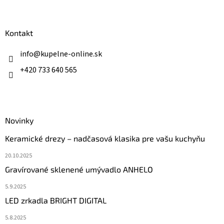
á
p
ä
Kontakt
t
i
info
@
kupelne-online.sk
e
+420 733 640 565
Novinky
Keramické drezy – nadčasová klasika pre vašu kuchyňu
20.10.2025
Gravírované sklenené umývadlo ANHELO
5.9.2025
LED zrkadla BRIGHT DIGITAL
5.8.2025