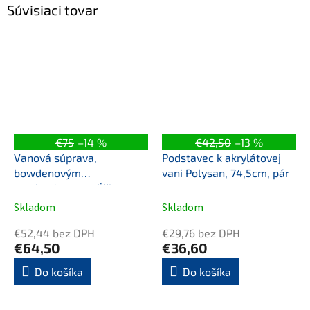
Súvisiaci tovar
€75
–14 %
€42,50
–13 %
Vanová súprava,
Podstavec k akrylátovej
bowdenovým
vani Polysan, 74,5cm, pár
mechanizmom, dĺžka
1000mm, zátka 72mm,
Skladom
Skladom
chróm
€52,44 bez DPH
€29,76 bez DPH
€64,50
€36,60
Do košíka
Do košíka