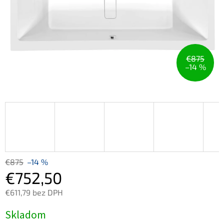
€875
–14 %
€875
–14 %
€752,50
€611,79 bez DPH
Jednotková
Skladom
cena: