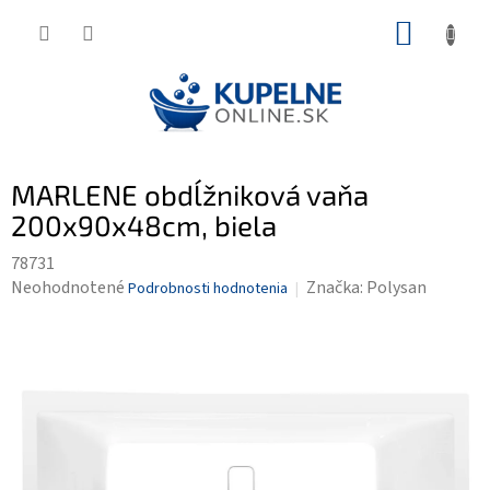
Prejsť
NÁKUP
na
KOŠÍK
obsah
MARLENE obdĺžniková vaňa
200x90x48cm, biela
78731
Priemerné
Neohodnotené
Značka:
Polysan
Podrobnosti hodnotenia
hodnotenie
produktu
je
0,0
z
5
hviezdičiek.