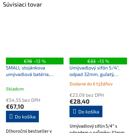
Súvisiaci tovar
€78
–13 %
€33
–13 %
SMALL stojánkova
Umývadlový sifón 5/4",
umývadlová batéria,
odpad 32mm, guľatý,
139mm, chróm
chróm
Dodanie do 6 týždňov
Priemerné
Skladom
hodnotenie
€23,09 bez DPH
produktu
€54,55 bez DPH
€28,40
je
€67,10
5,0
Do košíka
Do košíka
z
5
Umývadlový sifón 5/4" s
hviezdičiek.
Dlhoročný bestseller v
odpadem o průměru 32mm