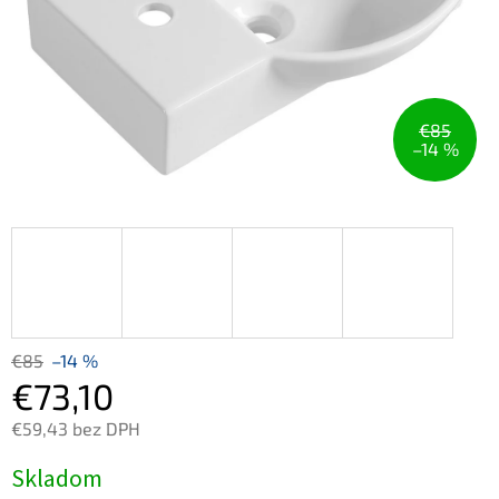
€85
–14 %
€85
–14 %
€73,10
€59,43 bez DPH
Jednotková
Skladom
cena: