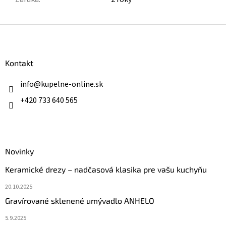
Z
á
p
ä
Kontakt
t
i
info
@
kupelne-online.sk
e
+420 733 640 565
Novinky
Keramické drezy – nadčasová klasika pre vašu kuchyňu
20.10.2025
Gravírované sklenené umývadlo ANHELO
5.9.2025