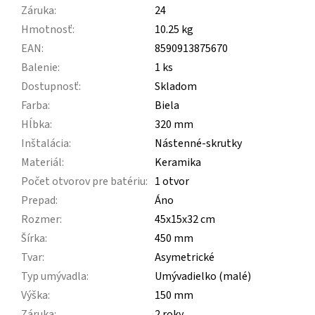
Záruka
:
24
Hmotnosť
:
10.25 kg
EAN
:
8590913875670
Balenie
:
1 ks
Dostupnosť
:
Skladom
Farba
:
Biela
Hĺbka
:
320 mm
Inštalácia
:
Nástenné-skrutky
Materiál
:
Keramika
Počet otvorov pre batériu
:
1 otvor
Prepad
:
Áno
Rozmer
:
45x15x32 cm
Šírka
:
450 mm
Tvar
:
Asymetrické
Typ umývadla
:
Umývadielko (malé)
Výška
:
150 mm
Záruka
:
2 roky