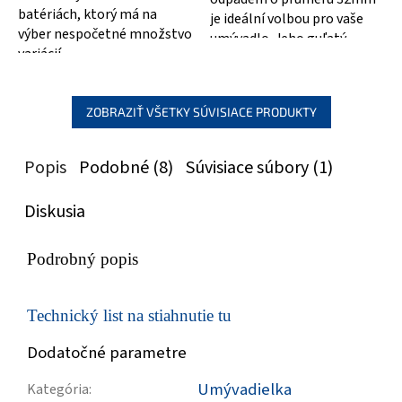
batériách, ktorý má na
je ideální volbou pro vaše
výber nespočetné množstvo
umývadlo. Jeho guľatý
variácií
chrómovaný design dodá
vaší koupelně...
ZOBRAZIŤ VŠETKY SÚVISIACE PRODUKTY
Popis
Podobné (8)
Súvisiace súbory (1)
Diskusia
Podrobný popis
Technický list na stiahnutie tu
Dodatočné parametre
Umývadielka
Kategória
: