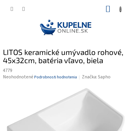
Prejsť
NÁKUP
na
KOŠÍK
obsah
LITOS keramické umývadlo rohové,
45x32cm, batéria vľavo, biela
4779
Priemerné
Neohodnotené
Značka:
Sapho
Podrobnosti hodnotenia
hodnotenie
produktu
je
0,0
z
5
hviezdičiek.