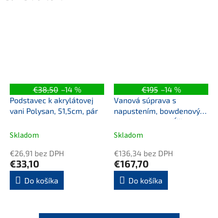
€38,50
–14 %
€195
–14 %
Podstavec k akrylátovej
Vanová súprava s
vani Polysan, 51,5cm, pár
napustením, bowdenovým
mechanizmom, dĺžka
600mm, zátka 72mm,
Skladom
Skladom
chróm
€26,91 bez DPH
€136,34 bez DPH
€33,10
€167,70
Do košíka
Do košíka