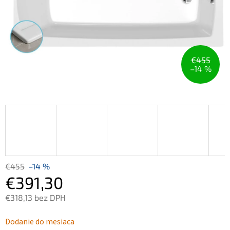
€455
–14 %
€455
–14 %
€391,30
€318,13 bez DPH
Jednotková
Dodanie do mesiaca
cena: