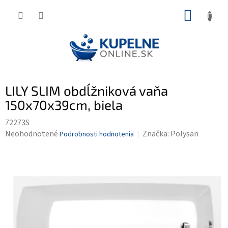
Prejsť
NÁKUP
na
KOŠÍK
obsah
LILY SLIM obdĺžniková vaňa
150x70x39cm, biela
72273S
Priemerné
Neohodnotené
Značka:
Polysan
Podrobnosti hodnotenia
hodnotenie
produktu
je
0,0
z
5
hviezdičiek.