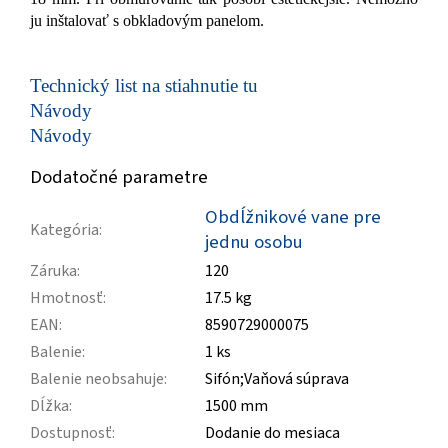
ju inštalovať s obkladovým panelom.
Technický list na stiahnutie tu
Návody
Návody
Dodatočné parametre
Obdĺžnikové vane pre
Kategória
:
jednu osobu
Záruka
:
120
Hmotnosť
:
17.5 kg
EAN
:
8590729000075
Balenie
:
1 ks
Balenie neobsahuje
:
Sifón;Vaňová súprava
Dĺžka
:
1500 mm
Dostupnosť
:
Dodanie do mesiaca