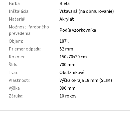
Farba
:
Biela
Inštalácia
:
Vstavaná (na obmurovanie)
Materiál
:
Akrylát
Možnosti farebného
Podľa vzorkovníka
prevedenia
:
Objem
:
187 l
Priemer odpadu
:
52 mm
Rozmer
:
150x70x39 cm
Šírka
:
700 mm
Tvar
:
Obdĺžnikové
Vlastnosti
:
Výška okraja 18 mm (SLIM)
Výška
:
390 mm
Záruka
:
10 rokov
Z
á
p