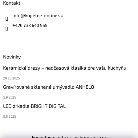
ä
Kontakt
t
i
info
@
kupelne-online.sk
e
+420 733 640 565
Novinky
Keramické drezy – nadčasová klasika pre vašu kuchyňu
20.10.2025
Gravírované sklenené umývadlo ANHELO
5.9.2025
LED zrkadla BRIGHT DIGITAL
5.8.2025
koupelny-sanita.cz
eshopsanita.cz