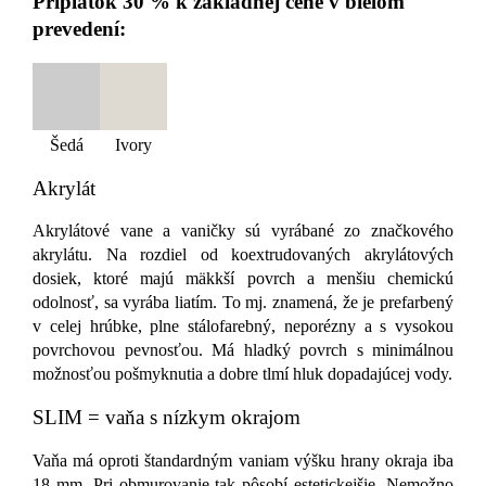
Príplatok 30 % k základnej cene v bielom
prevedení:
Šedá
Ivory
Akrylát
Akrylátové vane a vaničky sú vyrábané zo značkového
akrylátu. Na rozdiel od koextrudovaných akrylátových
dosiek, ktoré majú mäkkší povrch a menšiu chemickú
odolnosť, sa vyrába liatím. To mj. znamená, že je prefarbený
v celej hrúbke, plne stálofarebný, neporézny a s vysokou
povrchovou pevnosťou. Má hladký povrch s minimálnou
možnosťou pošmyknutia a dobre tlmí hluk dopadajúcej vody.
SLIM = vaňa s nízkym okrajom
Vaňa má oproti štandardným vaniam výšku hrany okraja iba
18 mm. Pri obmurovanie tak pôsobí estetickejšie. Nemožno