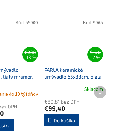
Kód:
55900
Kód:
9965
€238
€108
–13 %
–7 %
mývadlo
PARLA keramické
 liaty mramor,
umývadlo 65x38cm, biela
Ďalší
Skladom
nie do 10 týždňov
produkt
€80,81 bez DPH
bez DPH
€99,40
70
Do košíka
ošíka