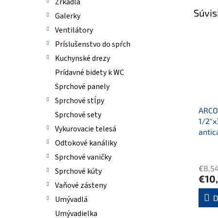
Zrkadlá
Súvis
Galerky
Ventilátory
Príslušenstvo do spŕch
Kuchynské drezy
Prídavné bidety k WC
Sprchové panely
Sprchové stĺpy
ARCO 
Sprchové sety
1/2"x
Vykurovacie telesá
antic
Odtokové kanáliky
Sprchové vaničky
€8,5
Sprchové kúty
€10
Vaňové zásteny
D
Umývadlá
Umývadielka