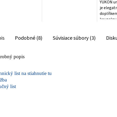
YUKON um
je elegat
doplňkem
koupelnu.
kvalitníh
mramoru, 
is
Podobné (8)
Súvisiace súbory (3)
Disk
robný popis
nický list na stiahnutie tu
žba
učný list