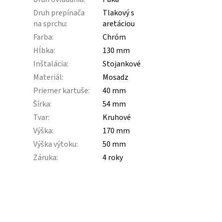
Druh prepínača
Tlakový s
na sprchu
:
aretáciou
Farba
:
Chróm
Hĺbka
:
130 mm
Inštalácia
:
Stojankové
Materiál
:
Mosadz
Priemer kartuše
:
40 mm
Šírka
:
54 mm
Tvar
:
Kruhové
Výška
:
170 mm
Výška výtoku
:
50 mm
Záruka
:
4 roky