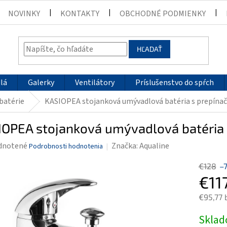
NOVINKY
KONTAKTY
OBCHODNÉ PODMIENKY
HĽADAŤ
lá
Galerky
Ventilátory
Príslušenstvo do spŕch
batérie
KASIOPEA stojanková umývadlová batéria s prepína
IOPEA stojanková umývadlová batéria
rné
dnotené
Značka:
Aqualine
Podrobnosti hodnotenia
enie
€128
–
tu
€11
€95,77 
Jednotk
Skla
čiek.
cena: