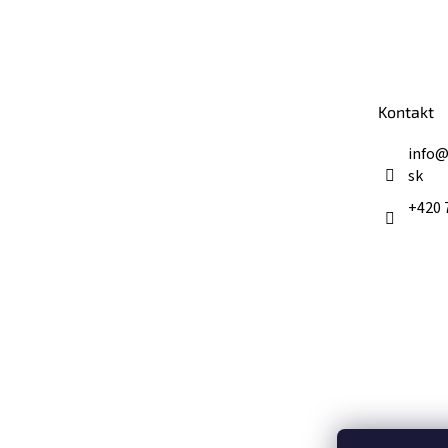
Z
á
p
ä
t
Kontakt
i
e
info
sk
+420 