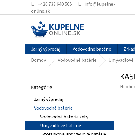
Prejsť
+420 733 640 565
info@kupelne-
na
online.sk
obsah
Jarný výpredaj
Vodovodné batérie
Zrkad
Domov
Vodovodné batérie
Umývadlové 
B
KAS
o
Preskočiť
č
Prieme
Neoho
Kategórie
kategórie
n
hodnot
ý
Jarný výpredaj
produk
p
je
Vodovodné batérie
a
0,0
n
Vodovodné batérie sety
z
e
Umývadlové batérie
5
l
hviezdi
Stojankové umývadlové batérie