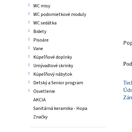
WC misy
WC podomietkové moduly
WC sedátka
Bidety
Pisoáre
Pop
Vane
Kúpeľňové doplnky
Pod
Umývadlové skrinky
Kúpeľňový nábytok
Detský a Senior program
Tech
Údr
Osvetlenie
Zár
AKCIA
Sanitárná keramika - Hopa
Značky