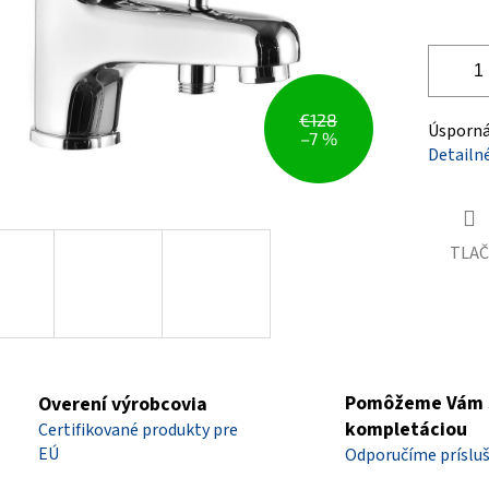
€128
Úsporná 
–7 %
Detailn
TLAČ
Pomôžeme Vám 
Overení výrobcovia
kompletáciou
Certifikované produkty pre
EÚ
Odporučíme príslu