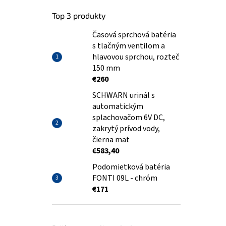
Top 3 produkty
Časová sprchová batéria
s tlačným ventilom a
hlavovou sprchou, rozteč
150 mm
€260
SCHWARN urinál s
automatickým
splachovačom 6V DC,
zakrytý prívod vody,
čierna mat
€583,40
Podomietková batéria
FONTI 09L - chróm
€171