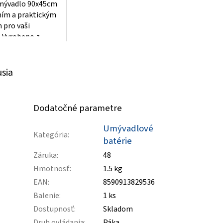
ývadlo 90x45cm
ním a praktickým
 pro vaši
 Vyrobeno z
o liatého
tento luxusní...
usia
Dodatočné parametre
Umývadlové
Kategória
:
batérie
Záruka
:
48
Hmotnosť
:
1.5 kg
EAN
:
8590913829536
Balenie
:
1 ks
Dostupnosť
:
Skladom
Druh ovládania
:
Páka