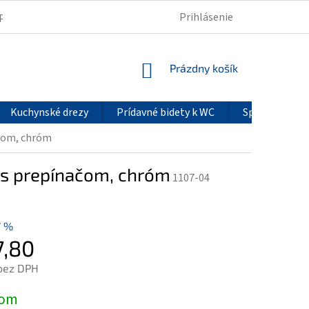
Prihlásenie
PODMIENKY OCHRANY OSOBNÝCH ÚDAJOV
REKLAMÁCIE
NÁKUPNÝ
Prázdny košík
KOŠÍK
Kuchynské drezy
Prídavné bidety k WC
Sprchové pan
čom, chróm
 s prepínačom, chróm
1107-04
7 %
7,80
bez DPH
ová
dom