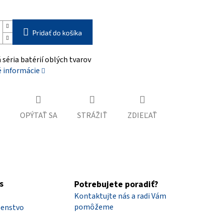
Pridať do košíka
séria batérií oblých tvarov
é informácie
OPÝTAŤ SA
STRÁŽIŤ
ZDIEĽAŤ
s
Potrebujete poradiť?
Kontaktujte nás a radi Vám
pomôžeme
šenstvo