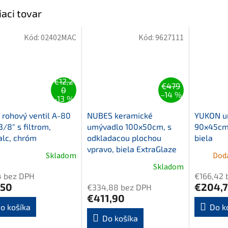
iaci tovar
Kód:
02402MAC
Kód:
9627111
€12,2
€479
0
–14 %
–13 %
rohový ventil A-80
NUBES keramické
YUKON u
3/8" s filtrom,
umývadlo 100x50cm, s
90x45cm,
alc, chróm
odkladacou plochou
biela
vpravo, biela ExtraGlaze
Skladom
Doda
Skladom
4 bez DPH
€166,42 
,50
€204,
€334,88 bez DPH
€411,90
o košíka
Do k
Do košíka