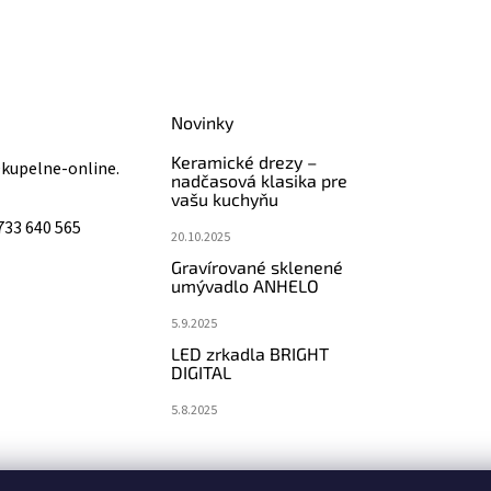
Novinky
Keramické drezy –
@
kupelne-online.
nadčasová klasika pre
vašu kuchyňu
733 640 565
20.10.2025
Gravírované sklenené
umývadlo ANHELO
5.9.2025
LED zrkadla BRIGHT
DIGITAL
5.8.2025
koupelny-sanita.cz
eshopsanita.cz