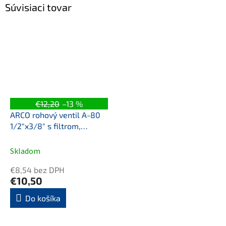
Súvisiaci tovar
€12,20
–13 %
ARCO rohový ventil A-80
1/2"x3/8" s filtrom,
anticalc, chróm
Skladom
€8,54 bez DPH
€10,50
Do košíka