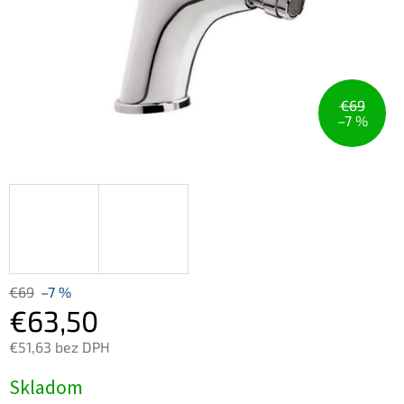
€69
–7 %
€69
–7 %
€63,50
€51,63 bez DPH
Jednotková
Skladom
cena: