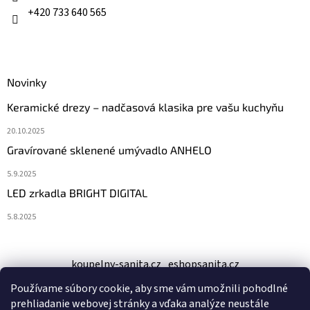
e
+420 733 640 565
Novinky
Keramické drezy – nadčasová klasika pre vašu kuchyňu
20.10.2025
Gravírované sklenené umývadlo ANHELO
5.9.2025
LED zrkadla BRIGHT DIGITAL
5.8.2025
koupelny-sanita.cz
eshopsanita.cz
Používame súbory cookie, aby sme vám umožnili pohodlné
prehliadanie webovej stránky a vďaka analýze neustále