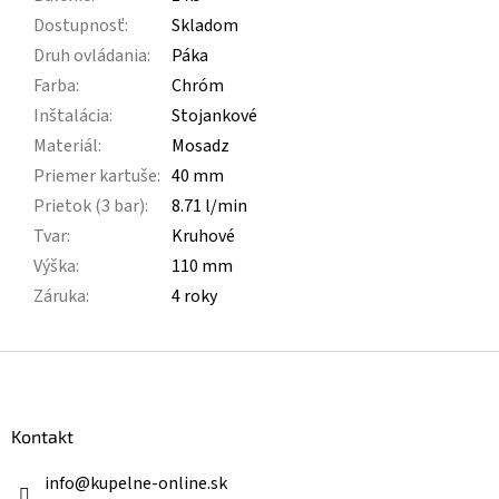
Dostupnosť
:
Skladom
Druh ovládania
:
Páka
Farba
:
Chróm
Inštalácia
:
Stojankové
Materiál
:
Mosadz
Priemer kartuše
:
40 mm
Prietok (3 bar)
:
8.71 l/min
Tvar
:
Kruhové
Výška
:
110 mm
Záruka
:
4 roky
Z
á
p
ä
Kontakt
t
i
info
@
kupelne-online.sk