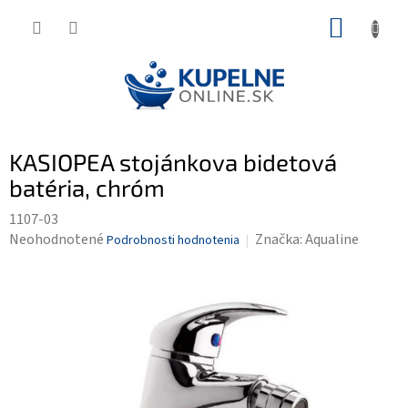
Prejsť
NÁKUP
na
KOŠÍK
obsah
KASIOPEA stojánkova bidetová
batéria, chróm
1107-03
Priemerné
Neohodnotené
Značka:
Aqualine
Podrobnosti hodnotenia
hodnotenie
produktu
je
0,0
z
5
hviezdičiek.