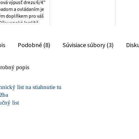
ová výpusť drezu 6/4"
padom a ovládaním je
ým doplňkem pro váš
Díky vysoké kvalitě
vé oceli, ze které je...
is
Podobné (8)
Súvisiace súbory (3)
Disk
robný popis
nický list na stiahnutie tu
žba
učný list