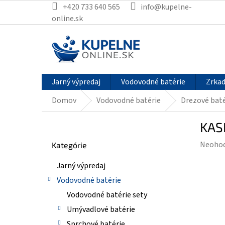
Prejsť
+420 733 640 565
info@kupelne-
na
online.sk
obsah
Jarný výpredaj
Vodovodné batérie
Zrkad
Domov
Vodovodné batérie
Drezové baté
B
KASI
o
Preskočiť
č
Prieme
Neoho
Kategórie
kategórie
n
hodnot
ý
Jarný výpredaj
produk
p
je
Vodovodné batérie
a
0,0
n
Vodovodné batérie sety
z
e
Umývadlové batérie
5
l
hviezdi
Sprchové batérie