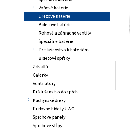
Vaňové batérie
Drezové batérie
Bidetové batérie
Rohové a záhradné ventily
Špeciálne batérie
Príslušenstvo k batériám
Bidetové spŕšky
Zrkadlá
Galerky
Ventilátory
Príslušenstvo do spŕch
Kuchynské drezy
Prídavné bidety k WC
Sprchové panely
Sprchové stĺpy