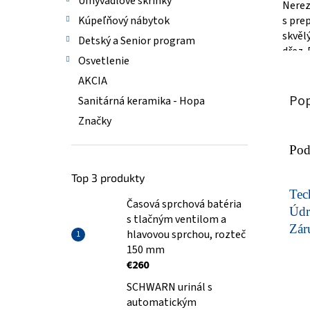
Umývadlové skrinky
Nerez
s pre
Kúpeľňový nábytok
skvěl
Detský a Senior program
dřez. 
Osvetlenie
nerezo
AKCIA
Pop
Sanitárná keramika - Hopa
Značky
Pod
Top 3 produkty
Tech
Časová sprchová batéria
Údr
s tlačným ventilom a
Zár
hlavovou sprchou, rozteč
150 mm
€260
SCHWARN urinál s
automatickým