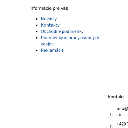
Informácie pre vás
Novinky
Kontakty
Obchodné podmienky
Podmienky ochrany osobných
údajov
Reklamácie
Z
á
p
ä
t
Kontakt
i
e
info
sk
+420 