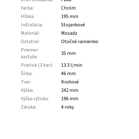
Farba
:
Chróm
Hĺbka
:
195 mm
Inštalácia
:
Stojankové
Materiál
:
Mosadz
Ostatné
:
Otočné ramienko
Priemer
35 mm
kartuše
:
Prietok (3 bar)
:
13.3 l/min
Šírka
:
46 mm
Tvar
:
Kruhové
Výška
:
242 mm
Výška výtoku
:
196 mm
Záruka
:
4 roky