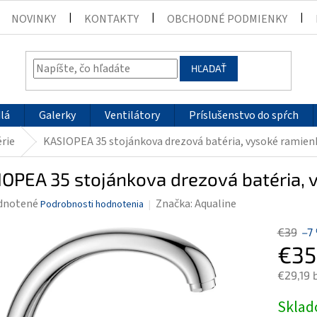
NOVINKY
KONTAKTY
OBCHODNÉ PODMIENKY
HĽADAŤ
lá
Galerky
Ventilátory
Príslušenstvo do spŕch
rie
KASIOPEA 35 stojánkova drezová batéria, vysoké ramie
OPEA 35 stojánkova drezová batéria,
rné
dnotené
Značka:
Aqualine
Podrobnosti hodnotenia
enie
€39
–7
tu
€35
€29,19 
Jednotk
Skla
čiek.
cena: