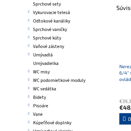
Sprchové sety
Súvis
Vykurovacie telesá
Odtokové kanáliky
Sprchové vaničky
Sprchové kúty
Vaňové zásteny
Umývadlá
Umývadielka
Nerez
WC misy
6/4" 
ovlád
WC podomietkové moduly
WC sedátka
Bidety
€39,
Pisoáre
€48
Vane
D
Kúpeľňové doplnky