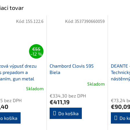
iaci tovar
Kód:
155.122.6
Kód:
3537390660059
€55
–12 %
ová výpusť drezu
Chambord Clovis 595
DEANTE -
s prepadom a
Biela
Technický
aním, gun metal
nástěnný
Skladom
Skladom
€334,30 bez DPH
35 bez DPH
€73,24 b
€411,19
,40
€90,0
Do košíka
o košíka
Do k