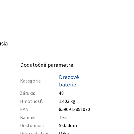
usia
Dodatočné parametre
Drezové
Kategória
:
batérie
Záruka
:
48
Hmotnosť
:
1.403 kg
EAN
:
8590913851070
Balenie
:
1 ks
Dostupnosť
:
Skladom
Druh ovládania
:
Páka