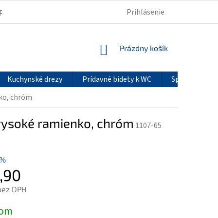
Prihlásenie
PODMIENKY OCHRANY OSOBNÝCH ÚDAJOV
REKLAMÁCIE
NÁKUPNÝ
Prázdny košík
KOŠÍK
Kuchynské drezy
Prídavné bidety k WC
Sprchové pan
nko, chróm
 vysoké ramienko, chróm
1107-65
 %
,90
bez DPH
ová
dom