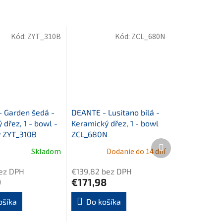
Kód:
ZYT_310B
Kód:
ZCL_680N
 Garden šedá -
DEANTE - Lusitano bílá -
 dřez, 1 - bowl -
Keramický dřez, 1 - bowl
 ZYT_310B
ZCL_680N
Ďalší
Skladom
Dodanie do 14 dní
produkt
ez DPH
€139,82 bez DPH
9
€171,98
ošíka
Do košíka