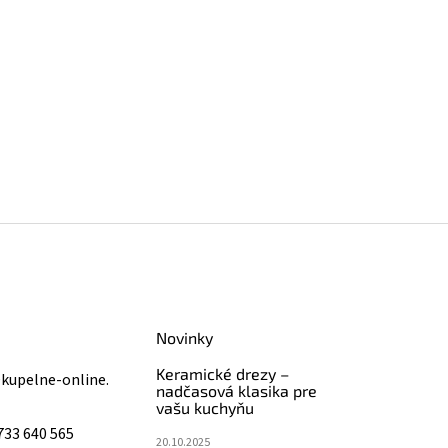
Novinky
Keramické drezy –
@
kupelne-online.
nadčasová klasika pre
vašu kuchyňu
733 640 565
20.10.2025