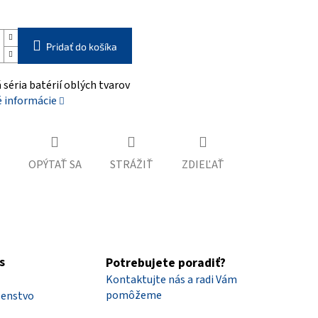
Pridať do košíka
séria batérií oblých tvarov
é informácie
OPÝTAŤ SA
STRÁŽIŤ
ZDIEĽAŤ
s
Potrebujete poradiť?
Kontaktujte nás a radi Vám
pomôžeme
šenstvo