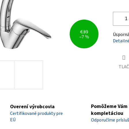
€39
Úsporná 
–7 %
Detailn
TLAČ
Pomôžeme Vám 
Overení výrobcovia
kompletáciou
Certifikované produkty pre
EÚ
Odporučíme príslu