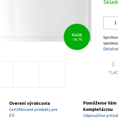
Skla
čiek.
cena:
€428
Sprchové
–14 %
vysokou
Detailn
TLAČ
Pomôžeme Vám 
Overení výrobcovia
kompletáciou
Certifikované produkty pre
EÚ
Odporučíme príslu