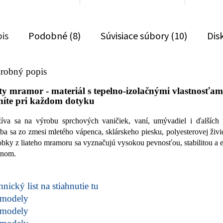
is
Podobné (8)
Súvisiace súbory (10)
Dis
robný popis
ty mramor - materiál s tepelno-izolačnými vlastnosťami
níte pri každom dotyku
íva sa na výrobu sprchových vaničiek, vaní, umývadiel i ďalších 
ba sa zo zmesi mletého vápenca, sklárskeho piesku, polyesterovej živic
bky z liateho mramoru sa vyznačujú vysokou pevnosťou, stabilitou a
jnom.
nický list na stiahnutie tu
modely
modely