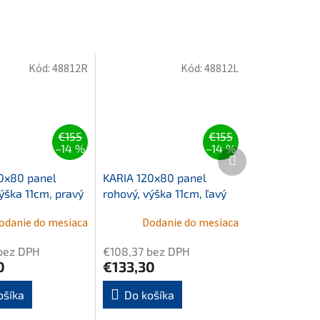
Kód:
48812R
Kód:
48812L
€155
€155
–14 %
–14 %
Ďalší
produkt
0x80 panel
KARIA 120x80 panel
ýška 11cm, pravý
rohový, výška 11cm, ľavý
odanie do mesiaca
Dodanie do mesiaca
bez DPH
€108,37 bez DPH
0
€133,30
ošíka
Do košíka