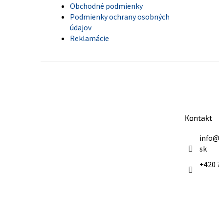
Obchodné podmienky
Podmienky ochrany osobných
údajov
Reklamácie
Z
á
p
ä
t
Kontakt
i
e
info
sk
+420 