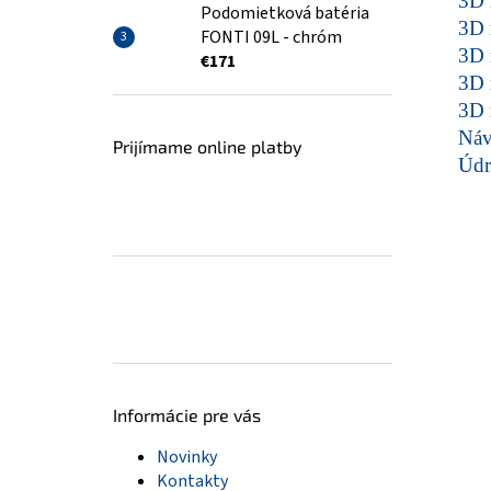
3D 
Podomietková batéria
3D 
FONTI 09L - chróm
3D 
€171
3D 
3D 
Ná
Prijímame online platby
Údr
Informácie pre vás
Novinky
Kontakty