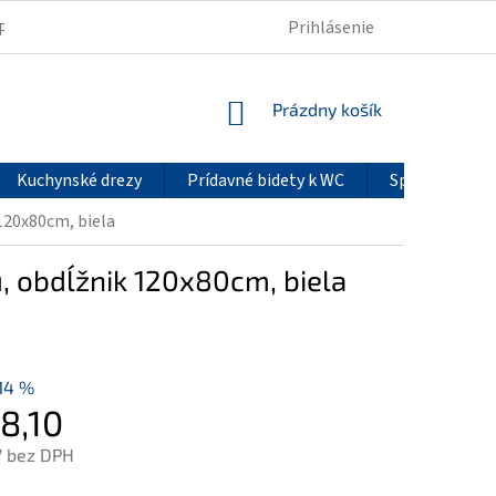
Prihlásenie
PODMIENKY OCHRANY OSOBNÝCH ÚDAJOV
REKLAMÁCIE
NÁKUPNÝ
Prázdny košík
KOŠÍK
Kuchynské drezy
Prídavné bidety k WC
Sprchové pan
120x80cm, biela
, obdĺžnik 120x80cm, biela
14 %
8,10
7 bez DPH
ová