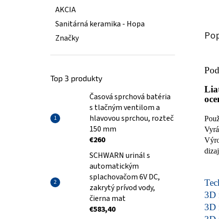
AKCIA
Sanitárná keramika - Hopa
Pop
Značky
Pod
Top 3 produkty
Lia
Časová sprchová batéria
oce
s tlačným ventilom a
hlavovou sprchou, rozteč
Použ
150 mm
Vyrá
€260
Výro
diza
SCHWARN urinál s
automatickým
splachovačom 6V DC,
Tech
zakrytý prívod vody,
3D 
čierna mat
3D 
€583,40