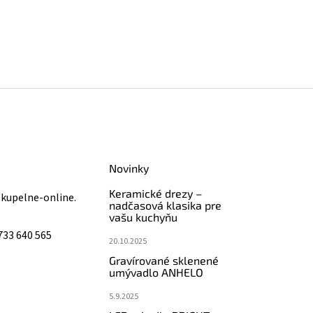
Novinky
Keramické drezy –
@
kupelne-online.
nadčasová klasika pre
vašu kuchyňu
733 640 565
20.10.2025
Gravírované sklenené
umývadlo ANHELO
5.9.2025