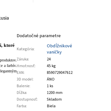
kusia
Dodatočné parametre
, ktoré
Obdĺžnikové
Kategória
:
vaničky
Záruka
:
24
produktov.
Hmotnosť
:
45 kg
e a farbív.
 elegantným
EAN
:
8590729047612
3D model
:
ÁNO
Balenie
:
1 ks
Dĺžka
:
1200 mm
Dostupnosť
:
Skladom
Farba
:
Biela