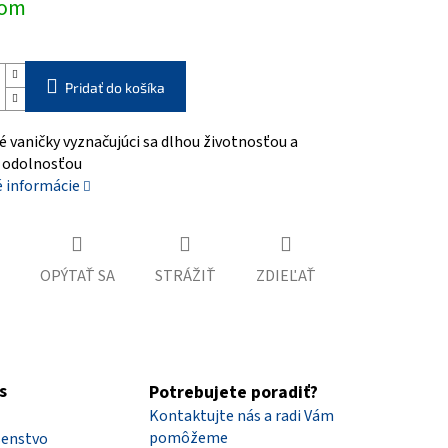
dom
Pridať do košíka
 vaničky vyznačujúci sa dlhou životnosťou a
 odolnosťou
é informácie
OPÝTAŤ SA
STRÁŽIŤ
ZDIEĽAŤ
s
Potrebujete poradiť?
Kontaktujte nás a radi Vám
pomôžeme
šenstvo