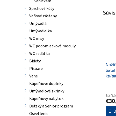
vaničkám
Sprchové kúty
Súvis
Vaňové zásteny
Umývadlá
Umývadielka
WC misy
WC podomietkové moduly
WC sedátka
Bidety
Nožič
Pisoáre
liate
ks/sa
Vane
Kúpeľňové doplnky
Umývadlové skrinky
€24,
Kúpeľňový nábytok
€30
Detský a Senior program
D
Osvetlenie