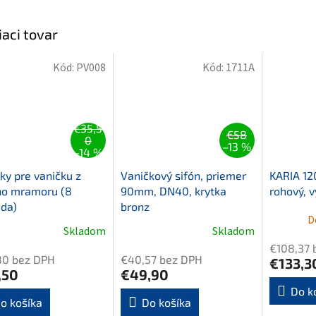
iaci tovar
Kód:
PV008
Kód:
1711A
€35,5
€58
0
–13 %
–14 %
ky pre vaničku z
Vaničkový sifón, priemer
KARIA 12
ho mramoru (8
90mm, DN40, krytka
rohový, v
da)
bronz
D
Skladom
Skladom
€108,37 
80 bez DPH
€40,57 bez DPH
€133,3
,50
€49,90
Do k
o košíka
Do košíka