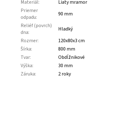
Materiál
:
Liaty mramor
Priemer
90 mm
odpadu
:
Reliéf (povrch)
Hladký
dna
:
Rozmer
:
120x80x3 cm
Šírka
:
800 mm
Tvar
:
Obdĺžnikové
Výška
:
30 mm
Záruka
:
2 roky