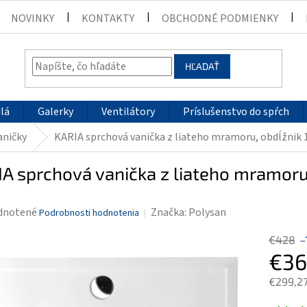
NOVINKY
KONTAKTY
OBCHODNÉ PODMIENKY
HĽADAŤ
lá
Galerky
Ventilátory
Príslušenstvo do spŕch
aničky
KARIA sprchová vanička z liateho mramoru, obdĺžnik 
A sprchová vanička z liateho mramoru
rné
dnotené
Značka:
Polysan
Podrobnosti hodnotenia
enie
€428
–
tu
€36
€299,2
Jednotk