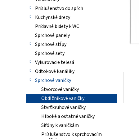
hviezdi
Príslušenstvo do spŕch
Kuchynské drezy
Prídavné bidety k WC
Sprchové panely
Sprchové stĺpy
Sprchové sety
Vykurovacie telesá
Odtokové kanáliky
Sprchové vaničky
Štvorcové vaničky
Obdĺžnikové vaničky
Štvrťkruhové vaničky
Hlboké a ostatné vaničky
Sifóny k vaničkám
Príslušenstvo k sprchovacím